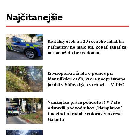
Najčítanejšie
Brutálny útok na 20 ročného mladíka.
Päť mužov ho malo biť, kopať, ťahať za
autom až do bezvedomia
Enviropolícia žiada o pomoc pri
identifikácii osôb, ktoré neoprávnene
jazdili v Súľovských vrchoch – VIDEO
Vynikajúca práca policajtov! V Pate
odstavili podvodníkov „klampiarov“.
Cudzinci okrádali seniorov v okrese
Galanta