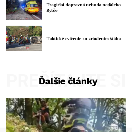
Tragická dopravná nehoda neďaleko
Bytče
Taktické cvičenie so zriadením štábu
PREČÍTAJTE SI
Ďalšie články