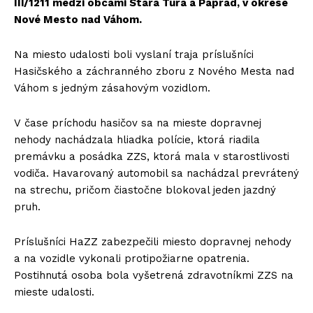
III/1211 medzi obcami Stará Turá a Paprad, v okrese
Nové Mesto nad Váhom.
Na miesto udalosti boli vyslaní traja príslušníci
Hasičského a záchranného zboru z Nového Mesta nad
Váhom s jedným zásahovým vozidlom.
V čase príchodu hasičov sa na mieste dopravnej
nehody nachádzala hliadka polície, ktorá riadila
premávku a posádka ZZS, ktorá mala v starostlivosti
vodiča. Havarovaný automobil sa nachádzal prevrátený
na strechu, pričom čiastočne blokoval jeden jazdný
pruh.
Príslušníci HaZZ zabezpečili miesto dopravnej nehody
a na vozidle vykonali protipožiarne opatrenia.
Postihnutá osoba bola vyšetrená zdravotníkmi ZZS na
mieste udalosti.