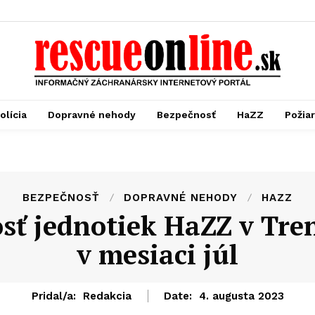
olícia
Dopravné nehody
Bezpečnosť
HaZZ
Požia
BEZPEČNOSŤ
DOPRAVNÉ NEHODY
HAZZ
sť jednotiek HaZZ v Tre
v mesiaci júl
Pridal/a:
Redakcia
Date:
4. augusta 2023