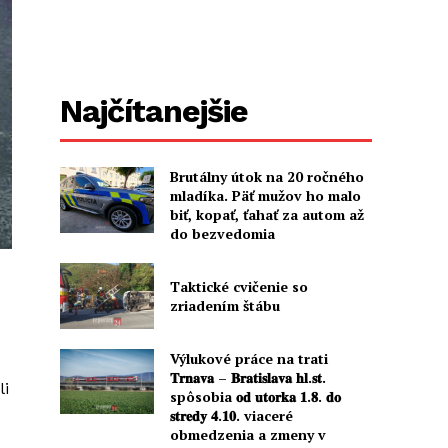
Najčítanejšie
Brutálny útok na 20 ročného
mladíka. Päť mužov ho malo
biť, kopať, ťahať za autom až
do bezvedomia
Taktické cvičenie so
zriadením štábu
Výlukové práce na trati
𝐓𝐫𝐧𝐚𝐯𝐚 – 𝐁𝐫𝐚𝐭𝐢𝐬𝐥𝐚𝐯𝐚 𝐡𝐥.𝐬𝐭.
li
spôsobia 𝐨𝐝 𝐮𝐭𝐨𝐫𝐤𝐚 𝟏.𝟖. 𝐝𝐨
𝐬𝐭𝐫𝐞𝐝𝐲 𝟒.𝟏𝟎. viaceré
obmedzenia a zmeny v