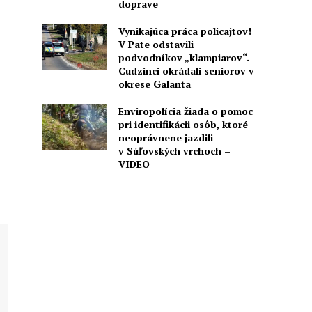
doprave
Vynikajúca práca policajtov!
V Pate odstavili
podvodníkov „klampiarov“.
Cudzinci okrádali seniorov v
okrese Galanta
Enviropolícia žiada o pomoc
pri identifikácii osôb, ktoré
neoprávnene jazdili
v Súľovských vrchoch –
VIDEO