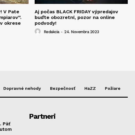
v! V Pate
Aj počas BLACK FRIDAY výpredajov
mpiarov“.
buďte obozretní, pozor na online
 v okrese
podvody!
Redakcia
-
24. Novembra 2023
Dopravné nehody
Bezpečnosť
HaZZ
Požiare
Partneri
. Päť
autom