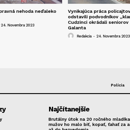
opravná nehoda neďaleko
Vynikajúca práca policajto
odstavili podvodníkov „kla
Cudzinci okrádali seniorov
24. Novembra 2023
Galanta
Redakcia
-
24. Novembra 2023
Polícia
zy
Najčítanejšie
y
Brutálny útok na 20 ročného mladíka
mužov ho malo biť, kopať, ťahať za 
až do bezvedomia