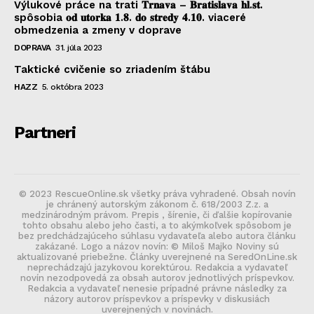
Výlukové práce na trati 𝐓𝐫𝐧𝐚𝐯𝐚 – 𝐁𝐫𝐚𝐭𝐢𝐬𝐥𝐚𝐯𝐚 𝐡𝐥.𝐬𝐭.
spôsobia 𝐨𝐝 𝐮𝐭𝐨𝐫𝐤𝐚 𝟏.𝟖. 𝐝𝐨 𝐬𝐭𝐫𝐞𝐝𝐲 𝟒.𝟏𝟎. viaceré
obmedzenia a zmeny v doprave
DOPRAVA
31. júla 2023
Taktické cvičenie so zriadením štábu
HAZZ
5. októbra 2023
Partneri
© 2023 RescueOnline.sk všetky práva vyhradené. Obsah novín
je chránený autorským zákonom č. 618/2003 Z.z. a
medzinárodným právom. Prepis , šírenie, či ďalšie kopírovanie
tohto obsahu alebo jeho časti, a to akýmkoľvek spôsobom je
bez predchádzajúceho súhlasu vydavateľa alebo autora článku
zakázané. Logo a názov novín: © Miloš Majko Noviny sú
aktualizované priebežne. Články uverejnené na SeredOnLine.sk
neprechádzajú jazykovou korektúrou. Redakcia a vydavateľ
novín nezodpovedá za obsah autorov jednotlivých príspevkov.
Redakcia a vydavateľ nenesie prípadné právne následky za
názory autorov príspevkov a príspevky v diskusiách
uverejnených v novinách.