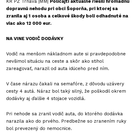
KR PZ Trnava |MM|
Policajti aktuálne riešili hromadnú
dopravnú nehodu pri obci Šoporňa, pri ktorej sa
zranila aj 1 osoba a celkové škody boli odhadnuté na
viac ako 12 000 eur.
NA VINE VODIČ DODÁVKY
Vodič na menšom nákladnom aute si pravdepodobne
nevšimol situáciu na ceste a skôr ako stihol
zareagovať, narazil od auta idúceho pred ním.
V čase nárazu čakali na semafóre, z dôvodu uzávery
cesty 4 autá. Náraz bol taký silný, že poškodil okrem
dodávky aj ďalšie 4 stojace vozidlá.
Pri nehode sa zranil vodič auta, do ktorého dodávka
narazila ako do prvého. Predbežne so zranením ruky
bol prevezený do nemocnice.