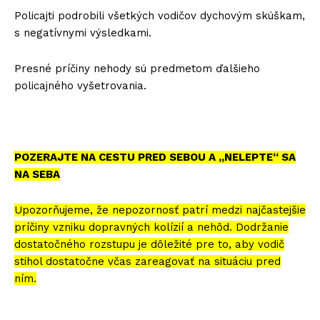
Policajti podrobili všetkých vodičov dychovým skúškam,
s negatívnymi výsledkami.
Presné príčiny nehody sú predmetom ďalšieho
policajného vyšetrovania.
POZERAJTE NA CESTU PRED SEBOU A „NELEPTE“ SA
NA SEBA
Upozorňujeme, že nepozornosť patrí medzi najčastejšie
príčiny vzniku dopravných kolízií a nehôd. Dodržanie
dostatočného rozstupu je dôležité pre to, aby vodič
stihol dostatočne včas zareagovať na situáciu pred
ním.