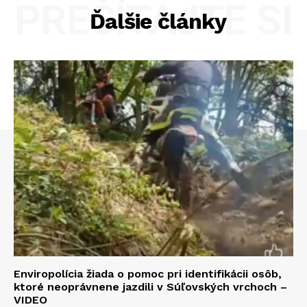
PREČÍTAJTE SI
Ďalšie články
Enviropolícia žiada o pomoc pri identifikácii osôb,
ktoré neoprávnene jazdili v Súľovských vrchoch –
VIDEO