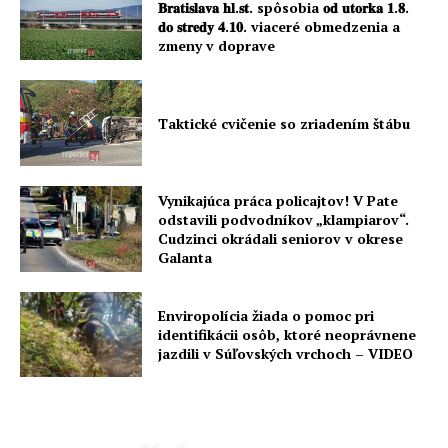
𝐁𝐫𝐚𝐭𝐢𝐬𝐥𝐚𝐯𝐚 𝐡𝐥.𝐬𝐭. spôsobia 𝐨𝐝 𝐮𝐭𝐨𝐫𝐤𝐚 𝟏.𝟖.
𝐝𝐨 𝐬𝐭𝐫𝐞𝐝𝐲 𝟒.𝟏𝟎. viaceré obmedzenia a
zmeny v doprave
Taktické cvičenie so zriadením štábu
Vynikajúca práca policajtov! V Pate
odstavili podvodníkov „klampiarov“.
Cudzinci okrádali seniorov v okrese
Galanta
Enviropolícia žiada o pomoc pri
identifikácii osôb, ktoré neoprávnene
jazdili v Súľovských vrchoch – VIDEO