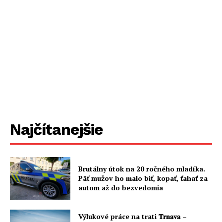
Najčítanejšie
Brutálny útok na 20 ročného mladíka.
Päť mužov ho malo biť, kopať, ťahať za
autom až do bezvedomia
Výlukové práce na trati 𝐓𝐫𝐧𝐚𝐯𝐚 –