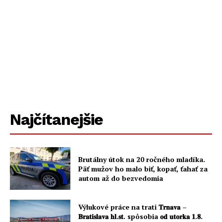
Najčítanejšie
Brutálny útok na 20 ročného mladíka.
Päť mužov ho malo biť, kopať, ťahať za
autom až do bezvedomia
Výlukové práce na trati 𝐓𝐫𝐧𝐚𝐯𝐚 –
𝐁𝐫𝐚𝐭𝐢𝐬𝐥𝐚𝐯𝐚 𝐡𝐥.𝐬𝐭. spôsobia 𝐨𝐝 𝐮𝐭𝐨𝐫𝐤𝐚 𝟏.𝟖.