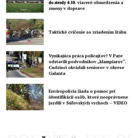
𝐝𝐨 𝐬𝐭𝐫𝐞𝐝𝐲 𝟒.𝟏𝟎. viaceré obmedzenia a
zmeny v doprave
Taktické cvičenie so zriadením štábu
Vynikajúca práca policajtov! V Pate
odstavili podvodníkov „klampiarov“.
Cudzinci okrádali seniorov v okrese
Galanta
Enviropolícia žiada o pomoc pri
identifikácii osôb, ktoré neoprávnene
jazdili v Súľovských vrchoch – VIDEO