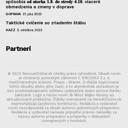
spôsobia 𝐨𝐝 𝐮𝐭𝐨𝐫𝐤𝐚 𝟏.𝟖. 𝐝𝐨 𝐬𝐭𝐫𝐞𝐝𝐲 𝟒.𝟏𝟎. viaceré
obmedzenia a zmeny v doprave
DOPRAVA
31. júla 2023
Taktické cvičenie so zriadením štábu
HAZZ
5. októbra 2023
Partneri
© 2023 RescueOnline.sk všetky práva vyhradené. Obsah novín
je chránený autorským zákonom č. 618/2003 Z.z. a
medzinárodným právom. Prepis , šírenie, či ďalšie kopírovanie
tohto obsahu alebo jeho časti, a to akýmkoľvek spôsobom je
bez predchádzajúceho súhlasu vydavateľa alebo autora článku
zakázané. Logo a názov novín: © Miloš Majko Noviny sú
aktualizované priebežne. Články uverejnené na SeredOnLine.sk
neprechádzajú jazykovou korektúrou. Redakcia a vydavateľ
novín nezodpovedá za obsah autorov jednotlivých príspevkov.
Redakcia a vydavateľ nenesie prípadné právne následky za
názory autorov príspevkov a príspevky v diskusiách
uverejnených v novinách.