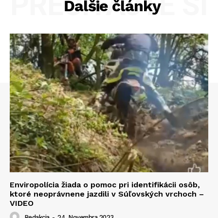
PREČÍTAJTE SI
Ďalšie články
Enviropolícia žiada o pomoc pri identifikácii osôb,
ktoré neoprávnene jazdili v Súľovských vrchoch –
VIDEO
Redakcia
-
24. Novembra 2023