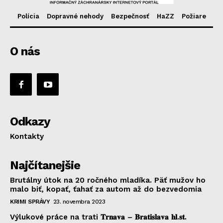
Polícia
Dopravné nehody
Bezpečnosť
HaZZ
Požiare
O nás
Odkazy
Kontakty
Najčítanejšie
Brutálny útok na 20 ročného mladíka. Päť mužov ho
malo biť, kopať, ťahať za autom až do bezvedomia
KRIMI SPRÁVY
23. novembra 2023
Výlukové práce na trati 𝐓𝐫𝐧𝐚𝐯𝐚 – 𝐁𝐫𝐚𝐭𝐢𝐬𝐥𝐚𝐯𝐚 𝐡𝐥.𝐬𝐭.