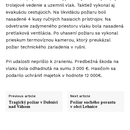
trolejové vedenie a uzemnil vlak. Taktiež vykonal aj
evakuáciu cestujúcich. Na likvidáciu požiaru boli
nasadené 4 kusy ručných hasiacich prístrojov. Na
odvetranie zadymeného priestoru vlaku bola nasadená
pretlaková ventilácia. Po uhasení požiaru sa vykonal
prieskum termovíznou kamerou, ktorý preukázal
požiar technického zariadenia v rušni.
Pri udalosti neprišlo k zraneniu. Predbežná škoda na
vlaku bola odhadnutá na sumu 3 000 €. Hasičom sa
podarilo uchrániť majetok v hodnote 12 000€.
Previous article
Next article
Tragický požiar v Dubnici
Požiar suchého porastu
nad Váhom
v obci Lehnice