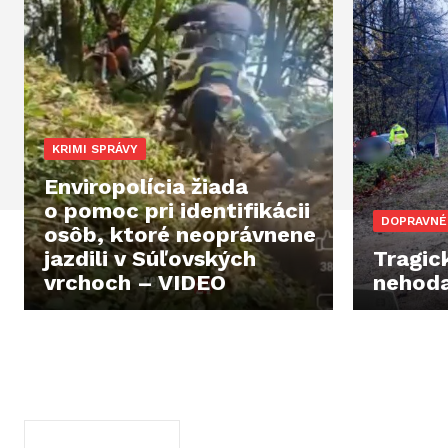
KRIMI SPRÁVY
Enviropolícia žiada
o pomoc pri identifikácii
DOPRAVNÉ
osôb, ktoré neoprávnene
jazdili v Súľovských
Tragic
vrchoch – VIDEO
nehoda