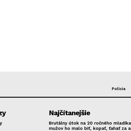
Polícia
zy
Najčítanejšie
y
Brutálny útok na 20 ročného mladíka
mužov ho malo biť, kopať, ťahať za 