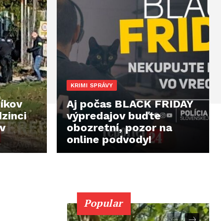
KRIMI SPRÁVY
íkov
Aj počas BLACK FRIDAY
zinci
výpredajov buďte
 v
obozretní, pozor na
online podvody!
Popular