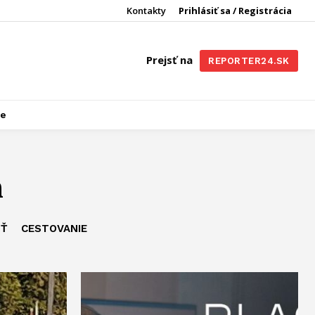
Kontakty
Prihlásiť sa / Registrácia
Prejsť na
REPORTER24.SK
re
m
SŤ
CESTOVANIE