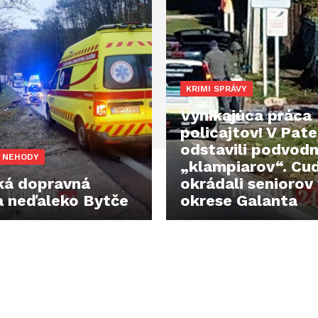
KRIMI SPRÁVY
Vynikajúca práca
policajtov! V Pate
odstavili podvodn
 NEHODY
„klampiarov“. Cud
ká dopravná
okrádali seniorov
 neďaleko Bytče
okrese Galanta