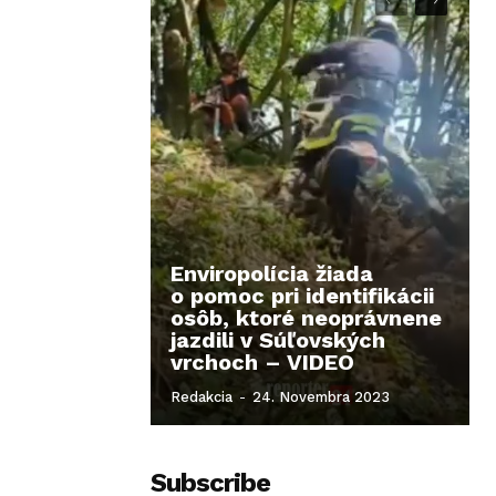
Enviropolícia žiada
o pomoc pri identifikácii
osôb, ktoré neoprávnene
jazdili v Súľovských
vrchoch – VIDEO
Redakcia
-
24. Novembra 2023
Subscribe