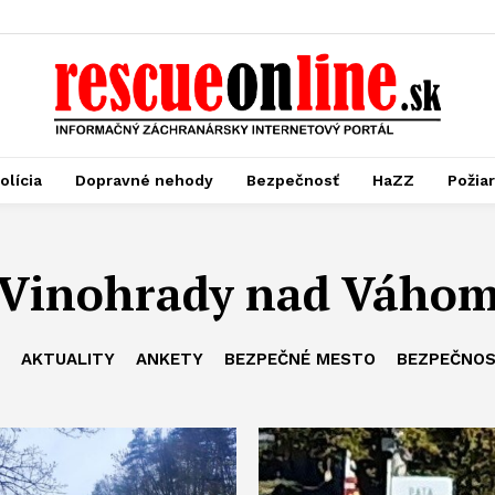
olícia
Dopravné nehody
Bezpečnosť
HaZZ
Požia
Vinohrady nad Váho
AKTUALITY
ANKETY
BEZPEČNÉ MESTO
BEZPEČNO