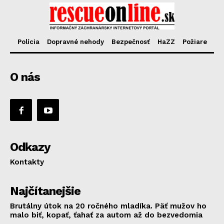
Polícia
Dopravné nehody
Bezpečnosť
HaZZ
Požiare
O nás
Odkazy
Kontakty
Najčítanejšie
Brutálny útok na 20 ročného mladíka. Päť mužov ho
malo biť, kopať, ťahať za autom až do bezvedomia