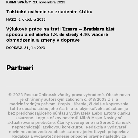
KRIMI SPRÁVY
23. novembra 2023
Taktické cvičenie so zriadením štábu
HAZZ
5. októbra 2023
Výlukové práce na trati 𝐓𝐫𝐧𝐚𝐯𝐚 – 𝐁𝐫𝐚𝐭𝐢𝐬𝐥𝐚𝐯𝐚 𝐡𝐥.𝐬𝐭.
spôsobia 𝐨𝐝 𝐮𝐭𝐨𝐫𝐤𝐚 𝟏.𝟖. 𝐝𝐨 𝐬𝐭𝐫𝐞𝐝𝐲 𝟒.𝟏𝟎. viaceré
obmedzenia a zmeny v doprave
DOPRAVA
31. júla 2023
Partneri
© 2023 RescueOnline.sk všetky práva vyhradené. Obsah novín
je chránený autorským zákonom č. 618/2003 Z.z. a
medzinárodným právom. Prepis , šírenie, či ďalšie kopírovanie
tohto obsahu alebo jeho časti, a to akýmkoľvek spôsobom je
bez predchádzajúceho súhlasu vydavateľa alebo autora článku
zakázané. Logo a názov novín: © Miloš Majko Noviny sú
aktualizované priebežne. Články uverejnené na SeredOnLine.sk
neprechádzajú jazykovou korektúrou. Redakcia a vydavateľ
novín nezodpovedá za obsah autorov jednotlivých príspevkov.
Redakcia a vydavateľ nenesie prípadné právne následky za