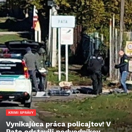
KRIMI SPRÁVY
Vynikajúca práca policajtov! V
Pate odstavili podvodníkov