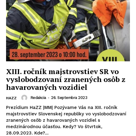
XIII. ročník majstrovstiev SR vo
vyslobodzovaní zranených osôb z
havarovaných vozidiel
Redakcia
-
26. Septembra 2023
HAZZ
Prezídium HaZZ |MM| Pozývame Vás na XIII. ročník
majstrovstiev Slovenskej republiky vo vyslobodzovaní
zranených osôb z havarovaných vozidiel s
medzinárodnou účasťou. Kedy? Vo štvrtok,
28.09.2023. Kde?...