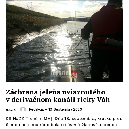
Záchrana jeleňa uviaznutého
v derivačnom kanáli rieky Váh
Redakcia
-
19. Septembra 2023
HAZZ
KR HaZZ Trenčín |MM| Dňa 18. septembra, krátko pred
ôsmou hodinou ráno bola ohlásená žiadosť o pomoc