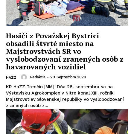
Hasiči z Považskej Bystrici
obsadili štvrté miesto na
Majstrovstvách SR vo
vyslobodzovaní zranených osôb z
havarovaných vozidiel
Redakcia
-
29. Septembra 2023
HAZZ
KR HaZZ Trenčín |MM| Dňa 28. septembra sa na
Výstavisku Agrokomplex v Nitre konal XIII. ročník
Majstrovstiev Slovenskej republiky vo vyslobodzovaní
zranených osôb z...