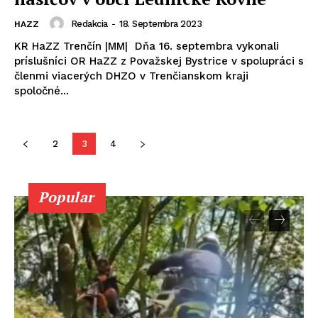
Redakcia
-
18. Septembra 2023
HAZZ
KR HaZZ Trenčín |MM| Dňa 16. septembra vykonali
príslušníci OR HaZZ z Považskej Bystrice v spolupráci s
členmi viacerých DHZO v Trenčianskom kraji
spoločné...
2
3
4
Popular