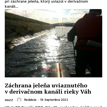
pri záchrane jeleňa, ktorý uviazol v derivačnom
kanáli...
Záchrana jeleňa uviaznutého
v derivačnom kanáli rieky Váh
Redakcia
-
19. Septembra 2023
HAZZ