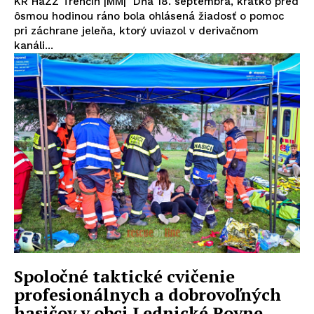
KR HaZZ Trenčín |MM| Dňa 18. septembra, krátko pred
ôsmou hodinou ráno bola ohlásená žiadosť o pomoc
pri záchrane jeleňa, ktorý uviazol v derivačnom
kanáli...
Spoločné taktické cvičenie
profesionálnych a dobrovoľných
hasičov v obci Lednické Rovne