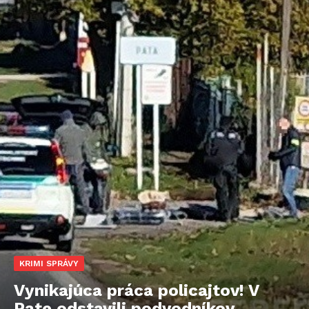
KRIMI SPRÁVY
Vynikajúca práca policajtov! V
Pate odstavili podvodníkov