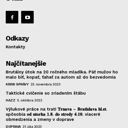
Odkazy
Kontakty
Najčítanejšie
Brutálny útok na 20 ročného mladíka. Päť mužov ho
malo biť, kopať, ťahať za autom až do bezvedomia
KRIMI SPRÁVY
23. novembra 2023
Taktické cvičenie so zriadením štábu
HAZZ
5. októbra 2023
Výlukové práce na trati 𝐓𝐫𝐧𝐚𝐯𝐚 – 𝐁𝐫𝐚𝐭𝐢𝐬𝐥𝐚𝐯𝐚 𝐡𝐥.𝐬𝐭.
spôsobia 𝐨𝐝 𝐮𝐭𝐨𝐫𝐤𝐚 𝟏.𝟖. 𝐝𝐨 𝐬𝐭𝐫𝐞𝐝𝐲 𝟒.𝟏𝟎. viaceré
obmedzenia a zmeny v doprave
DOPRAVA
31. júla 2023