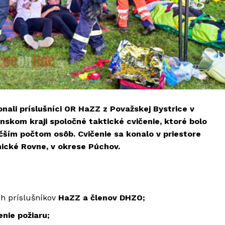
nali príslušníci OR HaZZ z Považskej Bystrice v
nskom kraji spoločné taktické cvičenie, ktoré bolo
väčším počtom osôb
. Cvičenie sa konalo v priestore
nické Rovne, v okrese Púchov.
h príslušníkov
HaZZ a členov DHZO;
nie požiaru;