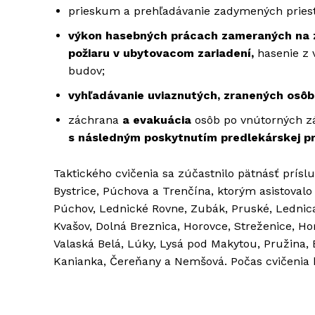
prieskum a prehľadávanie zadymených pries
výkon hasebných prácach zameraných na za
požiaru v ubytovacom zariadení,
hasenie z 
budov;
vyhľadávanie uviaznutých, zranených osôb
záchrana
a evakuácia
osôb po vnútorných zá
s následným poskytnutím predlekárskej pr
Taktického cvičenia sa zúčastnilo pätnásť prís
Bystrice, Púchova a Trenčína, ktorým asistovalo
Púchov, Lednické Rovne, Zubák, Pruské, Lednica
Kvašov, Dolná Breznica, Horovce, Streženice, H
Valaská Belá, Lúky, Lysá pod Makytou, Pružina, 
Kanianka, Čereňany a Nemšová. Počas cvičenia b