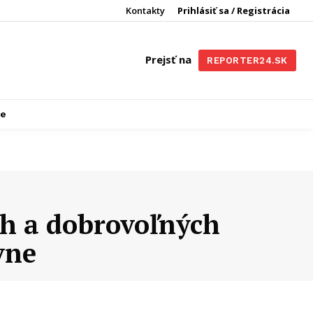
Kontakty
Prihlásiť sa / Registrácia
Prejsť na
REPORTER24.SK
re
ch a dobrovoľných
vne