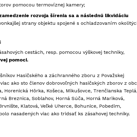
torov pomocou termovíznej kamery;
medzenie rozvoja šírenia sa a následnú likvidáciu
vonkajšej strany objektu spojené s ochladzovaním okolitý
;
sahových cestách, resp. pomocou výškovej techniky,
vej pomoci.
lušníkov Hasičského a záchranného zboru z Považskej
 viac ako sto členov dobrovoľných hasičských zborov z obc
, Horenická Hôrka, Košeca, Mikušovce, Trenčianska Teplá
orná Breznica, Soblahov, Horná Súča, Horná Mariková,
Brvnište, Klatová, Veľké Uherce, Bohunice, Pobedim,
olo nasadených viac ako tridsať ks zásahovej techniky.