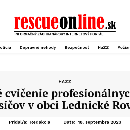
olícia
Dopravné nehody
Bezpečnosť
HaZZ
Požia
HAZZ
é cvičenie profesionálny
sičov v obci Lednické Ro
Pridal/a:
Redakcia
Date:
18. septembra 2023