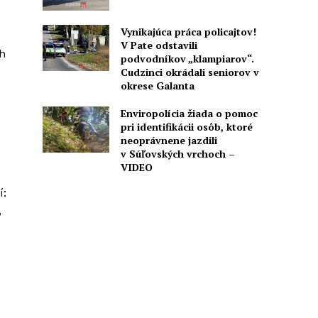
Vynikajúca práca policajtov!
V Pate odstavili
ch
podvodníkov „klampiarov“.
Cudzinci okrádali seniorov v
okrese Galanta
Enviropolícia žiada o pomoc
pri identifikácii osôb, ktoré
neoprávnene jazdili
v Súľovských vrchoch –
VIDEO
í:
,