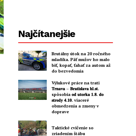
Najčítanejšie
Brutálny útok na 20 ročného
mladíka. Päť mužov ho malo
biť, kopať, ťahať za autom až
do bezvedomia
Výlukové práce na trati
𝐓𝐫𝐧𝐚𝐯𝐚 – 𝐁𝐫𝐚𝐭𝐢𝐬𝐥𝐚𝐯𝐚 𝐡𝐥.𝐬𝐭.
spôsobia 𝐨𝐝 𝐮𝐭𝐨𝐫𝐤𝐚 𝟏.𝟖. 𝐝𝐨
𝐬𝐭𝐫𝐞𝐝𝐲 𝟒.𝟏𝟎. viaceré
obmedzenia a zmeny v
doprave
Taktické cvičenie so
zriadením štábu