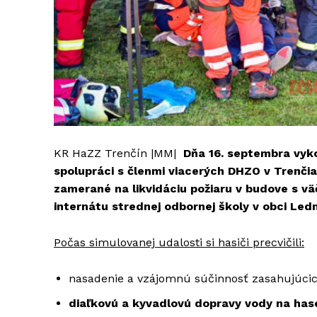
KR HaZZ Trenčín |MM|
Dňa 16. septembra vyko
spolupráci s členmi viacerých DHZO v Trenčia
zamerané na l
ikvidáciu požiaru v budove s 
internátu strednej odbornej školy v obci Led
Počas simulovanej udalosti si hasiči precvičili:
nasadenie a vzájomnú súčinnosť zasahujúcic
diaľkovú a kyvadlovú dopravy vody na hase