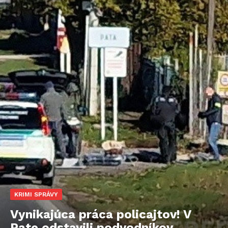
KRIMI SPRÁVY
Vynikajúca práca policajtov! V
Pate odstavili podvodníkov