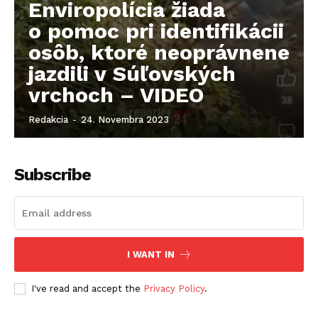
Enviropolícia žiada
o pomoc pri identifikácii
osôb, ktoré neoprávnene
jazdili v Súľovských
vrchoch – VIDEO
Redakcia
-
24. Novembra 2023
Subscribe
I WANT IN
I've read and accept the
Privacy Policy
.