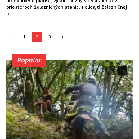
od minulého piatku, výkon služby vo vlakoch a v
priestoroch železničných staníc. Policajti železničnej
a...
1
2
3
Popular