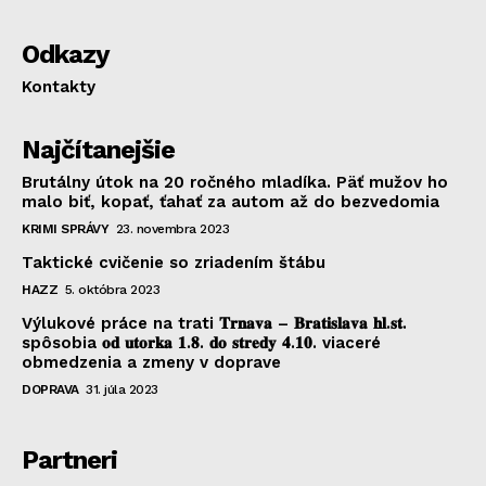
Odkazy
Kontakty
Najčítanejšie
Brutálny útok na 20 ročného mladíka. Päť mužov ho
malo biť, kopať, ťahať za autom až do bezvedomia
KRIMI SPRÁVY
23. novembra 2023
Taktické cvičenie so zriadením štábu
HAZZ
5. októbra 2023
Výlukové práce na trati 𝐓𝐫𝐧𝐚𝐯𝐚 – 𝐁𝐫𝐚𝐭𝐢𝐬𝐥𝐚𝐯𝐚 𝐡𝐥.𝐬𝐭.
spôsobia 𝐨𝐝 𝐮𝐭𝐨𝐫𝐤𝐚 𝟏.𝟖. 𝐝𝐨 𝐬𝐭𝐫𝐞𝐝𝐲 𝟒.𝟏𝟎. viaceré
obmedzenia a zmeny v doprave
DOPRAVA
31. júla 2023
Partneri