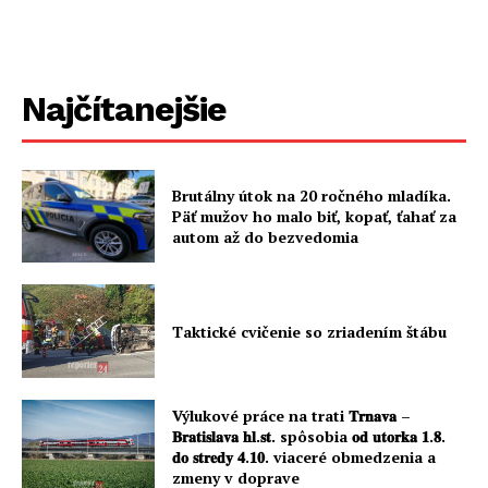
Najčítanejšie
Brutálny útok na 20 ročného mladíka.
Päť mužov ho malo biť, kopať, ťahať za
autom až do bezvedomia
Taktické cvičenie so zriadením štábu
Výlukové práce na trati 𝐓𝐫𝐧𝐚𝐯𝐚 –
𝐁𝐫𝐚𝐭𝐢𝐬𝐥𝐚𝐯𝐚 𝐡𝐥.𝐬𝐭. spôsobia 𝐨𝐝 𝐮𝐭𝐨𝐫𝐤𝐚 𝟏.𝟖.
𝐝𝐨 𝐬𝐭𝐫𝐞𝐝𝐲 𝟒.𝟏𝟎. viaceré obmedzenia a
zmeny v doprave