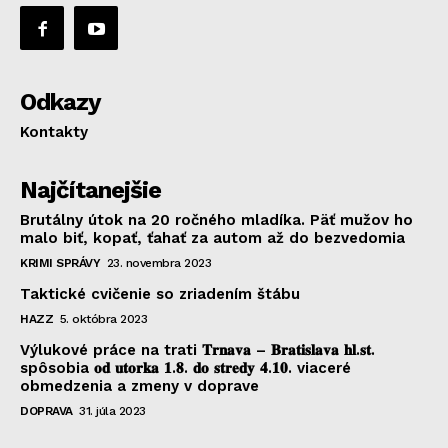
Odkazy
Kontakty
Najčítanejšie
Brutálny útok na 20 ročného mladíka. Päť mužov ho
malo biť, kopať, ťahať za autom až do bezvedomia
KRIMI SPRÁVY
23. novembra 2023
Taktické cvičenie so zriadením štábu
HAZZ
5. októbra 2023
Výlukové práce na trati 𝐓𝐫𝐧𝐚𝐯𝐚 – 𝐁𝐫𝐚𝐭𝐢𝐬𝐥𝐚𝐯𝐚 𝐡𝐥.𝐬𝐭.
spôsobia 𝐨𝐝 𝐮𝐭𝐨𝐫𝐤𝐚 𝟏.𝟖. 𝐝𝐨 𝐬𝐭𝐫𝐞𝐝𝐲 𝟒.𝟏𝟎. viaceré
obmedzenia a zmeny v doprave
DOPRAVA
31. júla 2023