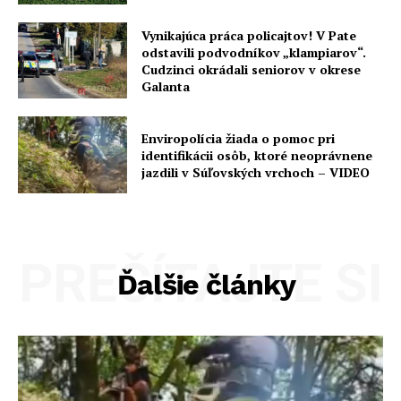
Vynikajúca práca policajtov! V Pate
odstavili podvodníkov „klampiarov“.
Cudzinci okrádali seniorov v okrese
Galanta
Enviropolícia žiada o pomoc pri
identifikácii osôb, ktoré neoprávnene
jazdili v Súľovských vrchoch – VIDEO
PREČÍTAJTE SI
Ďalšie články