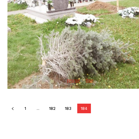
1
...
182
183
184