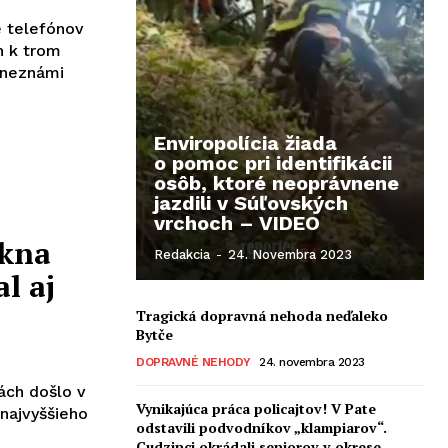
 telefónov
 neznámi
Enviropolícia žiada
o pomoc pri identifikácii
osôb, ktoré neoprávnene
jazdili v Súľovských
vrchoch – VIDEO
okna
Redakcia
-
24. Novembra 2023
l aj
Tragická dopravná nehoda neďaleko
Bytče
DOPRAVNÉ NEHODY
24. novembra 2023
ách došlo v
Vynikajúca práca policajtov! V Pate
najvyššieho
odstavili podvodníkov „klampiarov“.
Cudzinci okrádali seniorov v okrese