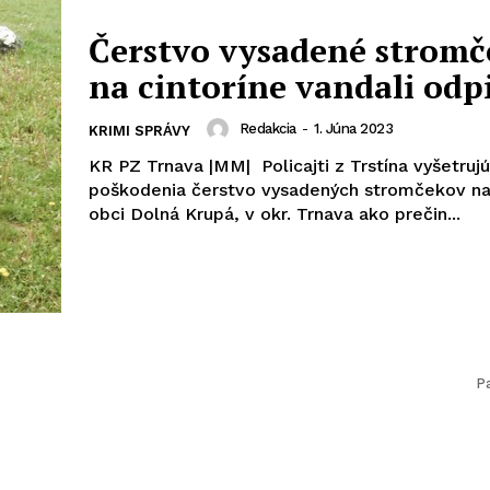
Čerstvo vysadené stromč
na cintoríne vandali odpi
Redakcia
-
1. Júna 2023
KRIMI SPRÁVY
KR PZ Trnava |MM| Policajti z Trstína vyšetrujú
poškodenia čerstvo vysadených stromčekov na 
obci Dolná Krupá, v okr. Trnava ako prečin...
P