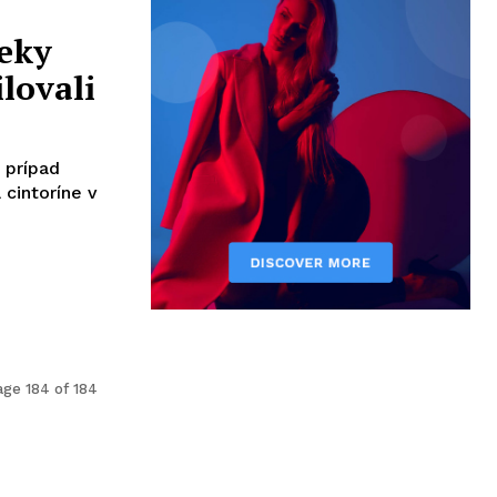
eky
lovali
 prípad
cintoríne v
age 184 of 184