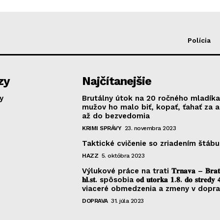
Polícia
zy
Najčítanejšie
y
Brutálny útok na 20 ročného mladíka
mužov ho malo biť, kopať, ťahať za 
až do bezvedomia
KRIMI SPRÁVY
23. novembra 2023
Taktické cvičenie so zriadením štábu
HAZZ
5. októbra 2023
Výlukové práce na trati 𝐓𝐫𝐧𝐚𝐯𝐚 – 𝐁𝐫𝐚𝐭𝐢𝐬
𝐡𝐥.𝐬𝐭. spôsobia 𝐨𝐝 𝐮𝐭𝐨𝐫𝐤𝐚 𝟏.𝟖. 𝐝𝐨 𝐬𝐭𝐫𝐞𝐝𝐲 
viaceré obmedzenia a zmeny v dopr
DOPRAVA
31. júla 2023