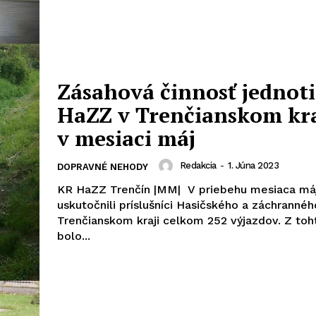
Zásahová činnosť jednot
HaZZ v Trenčianskom kra
v mesiaci máj
Redakcia
-
1. Júna 2023
DOPRAVNÉ NEHODY
KR HaZZ Trenčín |MM| V priebehu mesiaca má
uskutočnili príslušníci Hasičského a záchrannéh
Trenčianskom kraji celkom 252 výjazdov. Z tohto počtu
bolo...