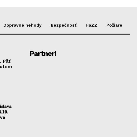
Dopravné nehody
Bezpečnosť
HaZZ
Požiare
Partneri
. Päť
autom
𝐥𝐚𝐯𝐚
.𝟏𝟎.
ave