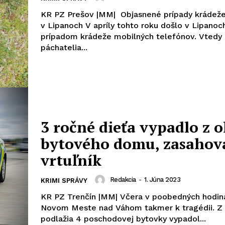
KR PZ Prešov |MM| Objasnené prípady krádeže
v Lipanoch V apríly tohto roku došlo v Lipanoch k trom
prípadom krádeže mobilných telefónov. Vtedy
páchatelia...
3 ročné dieťa vypadlo z 
bytového domu, zasahova
vrtuľník
Redakcia
-
1. Júna 2023
KRIMI SPRÁVY
KR PZ Trenčín |MM| Včera v poobedných hodin
Novom Meste nad Váhom takmer k tragédii. Z 
podlažia 4 poschodovej bytovky vypadol...