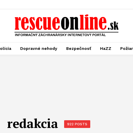
olícia
Dopravné nehody
Bezpečnosť
HaZZ
Požia
redakcia
922 POSTS