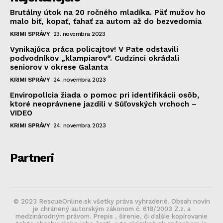
Brutálny útok na 20 ročného mladíka. Päť mužov ho
malo biť, kopať, ťahať za autom až do bezvedomia
KRIMI SPRÁVY
23. novembra 2023
Vynikajúca práca policajtov! V Pate odstavili
podvodníkov „klampiarov“. Cudzinci okrádali
seniorov v okrese Galanta
KRIMI SPRÁVY
24. novembra 2023
Enviropolícia žiada o pomoc pri identifikácii osôb,
ktoré neoprávnene jazdili v Súľovských vrchoch –
VIDEO
KRIMI SPRÁVY
24. novembra 2023
Partneri
© 2023 RescueOnline.sk všetky práva vyhradené. Obsah novín
je chránený autorským zákonom č. 618/2003 Z.z. a
medzinárodným právom. Prepis , šírenie, či ďalšie kopírovanie