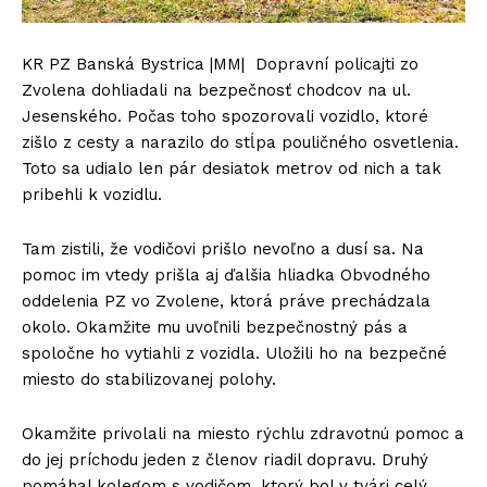
KR PZ Banská Bystrica |MM| Dopravní policajti zo
Zvolena dohliadali na bezpečnosť chodcov na ul.
Jesenského. Počas toho spozorovali vozidlo, ktoré
zišlo z cesty a narazilo do stĺpa pouličného osvetlenia.
Toto sa udialo len pár desiatok metrov od nich a tak
pribehli k vozidlu.
Tam zistili, že vodičovi prišlo nevoľno a dusí sa. Na
pomoc im vtedy prišla aj ďalšia hliadka Obvodného
oddelenia PZ vo Zvolene, ktorá práve prechádzala
okolo. Okamžite mu uvoľnili bezpečnostný pás a
spoločne ho vytiahli z vozidla. Uložili ho na bezpečné
miesto do stabilizovanej polohy.
Okamžite privolali na miesto rýchlu zdravotnú pomoc a
do jej príchodu jeden z členov riadil dopravu. Druhý
pomáhal kolegom s vodičom, ktorý bol v tvári celý