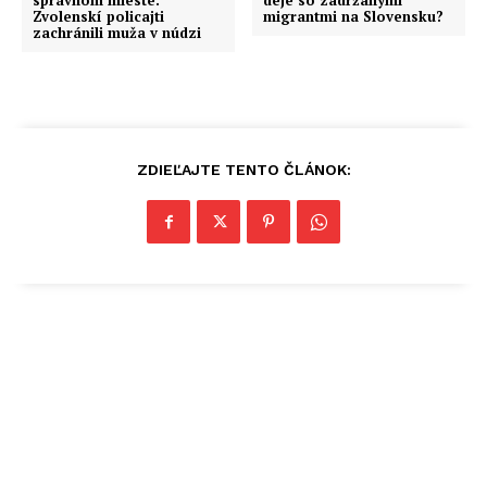
správnom mieste.
deje so zadržanými
Zvolenskí policajti
migrantmi na Slovensku?
zachránili muža v núdzi
ZDIEĽAJTE TENTO ČLÁNOK: