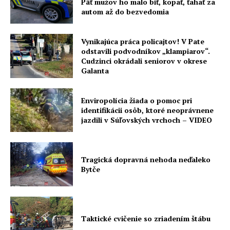
Päť mužov ho malo biť, kopať, ťahať za
autom až do bezvedomia
Vynikajúca práca policajtov! V Pate
odstavili podvodníkov „klampiarov“.
Cudzinci okrádali seniorov v okrese
Galanta
Enviropolícia žiada o pomoc pri
identifikácii osôb, ktoré neoprávnene
jazdili v Súľovských vrchoch – VIDEO
Tragická dopravná nehoda neďaleko
Bytče
Taktické cvičenie so zriadením štábu