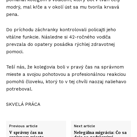
modrý, mal kŕče a v okolí úst sa mu tvorila krvavá
pena.
Do príchodu záchranky kontrolovali policajti jeho
vitálne funkcie. Následne si 42-ročného vodiča
prevzala do opatery posádka rýchlej zdravotnej
pomoci.
Teší nás, že kolegovia boli v pravý čas na správnom
mieste a svojou pohotovou a profesionálnou reakciou
pomohli človeku, ktorý to v tej chvíli naozaj naliehavo
potreboval.
SKVELÁ PRÁCA
Previous article
Next article
V správny čas na
Nelegálna migrácia: Čo sa