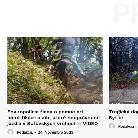
P
Enviropolícia žiada o pomoc pri
Tragická d
identifikácii osôb, ktoré neoprávnene
Bytče
jazdili v Súľovských vrchoch – VIDEO
Redakcia
-
Redakcia
-
24. Novembra 2023