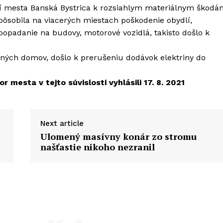
mí mesta Banská Bystrica k rozsiahlym materiálnym škodá
sobila na viacerých miestach poškodenie obydlí,
popadanie na budovy, motorové vozidlá, takisto došlo k
dinných domov, došlo k prerušeniu dodávok elektriny do
mesta v tejto súvislosti vyhlásili 17. 8. 2021
Next article
Ulomený masívny konár zo stromu
našťastie nikoho nezranil