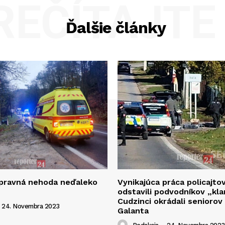
REČÍTAJTE 
Ďalšie články
opravná nehoda neďaleko
Vynikajúca práca policajto
odstavili podvodníkov „kla
Cudzinci okrádali seniorov
24. Novembra 2023
Galanta