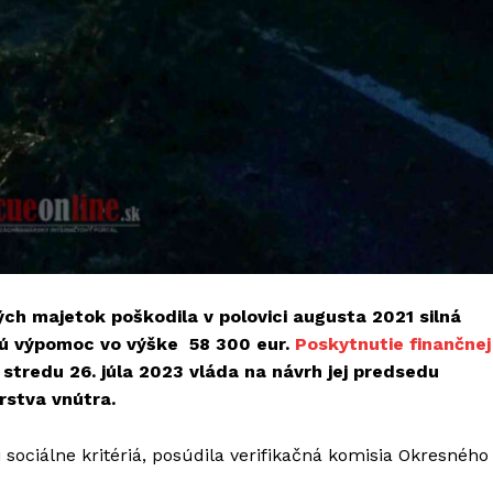
ých majetok poškodila v polovici augusta 2021 silná
nú výpomoc vo výške 58 300 eur.
Poskytnutie finančnej
 stredu 26. júla 2023 vláda na návrh jej predsedu
rstva vnútra.
i sociálne kritériá, posúdila verifikačná komisia Okresného