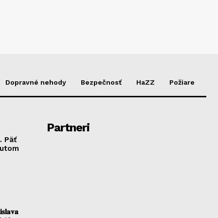
Dopravné nehody
Bezpečnosť
HaZZ
Požiare
Partneri
. Päť
autom
𝐥𝐚𝐯𝐚