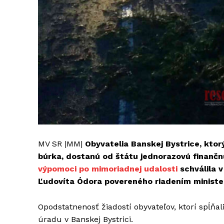
MV SR |MM|
Obyvatelia Banskej Bystrice, ktor
búrka, dostanú od štátu jednorazovú finanč
výpomoci po mimoriadnej udalosti
schválila v
Ľudovíta Ódora povereného riadením ministe
Opodstatnenosť žiadostí obyvateľov, ktorí spĺňal
úradu v Banskej Bystrici.