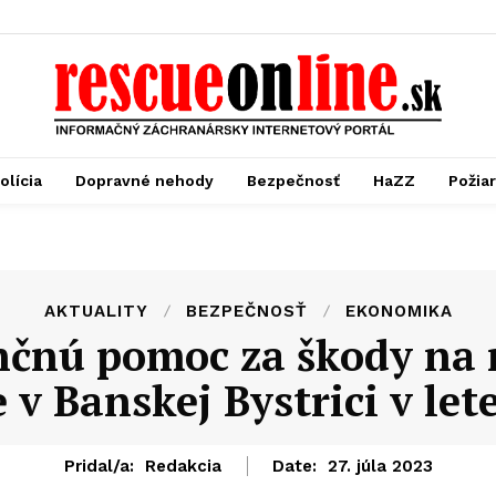
olícia
Dopravné nehody
Bezpečnosť
HaZZ
Požia
AKTUALITY
BEZPEČNOSŤ
EKONOMIKA
ančnú pomoc za škody na 
 v Banskej Bystrici v let
Pridal/a:
Redakcia
Date:
27. júla 2023