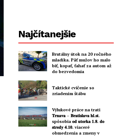
Najčítanejšie
Brutálny útok na 20 ročného
mladíka. Päť mužov ho malo
biť, kopať, ťahať za autom až
do bezvedomia
Taktické cvičenie so
zriadením štábu
Výlukové práce na trati
𝐓𝐫𝐧𝐚𝐯𝐚 – 𝐁𝐫𝐚𝐭𝐢𝐬𝐥𝐚𝐯𝐚 𝐡𝐥.𝐬𝐭.
spôsobia 𝐨𝐝 𝐮𝐭𝐨𝐫𝐤𝐚 𝟏.𝟖. 𝐝𝐨
𝐬𝐭𝐫𝐞𝐝𝐲 𝟒.𝟏𝟎. viaceré
obmedzenia a zmeny v