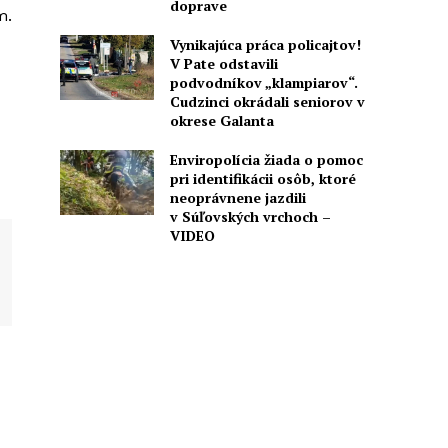
doprave
m.
Vynikajúca práca policajtov!
V Pate odstavili
podvodníkov „klampiarov“.
Cudzinci okrádali seniorov v
okrese Galanta
Enviropolícia žiada o pomoc
pri identifikácii osôb, ktoré
neoprávnene jazdili
v Súľovských vrchoch –
VIDEO