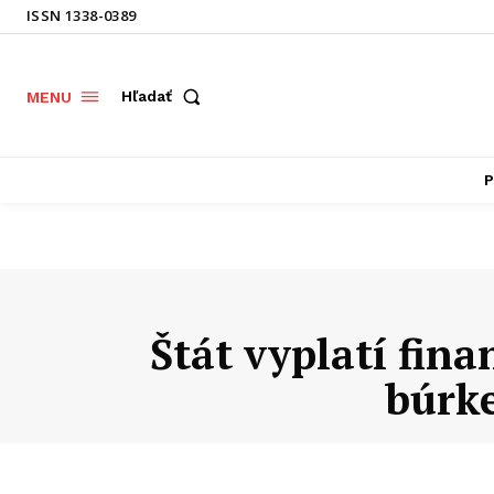
ISSN 1338-0389
Hľadať
MENU
P
Štát vyplatí fin
búrke