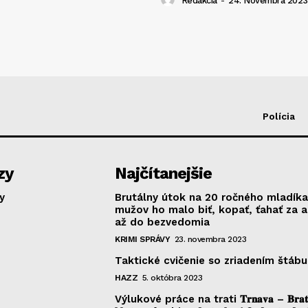
Redakcia
-
24. Novembra 2023
Polícia
zy
Najčítanejšie
y
Brutálny útok na 20 ročného mladíka
mužov ho malo biť, kopať, ťahať za 
až do bezvedomia
KRIMI SPRÁVY
23. novembra 2023
Taktické cvičenie so zriadením štábu
HAZZ
5. októbra 2023
Výlukové práce na trati 𝐓𝐫𝐧𝐚𝐯𝐚 – 𝐁𝐫𝐚𝐭𝐢𝐬