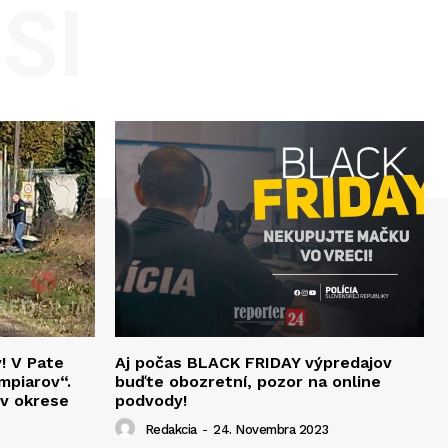
SI
v! V Pate
Aj počas BLACK FRIDAY výpredajov
mpiarov“.
buďte obozretní, pozor na online
 v okrese
podvody!
Redakcia
-
24. Novembra 2023