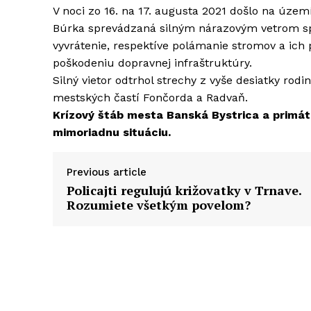
V noci zo 16. na 17. augusta 2021 došlo na úze
Búrka sprevádzaná silným nárazovým vetrom spô
vyvrátenie, respektíve polámanie stromov a ich 
poškodeniu dopravnej infraštruktúry.
Silný vietor odtrhol strechy z vyše desiatky ro
mestských častí Fončorda a Radvaň.
Krízový štáb mesta Banská Bystrica a primátor 
mimoriadnu situáciu.
Previous article
Policajti regulujú križovatky v Trnave.
Rozumiete všetkým povelom?