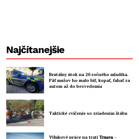
Najčítanejšie
Brutálny útok na 20 ročného mladíka.
Päť mužov ho malo biť, kopať, ťahať za
autom až do bezvedomia
Taktické cvičenie so zriadením štábu
Výlukové práce na trati 𝐓𝐫𝐧𝐚𝐯𝐚 –