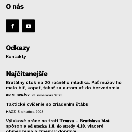
O nás
Odkazy
Kontakty
Najčítanejšie
Brutálny útok na 20 ročného mladíka. Päť mužov ho
malo biť, kopať, ťahať za autom až do bezvedomia
KRIMI SPRÁVY
23. novembra 2023
Taktické cvičenie so zriadením štábu
HAZZ
5. októbra 2023
Výlukové práce na trati 𝐓𝐫𝐧𝐚𝐯𝐚 – 𝐁𝐫𝐚𝐭𝐢𝐬𝐥𝐚𝐯𝐚 𝐡𝐥.𝐬𝐭.
spôsobia 𝐨𝐝 𝐮𝐭𝐨𝐫𝐤𝐚 𝟏.𝟖. 𝐝𝐨 𝐬𝐭𝐫𝐞𝐝𝐲 𝟒.𝟏𝟎. viaceré
obmedzenia a zmeny v doprave