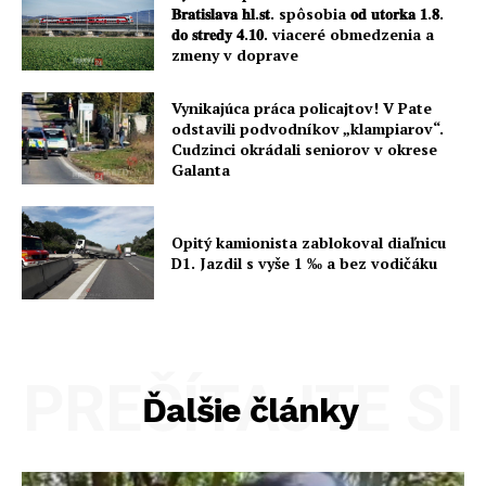
𝐁𝐫𝐚𝐭𝐢𝐬𝐥𝐚𝐯𝐚 𝐡𝐥.𝐬𝐭. spôsobia 𝐨𝐝 𝐮𝐭𝐨𝐫𝐤𝐚 𝟏.𝟖.
𝐝𝐨 𝐬𝐭𝐫𝐞𝐝𝐲 𝟒.𝟏𝟎. viaceré obmedzenia a
zmeny v doprave
Vynikajúca práca policajtov! V Pate
odstavili podvodníkov „klampiarov“.
Cudzinci okrádali seniorov v okrese
Galanta
Opitý kamionista zablokoval diaľnicu
D1. Jazdil s vyše 1 ‰ a bez vodičáku
PREČÍTAJTE SI
Ďalšie články