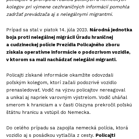
kolegov pri výmene cezhraničných informácií pomohla
zadržať prevádzača aj s nelegálnymi migrantmi.
Prípad sa stal v piatok 14. júla 2023.
Národná jednotka
boja proti nelegálnej migrácii Úradu hraničnej
a cudzineckej polície Prezídia Policajného zboru
získala operatívne informácie o podozrivom vozidle,
v ktorom sa mali nachádzať nelegálni migranti.
Policajti získané informácie okamžite odovzdali
poľským kolegom, ktorí začali podozrivé vozidlo
prenasledovať. Vodič na výzvu policajtov nereagoval
a unikal aj napriek varovným výstrelom. Vodič uháňal
smerom k hraniciam a v časti Olszyna prekročil poľskú
štátnu hranicu a vstúpil do Nemecka.
Do celého prípadu sa zapojila nemecká polícia, ktorá
vozidlo aj s posádkou vytlačila z cesty.
Policajti