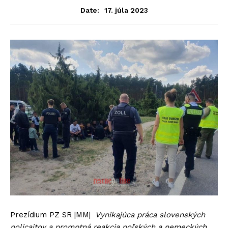
17. júla 2023
Date:
Prezídium PZ SR |MM|
Vynikajúca práca slovenských
policajtov a promptná reakcia poľských a nemeckých