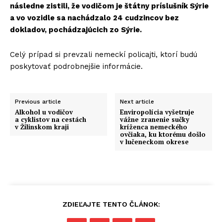
následne zistili, že vodičom je štátny príslušník Sýrie
a vo vozidle sa nachádzalo 24 cudzincov bez
dokladov, pochádzajúcich zo Sýrie.
Celý prípad si prevzali nemeckí policajti, ktorí budú
poskytovať podrobnejšie informácie.
Previous article
Next article
Alkohol u vodičov
Enviropolícia vyšetruje
a cyklistov na cestách
vážne zranenie sučky
v Žilinskom kraji
kríženca nemeckého
ovčiaka, ku ktorému došlo
v lučeneckom okrese
ZDIEĽAJTE TENTO ČLÁNOK: