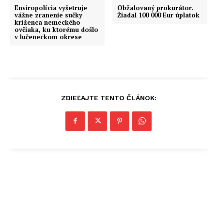
Enviropolícia vyšetruje
Obžalovaný prokurátor.
vážne zranenie sučky
Žiadal 100 000 Eur úplatok
kríženca nemeckého
ovčiaka, ku ktorému došlo
v lučeneckom okrese
ZDIEĽAJTE TENTO ČLÁNOK: