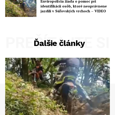
Enviropolícia žiada o pomoc pri
identifikácii osôb, ktoré neoprávnene
jazdili v Súľovských vrchoch – VIDEO
PREČÍTAJTE SI
Ďalšie články