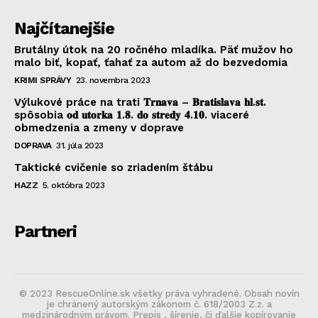
Najčítanejšie
Brutálny útok na 20 ročného mladíka. Päť mužov ho
malo biť, kopať, ťahať za autom až do bezvedomia
KRIMI SPRÁVY
23. novembra 2023
Výlukové práce na trati 𝐓𝐫𝐧𝐚𝐯𝐚 – 𝐁𝐫𝐚𝐭𝐢𝐬𝐥𝐚𝐯𝐚 𝐡𝐥.𝐬𝐭.
spôsobia 𝐨𝐝 𝐮𝐭𝐨𝐫𝐤𝐚 𝟏.𝟖. 𝐝𝐨 𝐬𝐭𝐫𝐞𝐝𝐲 𝟒.𝟏𝟎. viaceré
obmedzenia a zmeny v doprave
DOPRAVA
31. júla 2023
Taktické cvičenie so zriadením štábu
HAZZ
5. októbra 2023
Partneri
© 2023 RescueOnline.sk všetky práva vyhradené. Obsah novín
je chránený autorským zákonom č. 618/2003 Z.z. a
medzinárodným právom. Prepis , šírenie, či ďalšie kopírovanie