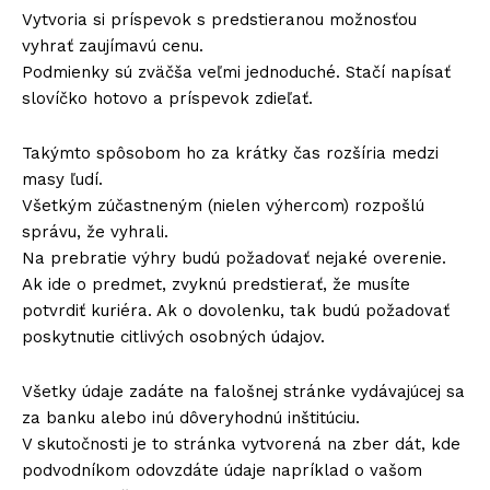
Vytvoria si príspevok s predstieranou možnosťou
vyhrať zaujímavú cenu.
Podmienky sú zväčša veľmi jednoduché. Stačí napísať
slovíčko hotovo a príspevok zdieľať.
Takýmto spôsobom ho za krátky čas rozšíria medzi
masy ľudí.
Všetkým zúčastneným (nielen výhercom) rozpošlú
správu, že vyhrali.
Na prebratie výhry budú požadovať nejaké overenie.
Ak ide o predmet, zvyknú predstierať, že musíte
potvrdiť kuriéra. Ak o dovolenku, tak budú požadovať
poskytnutie citlivých osobných údajov.
Všetky údaje zadáte na falošnej stránke vydávajúcej sa
za banku alebo inú dôveryhodnú inštitúciu.
V skutočnosti je to stránka vytvorená na zber dát, kde
podvodníkom odovzdáte údaje napríklad o vašom