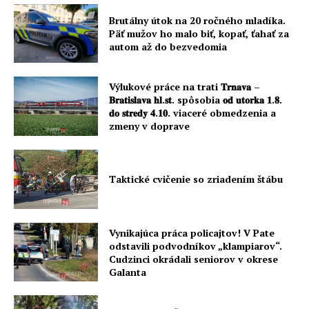
Brutálny útok na 20 ročného mladíka.
Päť mužov ho malo biť, kopať, ťahať za
autom až do bezvedomia
Výlukové práce na trati 𝐓𝐫𝐧𝐚𝐯𝐚 –
𝐁𝐫𝐚𝐭𝐢𝐬𝐥𝐚𝐯𝐚 𝐡𝐥.𝐬𝐭. spôsobia 𝐨𝐝 𝐮𝐭𝐨𝐫𝐤𝐚 𝟏.𝟖.
𝐝𝐨 𝐬𝐭𝐫𝐞𝐝𝐲 𝟒.𝟏𝟎. viaceré obmedzenia a
zmeny v doprave
Taktické cvičenie so zriadením štábu
Vynikajúca práca policajtov! V Pate
odstavili podvodníkov „klampiarov“.
Cudzinci okrádali seniorov v okrese
Galanta