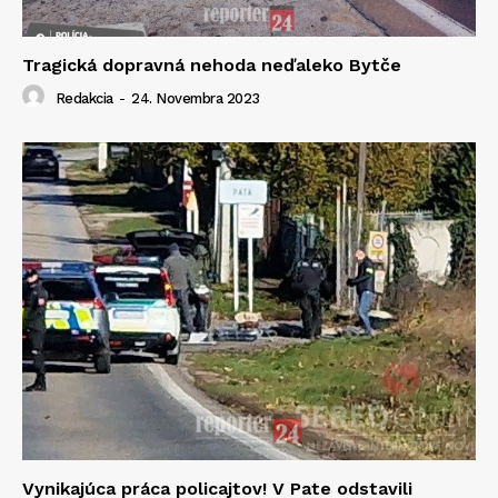
Tragická dopravná nehoda neďaleko Bytče
Redakcia
-
24. Novembra 2023
Vynikajúca práca policajtov! V Pate odstavili