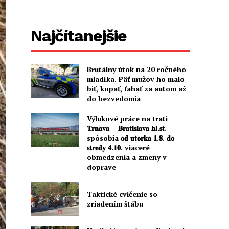
Najčítanejšie
Brutálny útok na 20 ročného
mladíka. Päť mužov ho malo
biť, kopať, ťahať za autom až
do bezvedomia
Výlukové práce na trati
𝐓𝐫𝐧𝐚𝐯𝐚 – 𝐁𝐫𝐚𝐭𝐢𝐬𝐥𝐚𝐯𝐚 𝐡𝐥.𝐬𝐭.
spôsobia 𝐨𝐝 𝐮𝐭𝐨𝐫𝐤𝐚 𝟏.𝟖. 𝐝𝐨
𝐬𝐭𝐫𝐞𝐝𝐲 𝟒.𝟏𝟎. viaceré
obmedzenia a zmeny v
doprave
Taktické cvičenie so
zriadením štábu