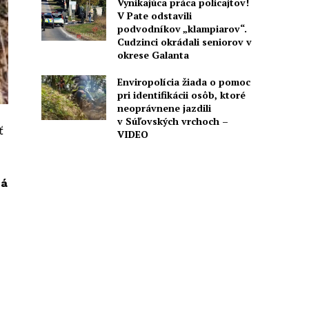
Vynikajúca práca policajtov!
V Pate odstavili
podvodníkov „klampiarov“.
Cudzinci okrádali seniorov v
okrese Galanta
Enviropolícia žiada o pomoc
pri identifikácii osôb, ktoré
neoprávnene jazdili
v Súľovských vrchoch –
ť
VIDEO
ná