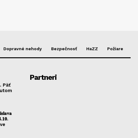
Dopravné nehody
Bezpečnosť
HaZZ
Požiare
Partneri
. Päť
autom
𝐥𝐚𝐯𝐚
.𝟏𝟎.
ave