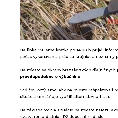
Na linke 158 sme krátko po 14.30 h prijali infor
počas vykonávania prác za krajnicou neznámy 
Na miesto sa okrem bratislavských diaľničných po
pravdepodobne o výbušninu.
Vodičov vyzývame, aby na mieste rešpektovali pok
situácia umožňuje využili alternatívnu trasu.
Na základe vývoja situácie na mieste nálezu ako
uzatvoreniu diaľnice D2 doposiaľ nedošlo.