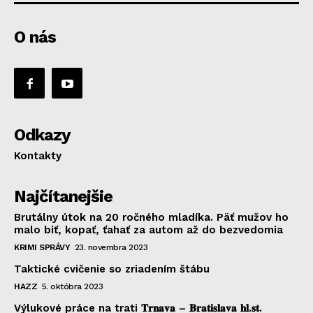
O nás
Odkazy
Kontakty
Najčítanejšie
Brutálny útok na 20 ročného mladíka. Päť mužov ho
malo biť, kopať, ťahať za autom až do bezvedomia
KRIMI SPRÁVY
23. novembra 2023
Taktické cvičenie so zriadením štábu
HAZZ
5. októbra 2023
Výlukové práce na trati 𝐓𝐫𝐧𝐚𝐯𝐚 – 𝐁𝐫𝐚𝐭𝐢𝐬𝐥𝐚𝐯𝐚 𝐡𝐥.𝐬𝐭.