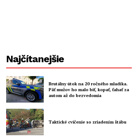
Najčítanejšie
Brutálny útok na 20 ročného mladíka.
Päť mužov ho malo biť, kopať, ťahať za
autom až do bezvedomia
Taktické cvičenie so zriadením štábu