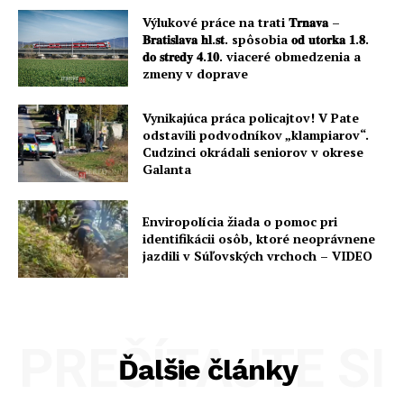
Výlukové práce na trati 𝐓𝐫𝐧𝐚𝐯𝐚 –
𝐁𝐫𝐚𝐭𝐢𝐬𝐥𝐚𝐯𝐚 𝐡𝐥.𝐬𝐭. spôsobia 𝐨𝐝 𝐮𝐭𝐨𝐫𝐤𝐚 𝟏.𝟖.
𝐝𝐨 𝐬𝐭𝐫𝐞𝐝𝐲 𝟒.𝟏𝟎. viaceré obmedzenia a
zmeny v doprave
Vynikajúca práca policajtov! V Pate
odstavili podvodníkov „klampiarov“.
Cudzinci okrádali seniorov v okrese
Galanta
Enviropolícia žiada o pomoc pri
identifikácii osôb, ktoré neoprávnene
jazdili v Súľovských vrchoch – VIDEO
PREČÍTAJTE SI
Ďalšie články