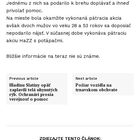
Jednému z nich sa podarilo k brehu doplávať a ihneď
privolať pomoc.
Na mieste bola okamžite vykonaná pátracia akcia
avšak dvoch mužov vo veku 28 a 53 rokov sa doposiaľ
nepodarilo nájsť. V súčasnej dobe vykonáva pátraciu
akciu HaZZ s potápačmi.
Bližšie informácie na teraz nie sú známe.
Previous article
Next article
Hladinu Slatiny opäť
Požiar vozidla na
zaplavili telá uhynutých
trnavskom obchvate
rýb. Ochranári prosia
verejnosť o pomoc
ZDIEĽAJTE TENTO ČLÁNOK: