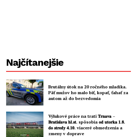
Najčítanejšie
Brutálny útok na 20 ročného mladíka.
Päť mužov ho malo biť, kopať, ťahať za
autom až do bezvedomia
Výlukové práce na trati 𝐓𝐫𝐧𝐚𝐯𝐚 –
𝐁𝐫𝐚𝐭𝐢𝐬𝐥𝐚𝐯𝐚 𝐡𝐥.𝐬𝐭. spôsobia 𝐨𝐝 𝐮𝐭𝐨𝐫𝐤𝐚 𝟏.𝟖.
𝐝𝐨 𝐬𝐭𝐫𝐞𝐝𝐲 𝟒.𝟏𝟎. viaceré obmedzenia a
zmeny v doprave