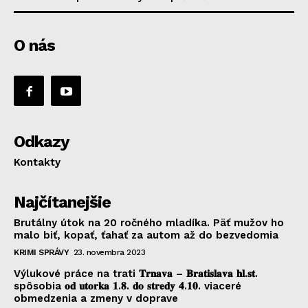
O nás
Odkazy
Kontakty
Najčítanejšie
Brutálny útok na 20 ročného mladíka. Päť mužov ho
malo biť, kopať, ťahať za autom až do bezvedomia
KRIMI SPRÁVY
23. novembra 2023
Výlukové práce na trati 𝐓𝐫𝐧𝐚𝐯𝐚 – 𝐁𝐫𝐚𝐭𝐢𝐬𝐥𝐚𝐯𝐚 𝐡𝐥.𝐬𝐭.
spôsobia 𝐨𝐝 𝐮𝐭𝐨𝐫𝐤𝐚 𝟏.𝟖. 𝐝𝐨 𝐬𝐭𝐫𝐞𝐝𝐲 𝟒.𝟏𝟎. viaceré
obmedzenia a zmeny v doprave