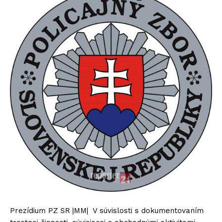
Prezídium PZ SR |MM| V súvislosti s dokumentovaním