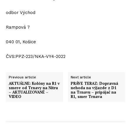
odbor Východ
Rampová 7
040 01, Košice
ČVS:PPZ-223/NKA-VY4-2022
Previous article
Next article
AKTUÁLNE: Kolóny na R1 v
PRÁVE TERAZ: Dopravná
smere od Trnavy na Nitru
nehoda na výjazde z D1
– AKTUALIZOVANÉ –
na Trnavu – pripájač na
VIDEO
R1, smer Trnava