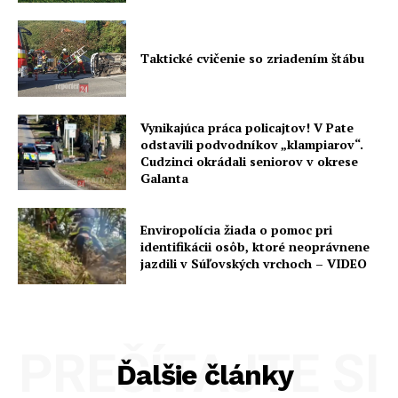
Taktické cvičenie so zriadením štábu
Vynikajúca práca policajtov! V Pate
odstavili podvodníkov „klampiarov“.
Cudzinci okrádali seniorov v okrese
Galanta
Enviropolícia žiada o pomoc pri
identifikácii osôb, ktoré neoprávnene
jazdili v Súľovských vrchoch – VIDEO
PREČÍTAJTE SI
Ďalšie články