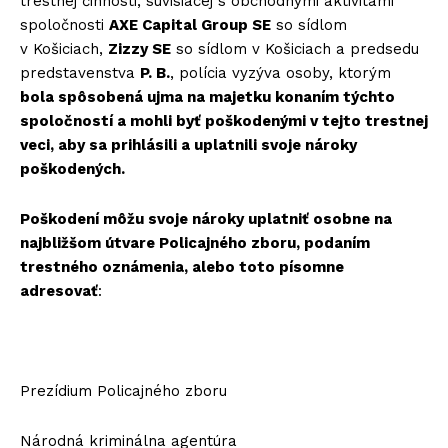
trestnej činnosti, súvisiacej s obchodnými aktivitami
spoločnosti
AXE Capital Group SE
so sídlom
v Košiciach,
Zizzy SE
so sídlom v Košiciach a predsedu
predstavenstva
P. B.
, polícia vyzýva osoby, ktorým
bola spôsobená ujma na majetku konaním týchto
spoločností a mohli byť poškodenými v tejto trestnej
veci, aby sa prihlásili a uplatnili svoje nároky
poškodených.
Poškodení môžu svoje nároky uplatniť osobne na
najbližšom útvare Policajného zboru, podaním
trestného oznámenia, alebo toto písomne
adresovať
:
Prezídium Policajného zboru
Národná kriminálna agentúra