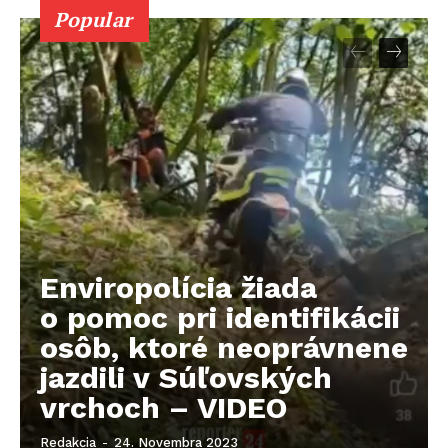
Popular
Enviropolícia žiada
o pomoc pri identifikácii
osôb, ktoré neoprávnene
jazdili v Súľovských
vrchoch – VIDEO
Redakcia
-
24. Novembra 2023