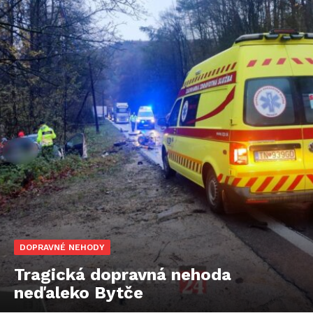
DOPRAVNÉ NEHODY
Tragická dopravná nehoda
neďaleko Bytče