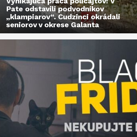
Vynikajúca práca policajtov! V
Pate odstavili podvodníkov
„klampiarov“. Cudzinci okrádali
seniorov v okrese Galanta