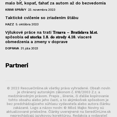
malo biť, kopať, ťahať za autom až do bezvedomia
KRIMI SPRÁVY
23. novembra 2023
Taktické cvičenie so zriadením štábu
HAZZ
5. októbra 2023
Výlukové práce na trati 𝐓𝐫𝐧𝐚𝐯𝐚 – 𝐁𝐫𝐚𝐭𝐢𝐬𝐥𝐚𝐯𝐚 𝐡𝐥.𝐬𝐭.
spôsobia 𝐨𝐝 𝐮𝐭𝐨𝐫𝐤𝐚 𝟏.𝟖. 𝐝𝐨 𝐬𝐭𝐫𝐞𝐝𝐲 𝟒.𝟏𝟎. viaceré
obmedzenia a zmeny v doprave
DOPRAVA
31. júla 2023
Partneri
© 2023 RescueOnline.sk všetky práva vyhradené. Obsah novín
je chránený autorským zákonom č. 618/2003 Z.z. a
medzinárodným právom. Prepis , šírenie, či ďalšie kopírovanie
tohto obsahu alebo jeho časti, a to akýmkoľvek spôsobom je
bez predchádzajúceho súhlasu vydavateľa alebo autora článku
zakázané. Logo a názov novín: © Miloš Majko Noviny sú
aktualizované priebežne. Články uverejnené na SeredOnLine.sk
neprechádzajú jazykovou korektúrou. Redakcia a vydavateľ