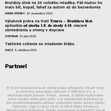
Brutálny útok na 20 ročného mladíka. Päť mužov ho
malo biť, kopať, ťahať za autom až do bezvedomia
KRIMI SPRÁVY
23. novembra 2023
Výlukové práce na trati 𝐓𝐫𝐧𝐚𝐯𝐚 – 𝐁𝐫𝐚𝐭𝐢𝐬𝐥𝐚𝐯𝐚 𝐡𝐥.𝐬𝐭.
spôsobia 𝐨𝐝 𝐮𝐭𝐨𝐫𝐤𝐚 𝟏.𝟖. 𝐝𝐨 𝐬𝐭𝐫𝐞𝐝𝐲 𝟒.𝟏𝟎. viaceré
obmedzenia a zmeny v doprave
DOPRAVA
31. júla 2023
Taktické cvičenie so zriadením štábu
HAZZ
5. októbra 2023
Partneri
© 2023 RescueOnline.sk všetky práva vyhradené. Obsah novín
je chránený autorským zákonom č. 618/2003 Z.z. a
medzinárodným právom. Prepis , šírenie, či ďalšie kopírovanie
tohto obsahu alebo jeho časti, a to akýmkoľvek spôsobom je
bez predchádzajúceho súhlasu vydavateľa alebo autora článku
zakázané. Logo a názov novín: © Miloš Majko Noviny sú
aktualizované priebežne. Články uverejnené na SeredOnLine.sk