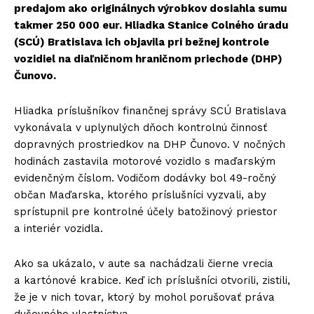
predajom ako originálnych výrobkov dosiahla sumu
takmer 250 000 eur. Hliadka Stanice Colného úradu
(SCÚ) Bratislava ich objavila pri bežnej kontrole
vozidiel na diaľničnom hraničnom priechode (DHP)
Čunovo.
Hliadka príslušníkov finančnej správy SCÚ Bratislava
vykonávala v uplynulých dňoch kontrolnú činnosť
dopravných prostriedkov na DHP Čunovo. V nočných
hodinách zastavila motorové vozidlo s maďarským
evidenčným číslom. Vodičom dodávky bol 49-ročný
občan Maďarska, ktorého príslušníci vyzvali, aby
sprístupnil pre kontrolné účely batožinový priestor
a interiér vozidla.
Ako sa ukázalo, v aute sa nachádzali čierne vrecia
a kartónové krabice. Keď ich príslušníci otvorili, zistili,
že je v nich tovar, ktorý by mohol porušovať práva
duševného vlastníctva.