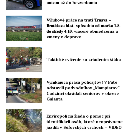
autom až do bezvedomia
Výlukové práce na trati 𝐓𝐫𝐧𝐚𝐯𝐚 –
𝐁𝐫𝐚𝐭𝐢𝐬𝐥𝐚𝐯𝐚 𝐡𝐥.𝐬𝐭. spôsobia 𝐨𝐝 𝐮𝐭𝐨𝐫𝐤𝐚 𝟏.𝟖.
𝐝𝐨 𝐬𝐭𝐫𝐞𝐝𝐲 𝟒.𝟏𝟎. viaceré obmedzenia a
zmeny v doprave
Taktické cvičenie so zriadením štábu
Vynikajúca práca policajtov! V Pate
odstavili podvodníkov „klampiarov“.
Cudzinci okrádali seniorov v okrese
Galanta
Enviropolícia žiada o pomoc pri
identifikácii osôb, ktoré neoprávnene
jazdili v Súľovských vrchoch – VIDEO