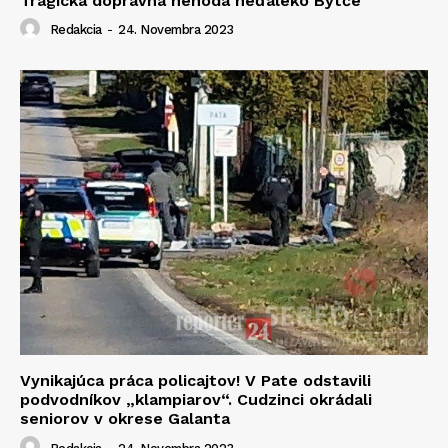
Tragická dopravná nehoda neďaleko Bytče
Redakcia
-
24. Novembra 2023
Vynikajúca práca policajtov! V Pate odstavili
podvodníkov „klampiarov“. Cudzinci okrádali
seniorov v okrese Galanta