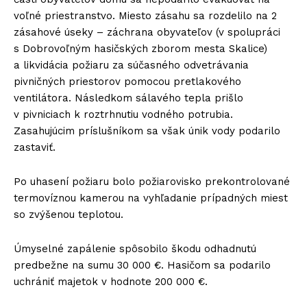
voľné priestranstvo. Miesto zásahu sa rozdelilo na 2
zásahové úseky – záchrana obyvateľov (v spolupráci
s Dobrovoľným hasičských zborom mesta Skalice)
a likvidácia požiaru za súčasného odvetrávania
pivničných priestorov pomocou pretlakového
ventilátora. Následkom sálavého tepla prišlo
v pivniciach k roztrhnutiu vodného potrubia.
Zasahujúcim príslušníkom sa však únik vody podarilo
zastaviť.
Po uhasení požiaru bolo požiarovisko prekontrolované
termovíznou kamerou na vyhľadanie prípadných miest
so zvýšenou teplotou.
Úmyselné zapálenie spôsobilo škodu odhadnutú
predbežne na sumu 30 000 €. Hasičom sa podarilo
uchrániť majetok v hodnote 200 000 €.