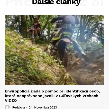
PREČÍTAJTE SI
Ďalšie články
Enviropolícia žiada o pomoc pri identifikácii osôb,
ktoré neoprávnene jazdili v Súľovských vrchoch –
VIDEO
Redakcia
-
24. Novembra 2023