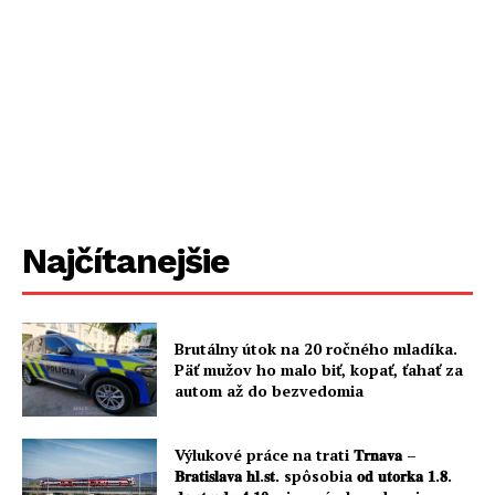
Najčítanejšie
Brutálny útok na 20 ročného mladíka.
Päť mužov ho malo biť, kopať, ťahať za
autom až do bezvedomia
Výlukové práce na trati 𝐓𝐫𝐧𝐚𝐯𝐚 –
𝐁𝐫𝐚𝐭𝐢𝐬𝐥𝐚𝐯𝐚 𝐡𝐥.𝐬𝐭. spôsobia 𝐨𝐝 𝐮𝐭𝐨𝐫𝐤𝐚 𝟏.𝟖.