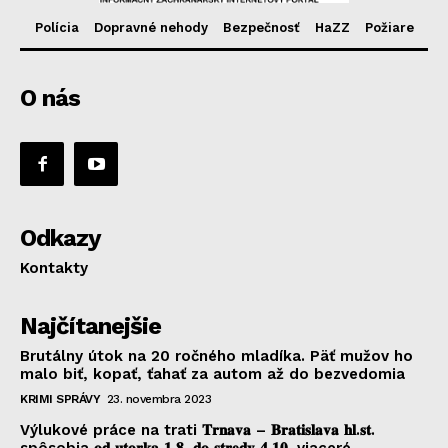
Polícia
Dopravné nehody
Bezpečnosť
HaZZ
Požiare
O nás
Odkazy
Kontakty
Najčítanejšie
Brutálny útok na 20 ročného mladíka. Päť mužov ho
malo biť, kopať, ťahať za autom až do bezvedomia
KRIMI SPRÁVY
23. novembra 2023
Výlukové práce na trati 𝐓𝐫𝐧𝐚𝐯𝐚 – 𝐁𝐫𝐚𝐭𝐢𝐬𝐥𝐚𝐯𝐚 𝐡𝐥.𝐬𝐭.
spôsobia 𝐨𝐝 𝐮𝐭𝐨𝐫𝐤𝐚 𝟏.𝟖. 𝐝𝐨 𝐬𝐭𝐫𝐞𝐝𝐲 𝟒.𝟏𝟎. viaceré