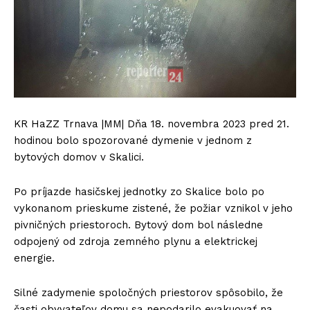
KR HaZZ Trnava |MM| Dňa 18. novembra 2023 pred 21.
hodinou bolo spozorované dymenie v jednom z
bytových domov v Skalici.
Po príjazde hasičskej jednotky zo Skalice bolo po
vykonanom prieskume zistené, že požiar vznikol v jeho
pivničných priestoroch. Bytový dom bol následne
odpojený od zdroja zemného plynu a elektrickej
energie.
Silné zadymenie spoločných priestorov spôsobilo, že
časti obyvateľov domu sa nepodarilo evakuovať na