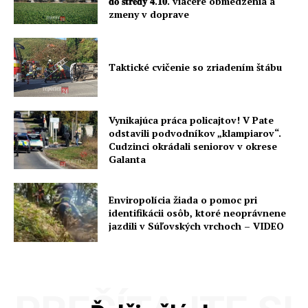
𝐝𝐨 𝐬𝐭𝐫𝐞𝐝𝐲 𝟒.𝟏𝟎. viaceré obmedzenia a
zmeny v doprave
Taktické cvičenie so zriadením štábu
Vynikajúca práca policajtov! V Pate
odstavili podvodníkov „klampiarov“.
Cudzinci okrádali seniorov v okrese
Galanta
Enviropolícia žiada o pomoc pri
identifikácii osôb, ktoré neoprávnene
jazdili v Súľovských vrchoch – VIDEO