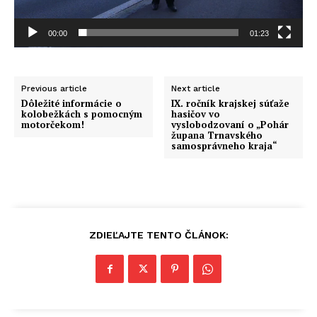
e
h
00:00
01:23
r
á
v
Previous article
Next article
a
Dôležité informácie o
IX. ročník krajskej súťaže
č
kolobežkách s pomocným
hasičov vo
motorčekom!
vyslobodzovaní o „Pohár
župana Trnavského
samosprávneho kraja“
ZDIEĽAJTE TENTO ČLÁNOK: