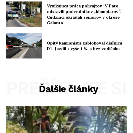
Vynikajúca práca policajtov! V Pate
odstavili podvodníkov „klampiarov“.
Cudzinci okrádali seniorov v okrese
Galanta
Opitý kamionista zablokoval diaľnicu
D1. Jazdil s vyše 1 ‰ a bez vodičáku
PREČÍTAJTE SI
Ďalšie články