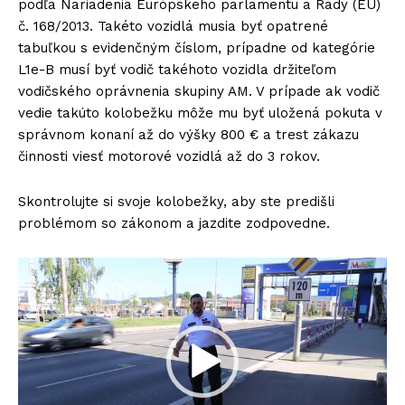
podľa Nariadenia Európskeho parlamentu a Rady (EÚ)
č. 168/2013. Takéto vozidlá musia byť opatrené
tabuľkou s evidenčným číslom, prípadne od kategórie
L1e-B musí byť vodič takéhoto vozidla držiteľom
vodičského oprávnenia skupiny AM. V prípade ak vodič
vedie takúto kolobežku môže mu byť uložená pokuta v
správnom konaní až do výšky 800 € a trest zákazu
činnosti viesť motorové vozidlá až do 3 rokov.
Skontrolujte si svoje kolobežky, aby ste predišli
problémom so zákonom a jazdite zodpovedne.
V
i
d
e
o
p
r