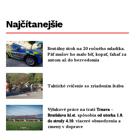
Najčítanejšie
Brutálny útok na 20 ročného mladíka.
Päť mužov ho malo biť, kopať, ťahať za
autom až do bezvedomia
Taktické cvičenie so zriadením štábu
Výlukové práce na trati 𝐓𝐫𝐧𝐚𝐯𝐚 –
𝐁𝐫𝐚𝐭𝐢𝐬𝐥𝐚𝐯𝐚 𝐡𝐥.𝐬𝐭. spôsobia 𝐨𝐝 𝐮𝐭𝐨𝐫𝐤𝐚 𝟏.𝟖.
𝐝𝐨 𝐬𝐭𝐫𝐞𝐝𝐲 𝟒.𝟏𝟎. viaceré obmedzenia a
zmeny v doprave