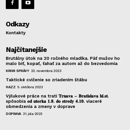
Odkazy
Kontakty
Najčítanejšie
Brutálny útok na 20 ročného mladíka. Päť mužov ho
malo biť, kopať, ťahať za autom až do bezvedomia
KRIMI SPRÁVY
23. novembra 2023
Taktické cvičenie so zriadením štábu
HAZZ
5. októbra 2023
Výlukové práce na trati 𝐓𝐫𝐧𝐚𝐯𝐚 – 𝐁𝐫𝐚𝐭𝐢𝐬𝐥𝐚𝐯𝐚 𝐡𝐥.𝐬𝐭.
spôsobia 𝐨𝐝 𝐮𝐭𝐨𝐫𝐤𝐚 𝟏.𝟖. 𝐝𝐨 𝐬𝐭𝐫𝐞𝐝𝐲 𝟒.𝟏𝟎. viaceré
obmedzenia a zmeny v doprave
DOPRAVA
31. júla 2023