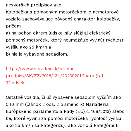
neskorších predpisov ako:
Kolobežka s pomocným motorčekom je nemotorové
vozidlo zachovávajúce pôvodný charakter kolobežky,
pričom
a) na pohon okrem ľudskej sily slúži aj elektrický
pomocný motorček, ktorý neumožňuje vyvinúť rýchlosť
vyššiu ako 25 km/h a
b) nie je vybavené sedadlom.
https://www.slov-lex.sk/pravne-
predpisy/SK/ZZ/2018/134/20230201#paragraf-
32.odsek-1
Ostatné vozidlá, či už vybavené sedadlom vyšším ako
540 mm (článok 2 ods. 2 písmeno k) Nariadenia
Európskeho parlamentu a Rady (EÚ) č. 168/2013) alebo
tie, ktoré vyvinú za pomoci motorčeka rýchlosť vyššiu
ako 25 km/h sa kategorizujú ako vozidlá kategórie L