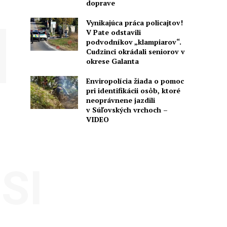
doprave
Vynikajúca práca policajtov!
V Pate odstavili
podvodníkov „klampiarov“.
Cudzinci okrádali seniorov v
okrese Galanta
Enviropolícia žiada o pomoc
pri identifikácii osôb, ktoré
neoprávnene jazdili
v Súľovských vrchoch –
VIDEO
SI