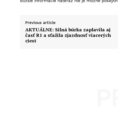
Bližšie informácie nateraz nie je možné poskytn
Previous article
AKTUÁLNE: Silná búrka zaplavila aj
časť R1 a sťažila zjazdnosť viacerých
ciest
P