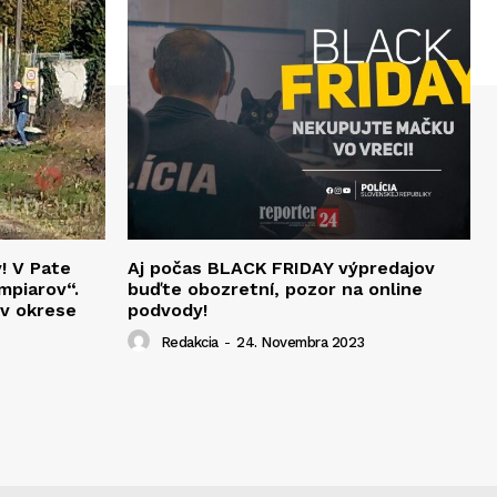
v! V Pate
Aj počas BLACK FRIDAY výpredajov
mpiarov“.
buďte obozretní, pozor na online
 v okrese
podvody!
Redakcia
-
24. Novembra 2023