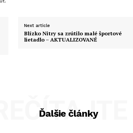
úť.
Next article
Blízko Nitry sa zrútilo malé športové
lietadlo – AKTUALIZOVANÉ
REČÍTAJTE 
Ďalšie články