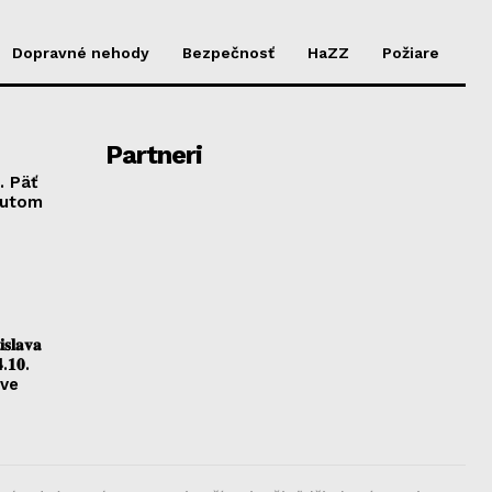
Dopravné nehody
Bezpečnosť
HaZZ
Požiare
Partneri
. Päť
autom
𝐥𝐚𝐯𝐚
.𝟏𝟎.
ave