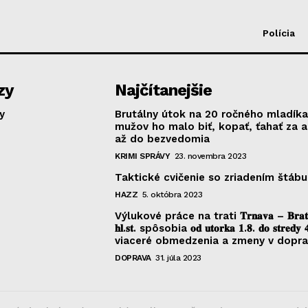
Polícia
zy
Najčítanejšie
y
Brutálny útok na 20 ročného mladíka
mužov ho malo biť, kopať, ťahať za 
až do bezvedomia
KRIMI SPRÁVY
23. novembra 2023
Taktické cvičenie so zriadením štábu
HAZZ
5. októbra 2023
Výlukové práce na trati 𝐓𝐫𝐧𝐚𝐯𝐚 – 𝐁𝐫𝐚𝐭𝐢𝐬
𝐡𝐥.𝐬𝐭. spôsobia 𝐨𝐝 𝐮𝐭𝐨𝐫𝐤𝐚 𝟏.𝟖. 𝐝𝐨 𝐬𝐭𝐫𝐞𝐝𝐲 
viaceré obmedzenia a zmeny v dopr
DOPRAVA
31. júla 2023