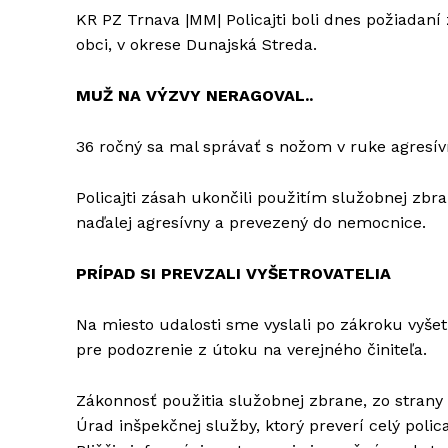
KR PZ Trnava |MM| Policajti boli dnes požiadaní
obci, v okrese Dunajská Streda.
MUŽ NA VÝZVY NERAGOVAL..
36 ročný sa mal správať s nožom v ruke agresív
Policajti zásah ukončili použitím služobnej zbr
naďalej agresívny a prevezený do nemocnice.
PRÍPAD SI PREVZALI VYŠETROVATELIA
Na miesto udalosti sme vyslali po zákroku vyše
pre podozrenie z útoku na verejného činiteľa.
Zákonnosť použitia služobnej zbrane, zo strany 
Úrad inšpekčnej služby, ktorý preverí celý polic