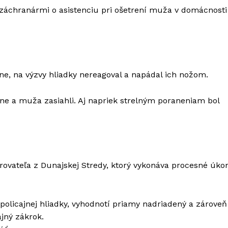
 záchranármi o asistenciu pri ošetrení muža v domácnosti
ne, na výzvy hliadky nereagoval a napádal ich nožom.
ane a muža zasiahli. Aj napriek strelným poraneniam bol
trovateľa z Dunajskej Stredy, ktorý vykonáva procesné úko
policajnej hliadky, vyhodnotí priamy nadriadený a zároveň
ajný zákrok.