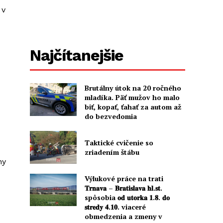
 v
Najčítanejšie
Brutálny útok na 20 ročného
mladíka. Päť mužov ho malo
biť, kopať, ťahať za autom až
do bezvedomia
Taktické cvičenie so
zriadením štábu
ny
Výlukové práce na trati
𝐓𝐫𝐧𝐚𝐯𝐚 – 𝐁𝐫𝐚𝐭𝐢𝐬𝐥𝐚𝐯𝐚 𝐡𝐥.𝐬𝐭.
spôsobia 𝐨𝐝 𝐮𝐭𝐨𝐫𝐤𝐚 𝟏.𝟖. 𝐝𝐨
𝐬𝐭𝐫𝐞𝐝𝐲 𝟒.𝟏𝟎. viaceré
obmedzenia a zmeny v