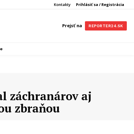
Kontakty
Prihlásiť sa / Registrácia
Prejsť na
REPORTER24.SK
re
l záchranárov aj
nou zbraňou