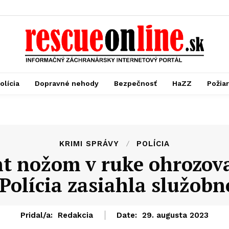
olícia
Dopravné nehody
Bezpečnosť
HaZZ
Požia
KRIMI SPRÁVY
POLÍCIA
nt nožom v ruke ohrozova
. Polícia zasiahla služob
Pridal/a:
Redakcia
Date:
29. augusta 2023