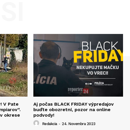
SI
v! V Pate
Aj počas BLACK FRIDAY výpredajov
mpiarov“.
buďte obozretní, pozor na online
 v okrese
podvody!
Redakcia
-
24. Novembra 2023