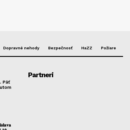
Dopravné nehody
Bezpečnosť
HaZZ
Požiare
Partneri
. Päť
autom
𝐥𝐚𝐯𝐚