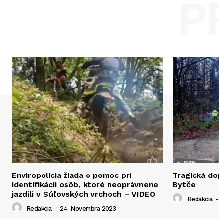
P
Enviropolícia žiada o pomoc pri
Tragická d
identifikácii osôb, ktoré neoprávnene
Bytče
jazdili v Súľovských vrchoch – VIDEO
Redakcia
-
Redakcia
-
24. Novembra 2023