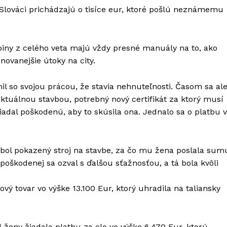
o Slováci prichádzajú o tisíce eur, ktoré pošlú neznámemu
piny z celého veta majú vždy presné manuály na to, ako
novanejšie útoky na city.
 so svojou prácou, že stavia nehnuteľnosti. Časom sa al
ktuálnou stavbou, potrebný nový certifikát za ktorý musí
iadal poškodenú, aby to skúsila ona. Jednalo sa o platbu 
 bol pokazený stroj na stavbe, za čo mu žena poslala sum
poškodenej sa ozval s ďalšou sťažnosťou, a tá bola kvôli
vý tovar vo výške 13.100 Eur, ktorý uhradila na taliansky
 ženy žiadala platbu za clo vo výške 6.470 Eur, ktorú