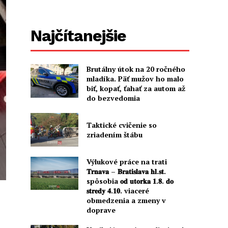
Najčítanejšie
Brutálny útok na 20 ročného
mladíka. Päť mužov ho malo
biť, kopať, ťahať za autom až
do bezvedomia
Taktické cvičenie so
zriadením štábu
Výlukové práce na trati
𝐓𝐫𝐧𝐚𝐯𝐚 – 𝐁𝐫𝐚𝐭𝐢𝐬𝐥𝐚𝐯𝐚 𝐡𝐥.𝐬𝐭.
spôsobia 𝐨𝐝 𝐮𝐭𝐨𝐫𝐤𝐚 𝟏.𝟖. 𝐝𝐨
𝐬𝐭𝐫𝐞𝐝𝐲 𝟒.𝟏𝟎. viaceré
obmedzenia a zmeny v
doprave