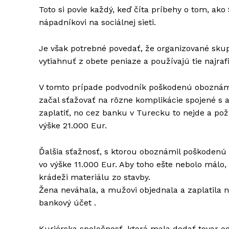
Toto si povie každý, keď číta príbehy o tom, ak
nápadníkovi na sociálnej sieti.
Je však potrebné povedať, že organizované sku
vytiahnuť z obete peniaze a používajú tie najrafi
V tomto prípade podvodník poškodenú oboznámil
začal sťažovať na rôzne komplikácie spojené s a
zaplatiť, no cez banku v Turecku to nejde a pož
výške 21.000 Eur.
Ďalšia sťažnosť, s ktorou oboznámil poškodenú
vo výške 11.000 Eur. Aby toho ešte nebolo málo, 
krádeži materiálu zo stavby.
Žena neváhala, a mužovi objednala a zaplatila no
bankový účet .
Kuriérska spoločnosť, ktorá mala dodať tovar od