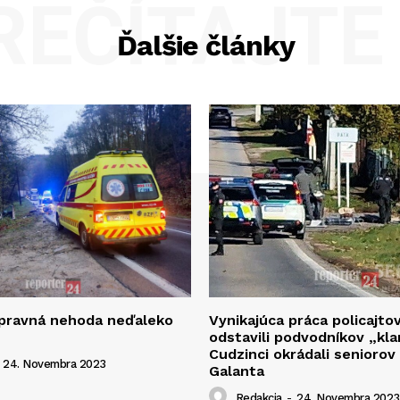
REČÍTAJTE 
Ďalšie články
opravná nehoda neďaleko
Vynikajúca práca policajto
odstavili podvodníkov „kla
Cudzinci okrádali seniorov
24. Novembra 2023
Galanta
Redakcia
-
24. Novembra 2023