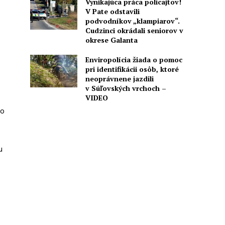
Vynikajúca práca policajtov!
V Pate odstavili
podvodníkov „klampiarov“.
Cudzinci okrádali seniorov v
okrese Galanta
Enviropolícia žiada o pomoc
pri identifikácii osôb, ktoré
neoprávnene jazdili
e
v Súľovských vrchoch –
VIDEO
vo
u