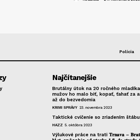
Polícia
zy
Najčítanejšie
y
Brutálny útok na 20 ročného mladíka
mužov ho malo biť, kopať, ťahať za 
až do bezvedomia
KRIMI SPRÁVY
23. novembra 2023
Taktické cvičenie so zriadením štábu
HAZZ
5. októbra 2023
Výlukové práce na trati 𝐓𝐫𝐧𝐚𝐯𝐚 – 𝐁𝐫𝐚𝐭𝐢𝐬