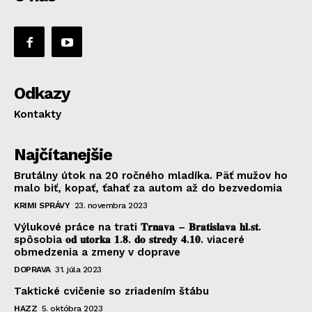
Odkazy
Kontakty
Najčítanejšie
Brutálny útok na 20 ročného mladíka. Päť mužov ho
malo biť, kopať, ťahať za autom až do bezvedomia
KRIMI SPRÁVY
23. novembra 2023
Výlukové práce na trati 𝐓𝐫𝐧𝐚𝐯𝐚 – 𝐁𝐫𝐚𝐭𝐢𝐬𝐥𝐚𝐯𝐚 𝐡𝐥.𝐬𝐭.
spôsobia 𝐨𝐝 𝐮𝐭𝐨𝐫𝐤𝐚 𝟏.𝟖. 𝐝𝐨 𝐬𝐭𝐫𝐞𝐝𝐲 𝟒.𝟏𝟎. viaceré
obmedzenia a zmeny v doprave
DOPRAVA
31. júla 2023
Taktické cvičenie so zriadením štábu
HAZZ
5. októbra 2023