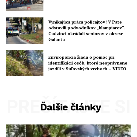
Vynikajúca práca policajtov! V Pate
odstavili podvodníkov „klampiarov“.
Cudzinci okrádali seniorov v okrese
Galanta
Enviropolícia žiada o pomoc pri
identifikácii osôb, ktoré neoprávnene
jazdili v Súľovských vrchoch – VIDEO
PREČÍTAJTE SI
Ďalšie články