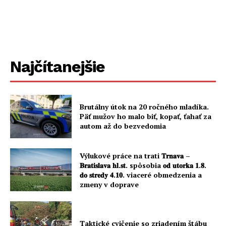
Najčítanejšie
Brutálny útok na 20 ročného mladíka.
Päť mužov ho malo biť, kopať, ťahať za
autom až do bezvedomia
Výlukové práce na trati 𝐓𝐫𝐧𝐚𝐯𝐚 –
𝐁𝐫𝐚𝐭𝐢𝐬𝐥𝐚𝐯𝐚 𝐡𝐥.𝐬𝐭. spôsobia 𝐨𝐝 𝐮𝐭𝐨𝐫𝐤𝐚 𝟏.𝟖.
𝐝𝐨 𝐬𝐭𝐫𝐞𝐝𝐲 𝟒.𝟏𝟎. viaceré obmedzenia a
zmeny v doprave
Taktické cvičenie so zriadením štábu