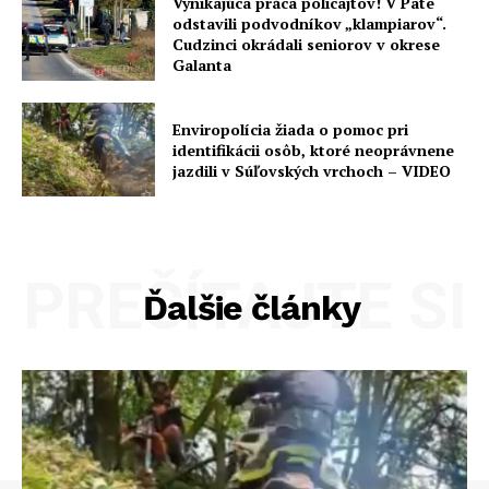
Vynikajúca práca policajtov! V Pate
odstavili podvodníkov „klampiarov“.
Cudzinci okrádali seniorov v okrese
Galanta
Enviropolícia žiada o pomoc pri
identifikácii osôb, ktoré neoprávnene
jazdili v Súľovských vrchoch – VIDEO
PREČÍTAJTE SI
Ďalšie články