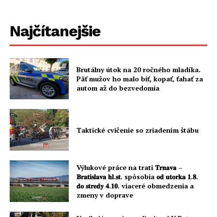
Najčítanejšie
Brutálny útok na 20 ročného mladíka.
Päť mužov ho malo biť, kopať, ťahať za
autom až do bezvedomia
Taktické cvičenie so zriadením štábu
Výlukové práce na trati 𝐓𝐫𝐧𝐚𝐯𝐚 –
𝐁𝐫𝐚𝐭𝐢𝐬𝐥𝐚𝐯𝐚 𝐡𝐥.𝐬𝐭. spôsobia 𝐨𝐝 𝐮𝐭𝐨𝐫𝐤𝐚 𝟏.𝟖.
𝐝𝐨 𝐬𝐭𝐫𝐞𝐝𝐲 𝟒.𝟏𝟎. viaceré obmedzenia a
zmeny v doprave