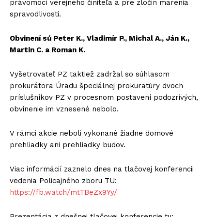
právomocí verejného činiteľa a pre zločin marenia
spravodlivosti.
Obvinení sú Peter K., Vladimír P., Michal A., Ján K.,
Martin C. a Roman K.
Vyšetrovateľ PZ taktiež zadržal so súhlasom
prokurátora Úradu špeciálnej prokuratúry dvoch
príslušníkov PZ v procesnom postavení podozrivých,
obvinenie im vznesené nebolo.
V rámci akcie neboli vykonané žiadne domové
prehliadky ani prehliadky budov.
Viac informácií zaznelo dnes na tlačovej konferencii
vedenia Policajného zboru TU:
https://fb.watch/mtTBeZx9Yy/
Prezentácia z dnešnej tlačovej konferencie tu: