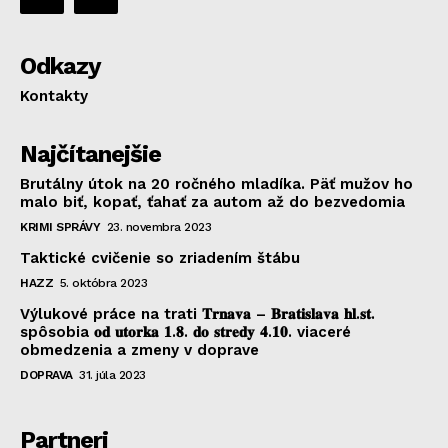
Odkazy
Kontakty
Najčítanejšie
Brutálny útok na 20 ročného mladíka. Päť mužov ho
malo biť, kopať, ťahať za autom až do bezvedomia
KRIMI SPRÁVY
23. novembra 2023
Taktické cvičenie so zriadením štábu
HAZZ
5. októbra 2023
Výlukové práce na trati 𝐓𝐫𝐧𝐚𝐯𝐚 – 𝐁𝐫𝐚𝐭𝐢𝐬𝐥𝐚𝐯𝐚 𝐡𝐥.𝐬𝐭.
spôsobia 𝐨𝐝 𝐮𝐭𝐨𝐫𝐤𝐚 𝟏.𝟖. 𝐝𝐨 𝐬𝐭𝐫𝐞𝐝𝐲 𝟒.𝟏𝟎. viaceré
obmedzenia a zmeny v doprave
DOPRAVA
31. júla 2023
Partneri