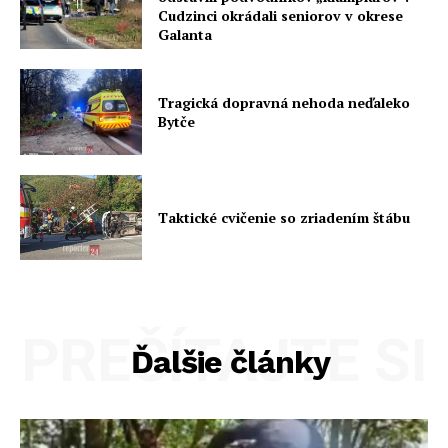
Cudzinci okrádali seniorov v okrese
Galanta
Tragická dopravná nehoda neďaleko
Bytče
Taktické cvičenie so zriadením štábu
PREČÍTAJTE SI
Ďalšie články