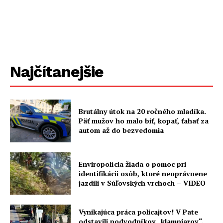
Najčítanejšie
Brutálny útok na 20 ročného mladíka.
Päť mužov ho malo biť, kopať, ťahať za
autom až do bezvedomia
Enviropolícia žiada o pomoc pri
identifikácii osôb, ktoré neoprávnene
jazdili v Súľovských vrchoch – VIDEO
Vynikajúca práca policajtov! V Pate
odstavili podvodníkov „klampiarov“.