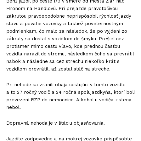
Benz jazdil po ceste I/9 v smere od mesta Žiar nad
Hronom na Handlovú. Pri prejazde pravotočivou
zákrutou pravdepodobne neprispôsobil rýchlosť jazdy
stavu a povahe vozovky a taktiež poveternostným
podmienkam, čo malo za následok, že po vyjdení zo
zákruty sa dostal s vozidlom do šmyku. Prešiel cez
protismer mimo cestu vľavo, kde prednou časťou
vozidla narazil do stromu, následkom čoho sa prevrátil
nabok a následne sa cez strechu niekoľko krát s
vozidlom prevrátil, až zostal stáť na streche.
Pri nehode sa zranili obaja cestujúci v tomto vozidle
a to 27 ročný vodič a 24 ročná spolujazdkyňa, ktorí boli
prevezení RZP do nemocnice. Alkohol u vodiča zistený
nebol.
Dopravná nehoda je v štádiu objasňovania.
Jazdite zodpovedne a na mokrej vozovke prispôsobte