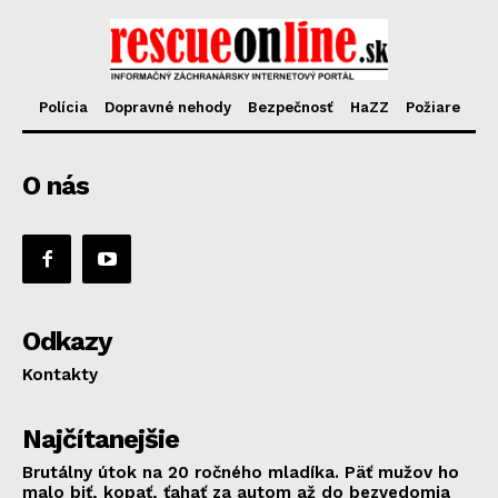
Polícia
Dopravné nehody
Bezpečnosť
HaZZ
Požiare
O nás
Odkazy
Kontakty
Najčítanejšie
Brutálny útok na 20 ročného mladíka. Päť mužov ho
malo biť, kopať, ťahať za autom až do bezvedomia