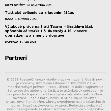
KRIMI SPRÁVY
23. novembra 2023
Taktické cvičenie so zriadením štábu
HAZZ
5. októbra 2023
Výlukové práce na trati 𝐓𝐫𝐧𝐚𝐯𝐚 – 𝐁𝐫𝐚𝐭𝐢𝐬𝐥𝐚𝐯𝐚 𝐡𝐥.𝐬𝐭.
spôsobia 𝐨𝐝 𝐮𝐭𝐨𝐫𝐤𝐚 𝟏.𝟖. 𝐝𝐨 𝐬𝐭𝐫𝐞𝐝𝐲 𝟒.𝟏𝟎. viaceré
obmedzenia a zmeny v doprave
DOPRAVA
31. júla 2023
Partneri
© 2023 RescueOnline.sk všetky práva vyhradené. Obsah novín
je chránený autorským zákonom č. 618/2003 Z.z. a
medzinárodným právom. Prepis , šírenie, či ďalšie kopírovanie
tohto obsahu alebo jeho časti, a to akýmkoľvek spôsobom je
bez predchádzajúceho súhlasu vydavateľa alebo autora článku
zakázané. Logo a názov novín: © Miloš Majko Noviny sú
aktualizované priebežne. Články uverejnené na SeredOnLine.sk
neprechádzajú jazykovou korektúrou. Redakcia a vydavateľ
novín nezodpovedá za obsah autorov jednotlivých príspevkov.