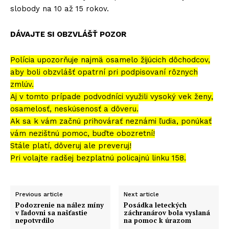
slobody na 10 až 15 rokov.
DÁVAJTE SI OBZVLÁŠŤ POZOR
Polícia upozorňuje najmä osamelo žijúcich dôchodcov,
aby boli obzvlášť opatrní pri podpisovaní rôznych
zmlúv.
Aj v tomto prípade podvodníci využili vysoký vek ženy,
osamelosť, neskúsenosť a dôveru.
Ak sa k vám začnú prihovárať neznámi ľudia, ponúkať
vám nezištnú pomoc, buďte obozretní!
Stále platí, dôveruj ale preveruj!
Pri volajte radšej bezplatnú policajnú linku 158.
Previous article
Next article
Podozrenie na nález míny
Posádka leteckých
v ľadovni sa našťastie
záchranárov bola vyslaná
nepotvrdilo
na pomoc k úrazom