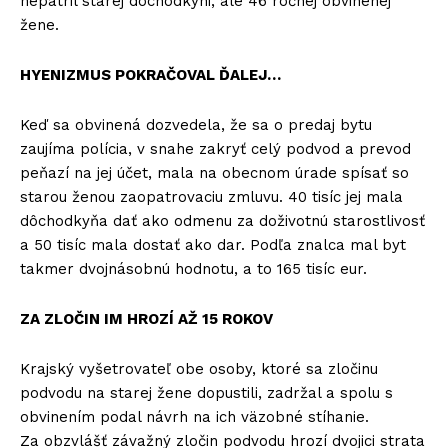
nepatril starej dôchodkyni, ale 46 ročnej obvinenej
žene.
HYENIZMUS POKRAČOVAL ĎALEJ…
Keď sa obvinená dozvedela, že sa o predaj bytu
zaujíma polícia, v snahe zakryť celý podvod a prevod
peňazí na jej účet, mala na obecnom úrade spísať so
starou ženou zaopatrovaciu zmluvu. 40 tisíc jej mala
dôchodkyňa dať ako odmenu za doživotnú starostlivosť
a 50 tisíc mala dostať ako dar. Podľa znalca mal byt
takmer dvojnásobnú hodnotu, a to 165 tisíc eur.
ZA ZLOČIN IM HROZÍ AŽ 15 ROKOV
Krajský vyšetrovateľ obe osoby, ktoré sa zločinu
podvodu na starej žene dopustili, zadržal a spolu s
obvinením podal návrh na ich väzobné stíhanie.
Za obzvlášť závažný zločin podvodu hrozí dvojici strata