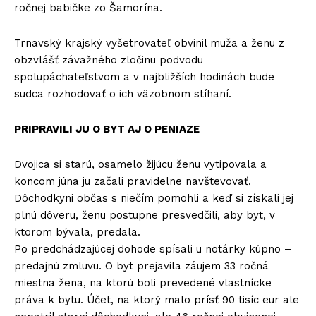
ročnej babičke zo Šamorína.
Trnavský krajský vyšetrovateľ obvinil muža a ženu z
obzvlášť závažného zločinu podvodu
spolupáchateľstvom a v najbližších hodinách bude
sudca rozhodovať o ich väzobnom stíhaní.
PRIPRAVILI JU O BYT AJ O PENIAZE
Dvojica si starú, osamelo žijúcu ženu vytipovala a
koncom júna ju začali pravidelne navštevovať.
Dôchodkyni občas s niečím pomohli a keď si získali jej
plnú dôveru, ženu postupne presvedčili, aby byt, v
ktorom bývala, predala.
Po predchádzajúcej dohode spísali u notárky kúpno –
predajnú zmluvu. O byt prejavila záujem 33 ročná
miestna žena, na ktorú boli prevedené vlastnícke
práva k bytu. Účet, na ktorý malo prísť 90 tisíc eur ale