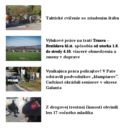
Taktické cvičenie so zriadením štábu
Výlukové práce na trati 𝐓𝐫𝐧𝐚𝐯𝐚 –
𝐁𝐫𝐚𝐭𝐢𝐬𝐥𝐚𝐯𝐚 𝐡𝐥.𝐬𝐭. spôsobia 𝐨𝐝 𝐮𝐭𝐨𝐫𝐤𝐚 𝟏.𝟖.
𝐝𝐨 𝐬𝐭𝐫𝐞𝐝𝐲 𝟒.𝟏𝟎. viaceré obmedzenia a
zmeny v doprave
Vynikajúca práca policajtov! V Pate
odstavili podvodníkov „klampiarov“.
Cudzinci okrádali seniorov v okrese
Galanta
Z drogovej trestnej činnosti obvinili
len 17-ročného mladíka