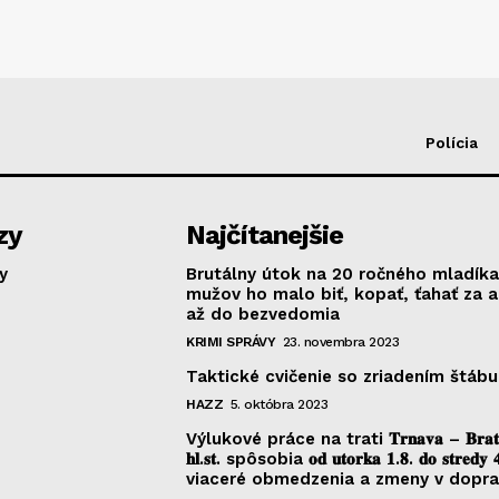
Polícia
zy
Najčítanejšie
y
Brutálny útok na 20 ročného mladíka
mužov ho malo biť, kopať, ťahať za 
až do bezvedomia
KRIMI SPRÁVY
23. novembra 2023
Taktické cvičenie so zriadením štábu
HAZZ
5. októbra 2023
Výlukové práce na trati 𝐓𝐫𝐧𝐚𝐯𝐚 – 𝐁𝐫𝐚𝐭𝐢𝐬
𝐡𝐥.𝐬𝐭. spôsobia 𝐨𝐝 𝐮𝐭𝐨𝐫𝐤𝐚 𝟏.𝟖. 𝐝𝐨 𝐬𝐭𝐫𝐞𝐝𝐲 
viaceré obmedzenia a zmeny v dopr