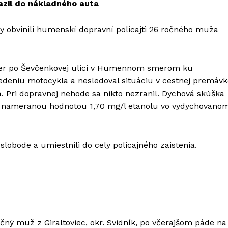
razil do nákladného auta
y obvinili humenskí dopravní policajti 26 ročného muža
úter po Ševčenkovej ulici v Humennom smerom ku
deniu motocykla a nesledoval situáciu v cestnej premávk
. Pri dopravnej nehode sa nikto nezranil. Dychová skúška
a s nameranou hodnotou 1,70 mg/l etanolu vo vydychovano
slobode a umiestnili do cely policajného zaistenia.
očný muž z Giraltoviec, okr. Svidník, po včerajšom páde na