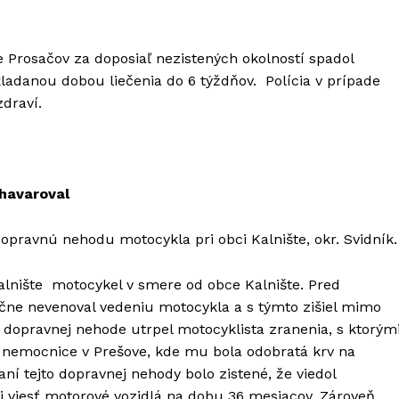
 Prosačov za doposiaľ nezistených okolností spadol
ladanou dobou liečenia do 6 týždňov. Polícia v prípade
zdraví.
 havaroval
 dopravnú nehodu motocykla pri obci Kalnište, okr. Svidník.
alnište motocykel v smere od obce Kalnište. Pred
očne nevenoval vedeniu motocykla a s týmto zišiel mimo
i dopravnej nehode utrpel motocyklista zranenia, s ktorým
 nemocnice v Prešove, kde mu bola odobratá krv na
vaní tejto dopravnej nehody bolo zistené, že viedol
i viesť motorové vozidlá na dobu 36 mesiacov. Zároveň