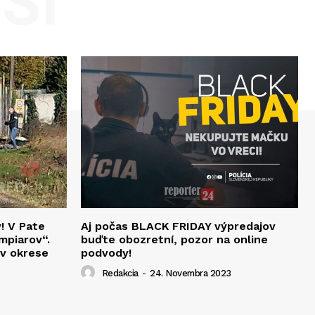
SI
v! V Pate
Aj počas BLACK FRIDAY výpredajov
mpiarov“.
buďte obozretní, pozor na online
 v okrese
podvody!
Redakcia
-
24. Novembra 2023