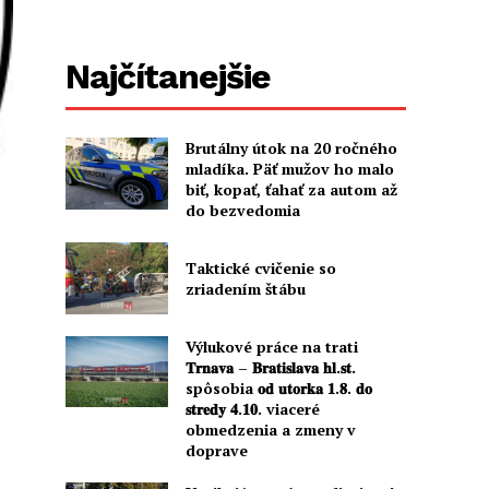
Najčítanejšie
Brutálny útok na 20 ročného
mladíka. Päť mužov ho malo
biť, kopať, ťahať za autom až
do bezvedomia
Taktické cvičenie so
zriadením štábu
Výlukové práce na trati
𝐓𝐫𝐧𝐚𝐯𝐚 – 𝐁𝐫𝐚𝐭𝐢𝐬𝐥𝐚𝐯𝐚 𝐡𝐥.𝐬𝐭.
spôsobia 𝐨𝐝 𝐮𝐭𝐨𝐫𝐤𝐚 𝟏.𝟖. 𝐝𝐨
𝐬𝐭𝐫𝐞𝐝𝐲 𝟒.𝟏𝟎. viaceré
obmedzenia a zmeny v
doprave