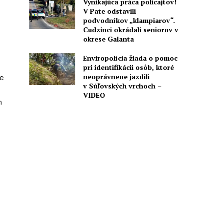
Vynikajúca práca policajtov!
V Pate odstavili
podvodníkov „klampiarov“.
Cudzinci okrádali seniorov v
okrese Galanta
Enviropolícia žiada o pomoc
pri identifikácii osôb, ktoré
neoprávnene jazdili
e
v Súľovských vrchoch –
VIDEO
m