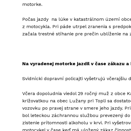
motorke.
Počas jazdy na lúke v katastrálnom území obce
z motocykla. Pri páde utrpel zranenia s predpok
začala trestné stíhanie pre prečin ublíženie na 
Na vyradenej motorke jazdil v čase zákazu a
Svidnícki dopravní policajti vyšetrujú včerajšiu
Včera dopoludnia viedol 29 ročný muž z obce K
križovatkou na obec Lužany pri Topli sa dostat
vozovku po pravej strane v smere jeho jazdy. Pr
bol leteckou záchrannou službou prevezený do
zistenie prítomnosti alkoholu v krvi. Pri vyšetro
motocykel v čase keď má uložený zákaz činnost