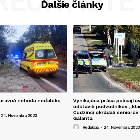
REČÍTAJTE 
Ďalšie články
opravná nehoda neďaleko
Vynikajúca práca policajto
odstavili podvodníkov „kla
Cudzinci okrádali seniorov
24. Novembra 2023
Galanta
Redakcia
-
24. Novembra 2023