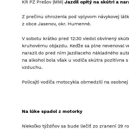
KR PZ Prešov |MM|
Jazdil opitý na skútri a na
Z prečinu ohrozenia pod vplyvom návykovej látk
z obce Jasenov, okr. Humenné.
V sobotu krátko pred 12:30 viedol obvinený sk
kruhovému objazdu. Keďže sa plne nevenoval ve
narazil do pred ním jazdiaceho nákladného auta
na alkohol bola však u vodiča skútra pozitívn
vzduchu.
Policajti vodiča motocykla obmedzili na osobnej 
Na lúke spadol z motorky
Niekoľko týždňov sa bude liečiť zo zranení 29 r