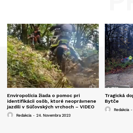
P
Enviropolícia žiada o pomoc pri
Tragická d
identifikácii osôb, ktoré neoprávnene
Bytče
jazdili v Súľovských vrchoch – VIDEO
Redakcia
-
Redakcia
-
24. Novembra 2023