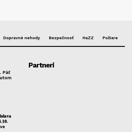
Dopravné nehody
Bezpečnosť
HaZZ
Požiare
Partneri
. Päť
autom
𝐥𝐚𝐯𝐚
.𝟏𝟎.
ave