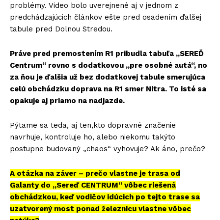
problémy. Video bolo uverejnené aj v jednom z
predchádzajúcich článkov ešte pred osadením ďalšej
tabule pred Dolnou Stredou.
Práve pred premostením R1 pribudla tabuľa „SEREĎ
Centrum“ rovno s dodatkovou „pre osobné autá“, no
za ňou je ďalšia už bez dodatkovej tabule smerujúca
celú obchádzku doprava na R1 smer Nitra. To isté sa
opakuje aj priamo na nadjazde.
Pýtame sa teda, aj ten,kto dopravné značenie
navrhuje, kontroluje ho, alebo niekomu takýto
postupne budovaný „chaos“ vyhovuje? Ak áno, prečo?
A otázka na záver – prečo vlastne je trasa od
Galanty do „Sereď CENTRUM“ vôbec riešená
obchádzkou, keď vodičov idúcich po tejto trase sa
uzatvorený most ponad železnicu vlastne vôbec