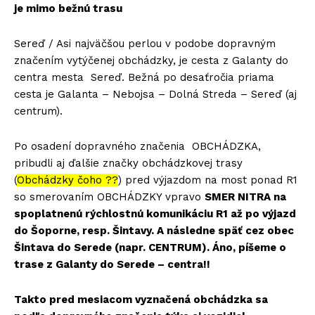
je mimo bežnú trasu
Sereď / Asi najväčšou perlou v podobe dopravným
značením vytýčenej obchádzky, je cesta z Galanty do
centra mesta Sereď. Bežná po desaťročia priama
cesta je Galanta – Nebojsa – Dolná Streda – Sereď (aj
centrum).
Po osadení dopravného značenia OBCHÁDZKA,
pribudli aj ďalšie značky obchádzkovej trasy
(
Obchádzky čoho ??
) pred výjazdom na most ponad R1
so smerovaním OBCHÁDZKY vpravo
SMER NITRA na
spoplatnenú rýchlostnú komunikáciu R1 až po výjazd
do Šoporne, resp. Šintavy. A následne späť cez obec
Šintava do Serede (napr. CENTRUM). Áno, píšeme o
trase z Galanty do Serede – centra!!
Takto pred mesiacom vyznačená obchádzka sa