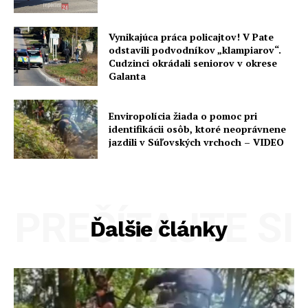
Vynikajúca práca policajtov! V Pate
odstavili podvodníkov „klampiarov“.
Cudzinci okrádali seniorov v okrese
Galanta
Enviropolícia žiada o pomoc pri
identifikácii osôb, ktoré neoprávnene
jazdili v Súľovských vrchoch – VIDEO
PREČÍTAJTE SI
Ďalšie články