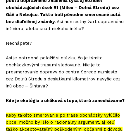
podľa dopravného značenia týka aj vozidiel
obchádzajúcich úsek R1 (Milex – Dolná Streda) cez
Gáň a Nebojsu. Takto boli pôvodne smerované autá
bez diaľničnej známky.
Asi nemiestny žart dopravného
inžiniera, alebo snáď niekoho iného?
Nechápete?
Asi je potrebné položiť si otázku, čo je týmito
obchádzkovými trasami sledované. Nie je to
presmerovanie dopravy do centra Serede namiesto
cez Dolnú Stredu s desiatkami kilometrov navyše cez
inú obec – Šintava?
Kde je ekológia a uhlíková stopa,ktorú zanechávame?
Keby takéto smerovanie po trase obchádzky vylúčilo
obce, možno by išlo o racionálny argument, aj keď
ťažko akceptovateľný poškodenými občanmi z dôvodu