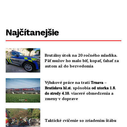
Najčítanejšie
Brutálny útok na 20 ročného mladíka.
Päť mužov ho malo biť, kopať, ťahať za
autom až do bezvedomia
Výlukové práce na trati 𝐓𝐫𝐧𝐚𝐯𝐚 –
𝐁𝐫𝐚𝐭𝐢𝐬𝐥𝐚𝐯𝐚 𝐡𝐥.𝐬𝐭. spôsobia 𝐨𝐝 𝐮𝐭𝐨𝐫𝐤𝐚 𝟏.𝟖.
𝐝𝐨 𝐬𝐭𝐫𝐞𝐝𝐲 𝟒.𝟏𝟎. viaceré obmedzenia a
zmeny v doprave
Taktické cvičenie so zriadením štábu