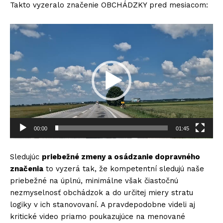
Takto vyzeralo značenie OBCHÁDZKY pred mesiacom:
V
i
d
e
o
p
r
e
h
00:00
01:45
r
á
Sledujúc
priebežné zmeny a osádzanie dopravného
v
značenia
to vyzerá tak, že kompetentní sledujú naše
a
priebežné na úplnú, minimálne však čiastočnú
č
nezmyselnosť obchádzok a do určitej miery stratu
logiky v ich stanovovaní. A pravdepodobne videli aj
kritické video priamo poukazujúce na menované