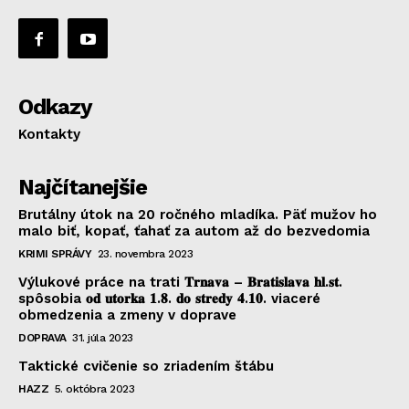
Odkazy
Kontakty
Najčítanejšie
Brutálny útok na 20 ročného mladíka. Päť mužov ho
malo biť, kopať, ťahať za autom až do bezvedomia
KRIMI SPRÁVY
23. novembra 2023
Výlukové práce na trati 𝐓𝐫𝐧𝐚𝐯𝐚 – 𝐁𝐫𝐚𝐭𝐢𝐬𝐥𝐚𝐯𝐚 𝐡𝐥.𝐬𝐭.
spôsobia 𝐨𝐝 𝐮𝐭𝐨𝐫𝐤𝐚 𝟏.𝟖. 𝐝𝐨 𝐬𝐭𝐫𝐞𝐝𝐲 𝟒.𝟏𝟎. viaceré
obmedzenia a zmeny v doprave
DOPRAVA
31. júla 2023
Taktické cvičenie so zriadením štábu
HAZZ
5. októbra 2023