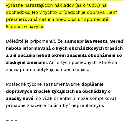
výrazne narastajúcich nákladov (až o 100%) na
obchádzku. No v týchto prípadoch je doprava „len“
presmerovaná cez inú obec plus už spomenuté
kilometre navyše.
Dôležité je pripomenúť, že
samospráva Mesta Sereď
nebola informovaná o iných obchádzkových trasách
a ani občania neboli okrem značenia oboznámení so
žiadnymi zmenami.
Ani o tých posledných, ktoré sa
znovu priamo dotýkajú ich peňaženiek.
Posledné týždne zaznamenávame
dopĺňanie
dopravných značiek týkajúcich sa obchádzky o
značky nové
, čo však orientáciu môže komplikovať,
prípadne značenie začína byť neprehľadným.
– – –