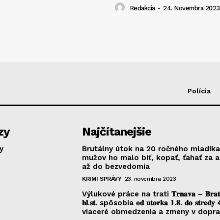
Redakcia
-
24. Novembra 2023
Polícia
zy
Najčítanejšie
y
Brutálny útok na 20 ročného mladíka
mužov ho malo biť, kopať, ťahať za 
až do bezvedomia
KRIMI SPRÁVY
23. novembra 2023
Výlukové práce na trati 𝐓𝐫𝐧𝐚𝐯𝐚 – 𝐁𝐫𝐚𝐭𝐢𝐬
𝐡𝐥.𝐬𝐭. spôsobia 𝐨𝐝 𝐮𝐭𝐨𝐫𝐤𝐚 𝟏.𝟖. 𝐝𝐨 𝐬𝐭𝐫𝐞𝐝𝐲 
viaceré obmedzenia a zmeny v dopr