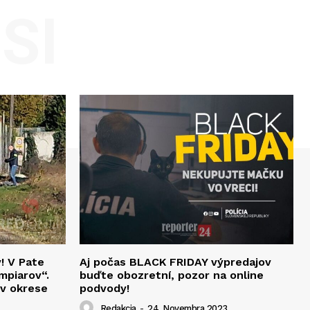
SI
v! V Pate
Aj počas BLACK FRIDAY výpredajov
mpiarov“.
buďte obozretní, pozor na online
 v okrese
podvody!
Redakcia
-
24. Novembra 2023