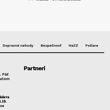
Dopravné nehody
Bezpečnosť
HaZZ
Požiare
Partneri
. Päť
autom
𝐥𝐚𝐯𝐚
.𝟏𝟎.
ave