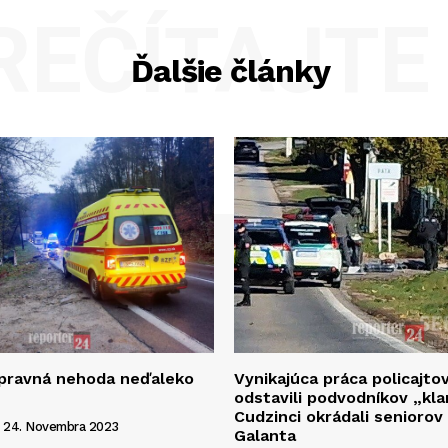
REČÍTAJTE 
Ďalšie články
opravná nehoda neďaleko
Vynikajúca práca policajto
odstavili podvodníkov „kla
Cudzinci okrádali seniorov
24. Novembra 2023
Galanta