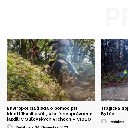
P
Enviropolícia žiada o pomoc pri
Tragická d
identifikácii osôb, ktoré neoprávnene
Bytče
jazdili v Súľovských vrchoch – VIDEO
Redakcia
-
Redakcia
-
24. Novembra 2023