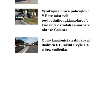
Vynikajúca práca policajtov!
V Pate odstavili
podvodníkov „klampiarov“.
Cudzinci okrádali seniorov v
okrese Galanta
Opitý kamionista zablokoval
diaľnicu D1. Jazdil s vyše 1 ‰
a bez vodičáku