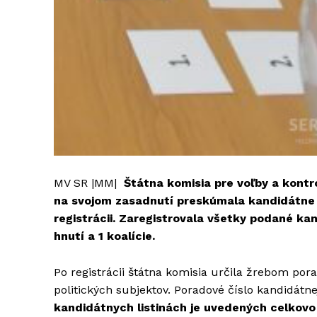
MV SR |MM|
Štátna komisia pre voľby a kontro
na svojom zasadnutí preskúmala kandidátne l
registrácii. Zaregistrovala všetky podané kan
hnutí a 1 koalície.
Po registrácii štátna komisia určila žrebom por
politických subjektov. Poradové číslo kandidátne
kandidátnych listinách je uvedených celkov