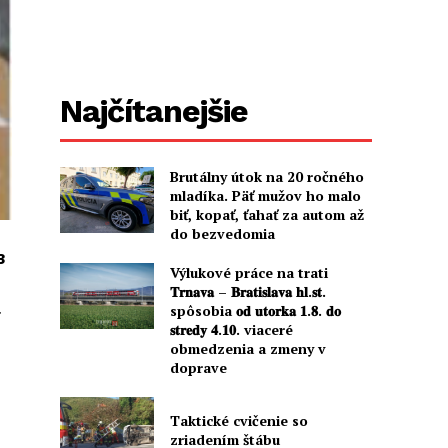
Najčítanejšie
Brutálny útok na 20 ročného
mladíka. Päť mužov ho malo
biť, kopať, ťahať za autom až
do bezvedomia
23
Výlukové práce na trati
𝐓𝐫𝐧𝐚𝐯𝐚 – 𝐁𝐫𝐚𝐭𝐢𝐬𝐥𝐚𝐯𝐚 𝐡𝐥.𝐬𝐭.
a
spôsobia 𝐨𝐝 𝐮𝐭𝐨𝐫𝐤𝐚 𝟏.𝟖. 𝐝𝐨
𝐬𝐭𝐫𝐞𝐝𝐲 𝟒.𝟏𝟎. viaceré
obmedzenia a zmeny v
doprave
Taktické cvičenie so
zriadením štábu