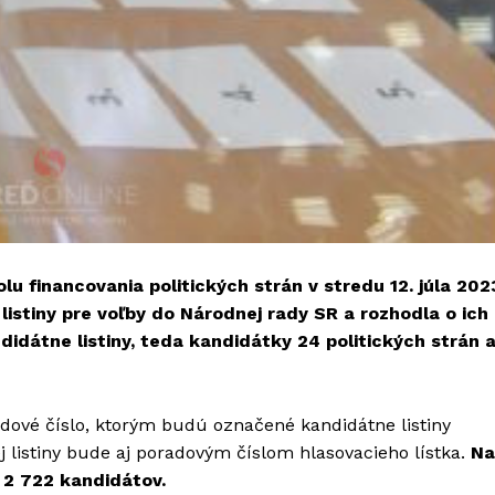
lu financovania politických strán v stredu 12. júla 20
istiny pre voľby do Národnej rady SR a rozhodla o ich
didátne listiny, teda kandidátky 24 politických strán 
adové číslo, ktorým budú označené kandidátne listiny
j listiny bude aj poradovým číslom hlasovacieho lístka.
Na
o
2 722 kandidátov.