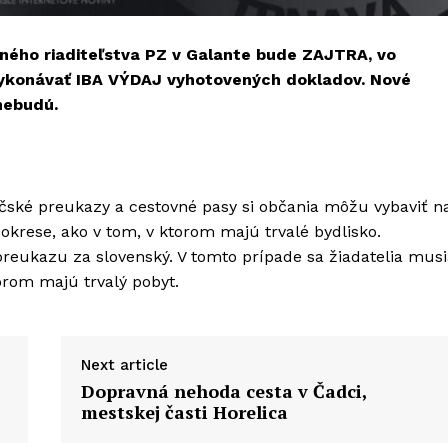
ného riaditeľstva PZ v Galante bude ZAJTRA, vo
 vykonávať IBA VÝDAJ vyhotovených dokladov. Nové
 nebudú.
ičské preukazy a cestovné pasy si občania môžu vybaviť n
okrese, ako v tom, v ktorom majú trvalé bydlisko.
eukazu za slovenský. V tomto prípade sa žiadatelia musi
torom majú trvalý pobyt.
Next article
Dopravná nehoda cesta v Čadci,
mestskej časti Horelica