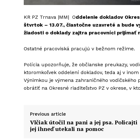
KR PZ Trnava |MM| O
ddelenie dokladov Okres
štvrtok – 13.07., čiastočne uzavreté a bude
žiadosti o doklady zajtra pracovníci prijímať
Ostatné pracoviská pracujú v bežnom režime.
Polícia upozorňuje, že občianske preukazy, vod
ktoromkoľvek oddelení dokladov, teda aj v inom 
Výnimkou je výmena zahraničného vodičského pr
obrátiť na Okresné riaditeľstvo PZ v okrese, v k
Previous article
Vlčiak útočil na pani a jej psa. Policajti
jej ihneď utekali na pomoc