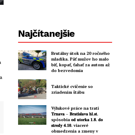
Najčítanejšie
Brutálny útok na 20 ročného
mladíka. Päť mužov ho malo
a
biť, kopať, ťahať za autom až
do bezvedomia
a
Taktické cvičenie so
zriadením štábu
Výlukové práce na trati
𝐓𝐫𝐧𝐚𝐯𝐚 – 𝐁𝐫𝐚𝐭𝐢𝐬𝐥𝐚𝐯𝐚 𝐡𝐥.𝐬𝐭.
spôsobia 𝐨𝐝 𝐮𝐭𝐨𝐫𝐤𝐚 𝟏.𝟖. 𝐝𝐨
𝐬𝐭𝐫𝐞𝐝𝐲 𝟒.𝟏𝟎. viaceré
obmedzenia a zmeny v