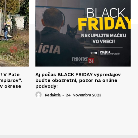
v! V Pate
Aj počas BLACK FRIDAY výpredajov
mpiarov“.
buďte obozretní, pozor na online
 v okrese
podvody!
Redakcia
-
24. Novembra 2023