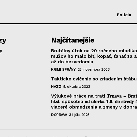
Polícia
zy
Najčítanejšie
y
Brutálny útok na 20 ročného mladíka
mužov ho malo biť, kopať, ťahať za 
až do bezvedomia
KRIMI SPRÁVY
23. novembra 2023
Taktické cvičenie so zriadením štábu
HAZZ
5. októbra 2023
Výlukové práce na trati 𝐓𝐫𝐧𝐚𝐯𝐚 – 𝐁𝐫𝐚𝐭𝐢𝐬
𝐡𝐥.𝐬𝐭. spôsobia 𝐨𝐝 𝐮𝐭𝐨𝐫𝐤𝐚 𝟏.𝟖. 𝐝𝐨 𝐬𝐭𝐫𝐞𝐝𝐲 
viaceré obmedzenia a zmeny v dopr
DOPRAVA
31. júla 2023