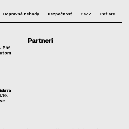
Dopravné nehody
Bezpečnosť
HaZZ
Požiare
Partneri
. Päť
autom
𝐥𝐚𝐯𝐚
.𝟏𝟎.
ave