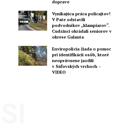
doprave
Vynikajúca práca policajtov!
V Pate odstavili
podvodníkov „klampiarov“.
Cudzinci okrádali seniorov v
okrese Galanta
Enviropolícia žiada o pomoc
pri identifikácii osôb, ktoré
neoprávnene jazdili
v Súľovských vrchoch –
VIDEO
SI