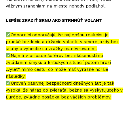
vážnym zraneniam na mieste nehody podľahol.
LEPŠIE ZRAZIŤ SRNU AKO STRHNÚŤ VOLANT
Odborníci odporúčajú, že najlepšou reakciou je
prudké brzdenie a držanie volantu v smere jazdy bez
snahy o vyhnutie sa zrážky manévrovaním.
Najmä v prípade šoférov bez skúseností so
zvládaním šmyku a kritických situácií potom hrozí
„výlet“ mimo cestu, čo môže mať výrazne horšie
následky.
Úroveň pasívnej bezpečnosti dnešných áut je tak
vysoká, že náraz do zvieraťa, bežne sa vyskytujúceho v
Európe, zvládne posádka bez väčších problémov.