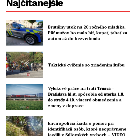
Najčítanejšie
Brutálny útok na 20 ročného mladíka.
Päť mužov ho malo biť, kopať, ťahať za
autom až do bezvedomia
Taktické cvičenie so zriadením štábu
Výlukové práce na trati 𝐓𝐫𝐧𝐚𝐯𝐚 –
𝐁𝐫𝐚𝐭𝐢𝐬𝐥𝐚𝐯𝐚 𝐡𝐥.𝐬𝐭. spôsobia 𝐨𝐝 𝐮𝐭𝐨𝐫𝐤𝐚 𝟏.𝟖.
𝐝𝐨 𝐬𝐭𝐫𝐞𝐝𝐲 𝟒.𝟏𝟎. viaceré obmedzenia a
zmeny v doprave
Enviropolícia žiada o pomoc pri
identifikácii osôb, ktoré neoprávnene
jazdili v Súľovských vrchoch – VIDEO