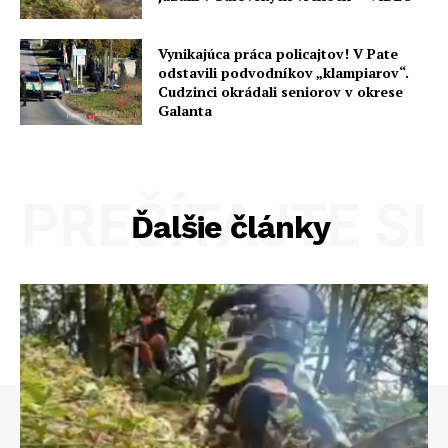
Vynikajúca práca policajtov! V Pate
odstavili podvodníkov „klampiarov“.
Cudzinci okrádali seniorov v okrese
Galanta
PREČÍTAJTE SI
Ďalšie články