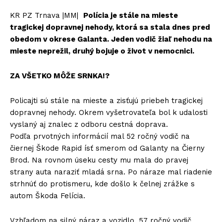
KR PZ Trnava |MM|
Polícia je stále na mieste
tragickej dopravnej nehody, ktorá sa stala dnes pred
obedom v okrese Galanta. Jeden vodič žiaľ nehodu na
mieste neprežil, druhý bojuje o život v nemocnici.
ZA VŠETKO MÔŽE SRNKA!?
Policajti sú stále na mieste a zisťujú priebeh tragickej
dopravnej nehody. Okrem vyšetrovateľa bol k udalosti
vyslaný aj znalec z odboru cestná doprava.
Podľa prvotných informácií mal 52 ročný vodič na
čiernej Škode Rapid ísť smerom od Galanty na Čierny
Brod. Na rovnom úseku cesty mu mala do pravej
strany auta naraziť mladá srna. Po náraze mal riadenie
strhnúť do protismeru, kde došlo k čelnej zrážke s
autom Škoda Felícia.
Vzhľadom na silný náraz a vozidlo, 57 ročný vodič