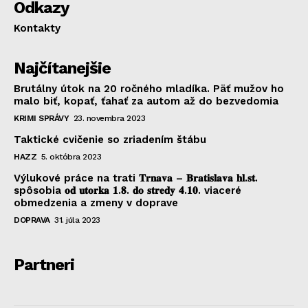
Odkazy
Kontakty
Najčítanejšie
Brutálny útok na 20 ročného mladíka. Päť mužov ho
malo biť, kopať, ťahať za autom až do bezvedomia
KRIMI SPRÁVY
23. novembra 2023
Taktické cvičenie so zriadením štábu
HAZZ
5. októbra 2023
Výlukové práce na trati 𝐓𝐫𝐧𝐚𝐯𝐚 – 𝐁𝐫𝐚𝐭𝐢𝐬𝐥𝐚𝐯𝐚 𝐡𝐥.𝐬𝐭.
spôsobia 𝐨𝐝 𝐮𝐭𝐨𝐫𝐤𝐚 𝟏.𝟖. 𝐝𝐨 𝐬𝐭𝐫𝐞𝐝𝐲 𝟒.𝟏𝟎. viaceré
obmedzenia a zmeny v doprave
DOPRAVA
31. júla 2023
Partneri