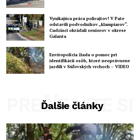
Vynikajúca práca policajtov! V Pate
odstavili podvodníkov „klampiarov“.
Cudzinci okrádali seniorov v okrese
Galanta
Enviropolícia žiada o pomoc pri
identifikácii osôb, ktoré neoprávnene
jazdili v Súľovských vrchoch – VIDEO
PREČÍTAJTE SI
Ďalšie články