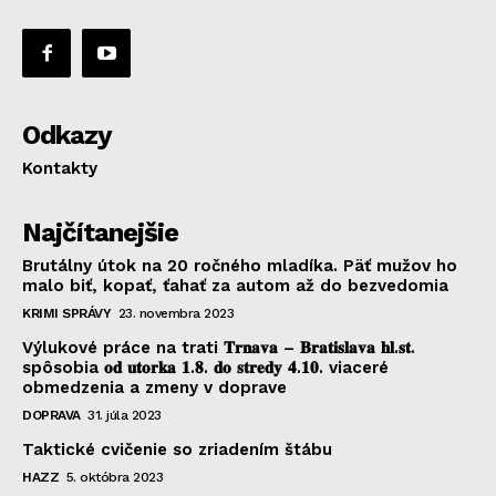
Odkazy
Kontakty
Najčítanejšie
Brutálny útok na 20 ročného mladíka. Päť mužov ho
malo biť, kopať, ťahať za autom až do bezvedomia
KRIMI SPRÁVY
23. novembra 2023
Výlukové práce na trati 𝐓𝐫𝐧𝐚𝐯𝐚 – 𝐁𝐫𝐚𝐭𝐢𝐬𝐥𝐚𝐯𝐚 𝐡𝐥.𝐬𝐭.
spôsobia 𝐨𝐝 𝐮𝐭𝐨𝐫𝐤𝐚 𝟏.𝟖. 𝐝𝐨 𝐬𝐭𝐫𝐞𝐝𝐲 𝟒.𝟏𝟎. viaceré
obmedzenia a zmeny v doprave
DOPRAVA
31. júla 2023
Taktické cvičenie so zriadením štábu
HAZZ
5. októbra 2023