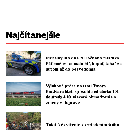
Najčítanejšie
Brutálny útok na 20 ročného mladíka.
Päť mužov ho malo biť, kopať, ťahať za
autom až do bezvedomia
Výlukové práce na trati 𝐓𝐫𝐧𝐚𝐯𝐚 –
𝐁𝐫𝐚𝐭𝐢𝐬𝐥𝐚𝐯𝐚 𝐡𝐥.𝐬𝐭. spôsobia 𝐨𝐝 𝐮𝐭𝐨𝐫𝐤𝐚 𝟏.𝟖.
𝐝𝐨 𝐬𝐭𝐫𝐞𝐝𝐲 𝟒.𝟏𝟎. viaceré obmedzenia a
zmeny v doprave
Taktické cvičenie so zriadením štábu