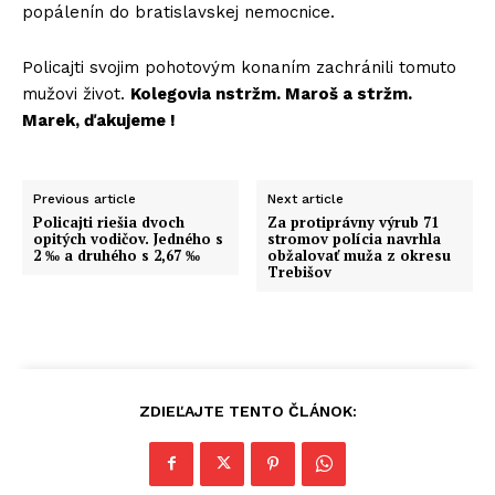
popálenín do bratislavskej nemocnice.
Policajti svojim pohotovým konaním zachránili tomuto
mužovi život.
Kolegovia nstržm. Maroš a stržm.
Marek, ďakujeme !
Previous article
Next article
Policajti riešia dvoch
Za protiprávny výrub 71
opitých vodičov. Jedného s
stromov polícia navrhla
2 ‰ a druhého s 2,67 ‰
obžalovať muža z okresu
Trebišov
ZDIEĽAJTE TENTO ČLÁNOK: