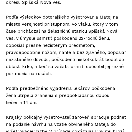
okresu Spišská Nová Ves.
Podľa výsledkov doterajšieho vyšetrovania Matej na
mieste verejnosti prístupnom, vo vlaku, ktorý v tom
čase prichádzal na železničnú stanicu Spišská Nová
Ves, v úmysle usmrtiť poškodenú 22-ročnú ženu,
doposiaľ presne nezisteným predmetom,
pravdepodobne nožom, náhle a bez zjavného, doposiaľ
nezisteného dôvodu, poškodenú niekoľkokrát bodol do
oblasti krku, a keď sa začala brániť, spôsobil jej rezné
poranenia na rukách.
Podľa predbežného vyjadrenia lekárov poškodená
žena utrpela zranenia s predpokladanou dobou
liečenia 14 dní.
Krajský policajný vyšetrovateľ zároveň spracuje podnet
na podanie návrhu na vzatie obvineného Mateja do
vyšetrovacej väzby. V prípade dokázania viny mu hrozí