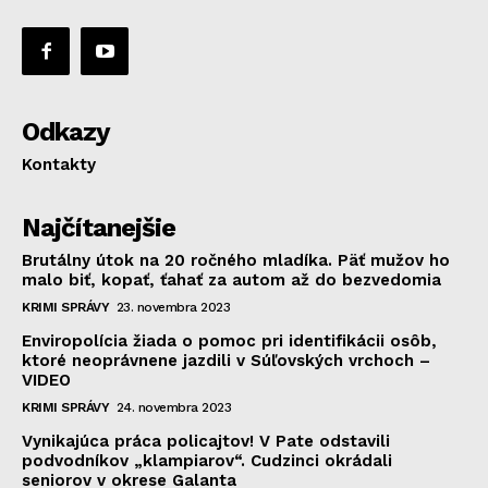
Odkazy
Kontakty
Najčítanejšie
Brutálny útok na 20 ročného mladíka. Päť mužov ho
malo biť, kopať, ťahať za autom až do bezvedomia
KRIMI SPRÁVY
23. novembra 2023
Enviropolícia žiada o pomoc pri identifikácii osôb,
ktoré neoprávnene jazdili v Súľovských vrchoch –
VIDEO
KRIMI SPRÁVY
24. novembra 2023
Vynikajúca práca policajtov! V Pate odstavili
podvodníkov „klampiarov“. Cudzinci okrádali
seniorov v okrese Galanta