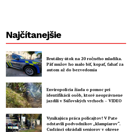
Najčítanejšie
Brutálny útok na 20 ročného mladíka.
Päť mužov ho malo biť, kopať, ťahať za
autom až do bezvedomia
Enviropolícia žiada o pomoc pri
identifikácii osôb, ktoré neoprávnene
jazdili v Súľovských vrchoch – VIDEO
Vynikajúca práca policajtov! V Pate
odstavili podvodníkov „klampiarov“.
Cudzinci okrádali seniorov v okrese