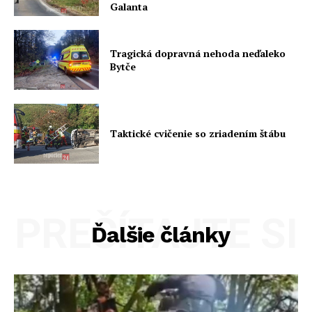
Galanta
Tragická dopravná nehoda neďaleko
Bytče
Taktické cvičenie so zriadením štábu
PREČÍTAJTE SI
Ďalšie články