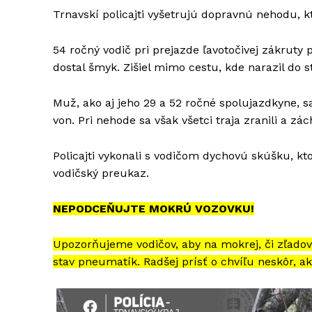
Trnavskí policajti vyšetrujú dopravnú nehodu, k
54 ročný vodič pri prejazde ľavotočivej zákruty
dostal šmyk. Zišiel mimo cestu, kde narazil do 
Muž, ako aj jeho 29 a 52 ročné spolujazdkyne, 
von. Pri nehode sa však všetci traja zranili a zá
Policajti vykonali s vodičom dychovú skúšku, k
vodičský preukaz.
NEPODCEŇUJTE MOKRÚ VOZOVKU!
Upozorňujeme vodičov, aby na mokrej, či zľadova
stav pneumatík. Radšej prísť o chvíľu neskôr, ak