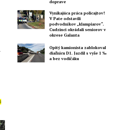
doprave
Vynikajúca práca policajtov!
V Pate odstavili
podvodníkov „klampiarov“.
Cudzinci okrádali seniorov v
okrese Galanta
Opitý kamionista zablokoval
.
diaľnicu D1. Jazdil s vyše 1 ‰
a bez vodičáku
i