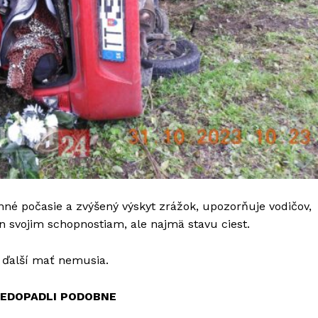
nné počasie a zvýšený výskyt zrážok, upozorňuje vodičov,
en svojim schopnostiam, ale najmä stavu ciest.
ž ďalší mať nemusia.
NEDOPADLI PODOBNE