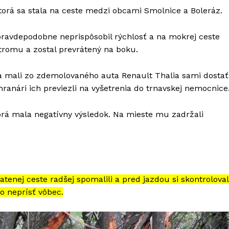
torá sa stala na ceste medzi obcami Smolnice a Boleráz.
 pravdepodobne neprispôsobil rýchlosť a na mokrej ceste
stromu a zostal prevrátený na boku.
sa mali zo zdemolovaného auta Renault Thalia sami dostať
chranári ich previezli na vyšetrenia do trnavskej nemocnice
torá mala negatívny výsledok. Na mieste mu zadržali
tenej ceste radšej spomalili a pred jazdou si skontroloval
o neprísť vôbec.