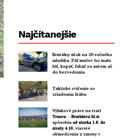
Najčítanejšie
Brutálny útok na 20 ročného
mladíka. Päť mužov ho malo
biť, kopať, ťahať za autom až
do bezvedomia
Taktické cvičenie so
zriadením štábu
Výlukové práce na trati
𝐓𝐫𝐧𝐚𝐯𝐚 – 𝐁𝐫𝐚𝐭𝐢𝐬𝐥𝐚𝐯𝐚 𝐡𝐥.𝐬𝐭.
spôsobia 𝐨𝐝 𝐮𝐭𝐨𝐫𝐤𝐚 𝟏.𝟖. 𝐝𝐨
𝐬𝐭𝐫𝐞𝐝𝐲 𝟒.𝟏𝟎. viaceré
obmedzenia a zmeny v