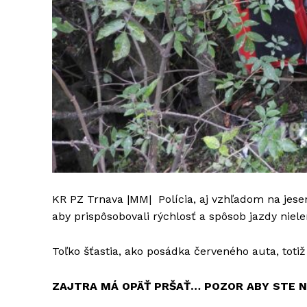
KR PZ Trnava |MM| Polícia, aj vzhľadom na jese
aby prispôsobovali rýchlosť a spôsob jazdy niel
Toľko šťastia, ako posádka červeného auta, toti
ZAJTRA MÁ OPÄŤ PRŠAŤ… POZOR ABY STE 