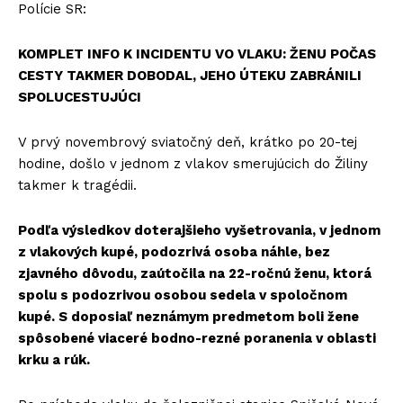
Polície SR:
KOMPLET INFO K INCIDENTU VO VLAKU: ŽENU POČAS
CESTY TAKMER DOBODAL, JEHO ÚTEKU ZABRÁNILI
SPOLUCESTUJÚCI
V prvý novembrový sviatočný deň, krátko po 20-tej
hodine, došlo v jednom z vlakov smerujúcich do Žiliny
takmer k tragédii.
Podľa výsledkov doterajšieho vyšetrovania, v jednom
z vlakových kupé, podozrivá osoba náhle, bez
zjavného dôvodu, zaútočila na 22-ročnú ženu, ktorá
spolu s podozrivou osobou sedela v spoločnom
kupé. S doposiaľ neznámym predmetom boli žene
spôsobené viaceré bodno-rezné poranenia v oblasti
krku a rúk.