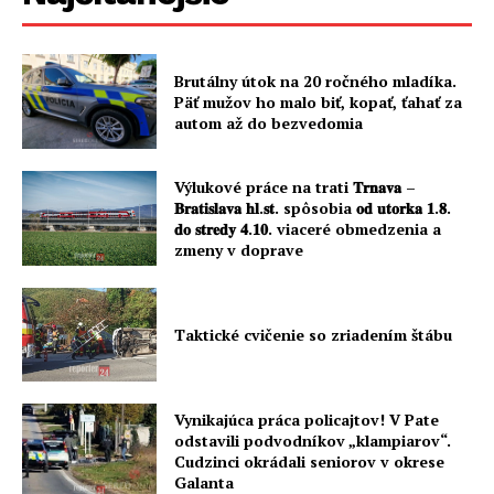
Brutálny útok na 20 ročného mladíka.
Päť mužov ho malo biť, kopať, ťahať za
autom až do bezvedomia
Výlukové práce na trati 𝐓𝐫𝐧𝐚𝐯𝐚 –
𝐁𝐫𝐚𝐭𝐢𝐬𝐥𝐚𝐯𝐚 𝐡𝐥.𝐬𝐭. spôsobia 𝐨𝐝 𝐮𝐭𝐨𝐫𝐤𝐚 𝟏.𝟖.
𝐝𝐨 𝐬𝐭𝐫𝐞𝐝𝐲 𝟒.𝟏𝟎. viaceré obmedzenia a
zmeny v doprave
Taktické cvičenie so zriadením štábu
Vynikajúca práca policajtov! V Pate
odstavili podvodníkov „klampiarov“.
Cudzinci okrádali seniorov v okrese
Galanta