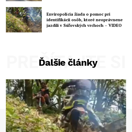
Enviropolícia žiada o pomoc pri
identifikácii osôb, ktoré neoprávnene
jazdili v Súľovských vrchoch – VIDEO
PREČÍTAJTE SI
Ďalšie články