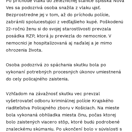
Po príchode vlaku do železničnej stanice Spišská Nová
Ves sa podozrivá osoba snažila z vlaku ujsť.
Bezprostredne jej v tom, až do príchodu polície,
zabránili spolucestujúci z vedľajšieho kupé. Poškodenú
22-ročnú ženu si do svojej starostlivosti prevzala
posádka RZP, ktorá ju previezla do nemocnice. V
nemocnici je hospitalizovaná aj naďalej a je mimo
ohrozenia života.
Osoba podozrivá zo spáchania skutku bola po
vykonaní potrebných procesných úkonov umiestnená
do cely policajného zaistenia.
Vzhľadom na závažnosť skutku vec prevzal
vyšetrovateľ odboru kriminálnej polície Krajského
riaditeľstva Policajného zboru v Košiciach. Na mieste
bola vykonaná obhliadka miesta činu, počas ktorej
bolo zaistených viacero stôp, ktoré budú podrobené
znaleckému skúmaniu. Po ukončení bolo v súvislosti s