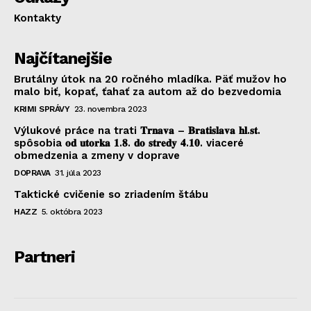
Kontakty
Najčítanejšie
Brutálny útok na 20 ročného mladíka. Päť mužov ho
malo biť, kopať, ťahať za autom až do bezvedomia
KRIMI SPRÁVY
23. novembra 2023
Výlukové práce na trati 𝐓𝐫𝐧𝐚𝐯𝐚 – 𝐁𝐫𝐚𝐭𝐢𝐬𝐥𝐚𝐯𝐚 𝐡𝐥.𝐬𝐭.
spôsobia 𝐨𝐝 𝐮𝐭𝐨𝐫𝐤𝐚 𝟏.𝟖. 𝐝𝐨 𝐬𝐭𝐫𝐞𝐝𝐲 𝟒.𝟏𝟎. viaceré
obmedzenia a zmeny v doprave
DOPRAVA
31. júla 2023
Taktické cvičenie so zriadením štábu
HAZZ
5. októbra 2023
Partneri