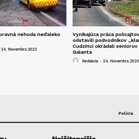
opravná nehoda neďaleko
Vynikajúca práca policajto
odstavili podvodníkov „kla
Cudzinci okrádali seniorov
24. Novembra 2023
Galanta
Redakcia
-
24. Novembra 2023
Polícia
zy
Najčítanejšie