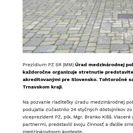
Prezídium PZ SR |MM|
Úrad medzinárodnej poli
každoročne organizuje stretnutie predstavite
akreditovanými pre Slovensko. Tohtoročné s
Trnavskom kraji.
Na pozvanie riaditeľky úradu medzinárodnej poli
podujatia zúčastnilo 24 styčných dôstojníkov zo 
viceprezident PZ, plk. Mgr. Branko Kišš. Viacer
partnermi, predstavili svoju činnosť a ďalšie sme
medzinárodnom kontexte.