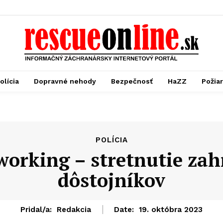
olícia
Dopravné nehody
Bezpečnosť
HaZZ
Požia
POLÍCIA
orking – stretnutie zah
dôstojníkov
Pridal/a:
Redakcia
Date:
19. októbra 2023