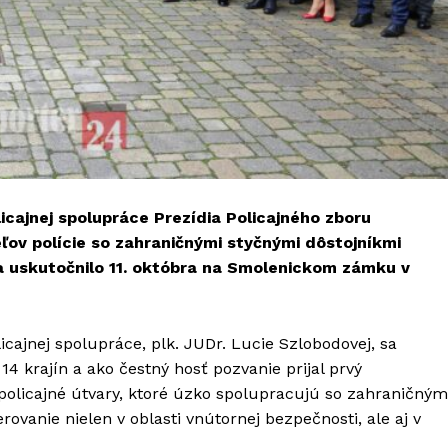
cajnej spolupráce Prezídia Policajného zboru
ľov polície so zahraničnými styčnými dôstojníkmi
a uskutočnilo 11. októbra na Smolenickom zámku v
cajnej spolupráce, plk. JUDr. Lucie Szlobodovej, sa
14 krajín a ako čestný hosť pozvanie prijal prvý
é policajné útvary, ktoré úzko spolupracujú so zahraničným
rovanie nielen v oblasti vnútornej bezpečnosti, ale aj v