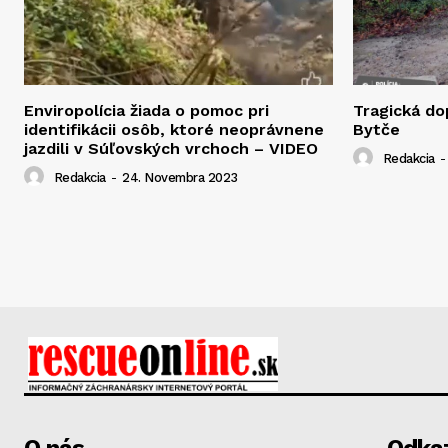
Enviropolícia žiada o pomoc pri
Tragická d
identifikácii osôb, ktoré neoprávnene
Bytče
jazdili v Súľovských vrchoch – VIDEO
Redakcia
-
Redakcia
-
24. Novembra 2023
O nás
Odka