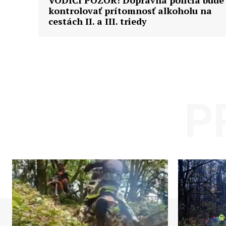
VODIČI POZOR! Dopravná polícia bude
kontrolovať prítomnosť alkoholu na
cestách II. a III. triedy
P