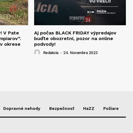
v! V Pate
Aj počas BLACK FRIDAY výpredajov
mpiarov“.
buďte obozretní, pozor na online
 v okrese
podvody!
Redakcia
-
24. Novembra 2023
Dopravné nehody
Bezpečnosť
HaZZ
Požiare