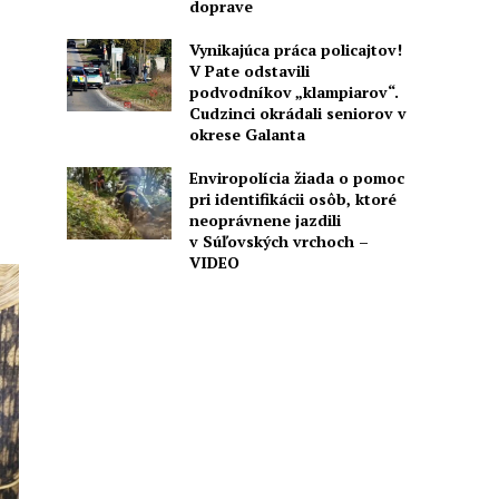
doprave
Vynikajúca práca policajtov!
V Pate odstavili
podvodníkov „klampiarov“.
Cudzinci okrádali seniorov v
okrese Galanta
Enviropolícia žiada o pomoc
pri identifikácii osôb, ktoré
neoprávnene jazdili
v Súľovských vrchoch –
VIDEO