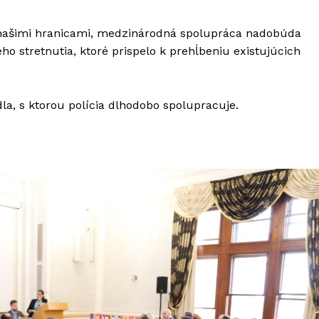
a našimi hranicami, medzinárodná spolupráca nadobúda
o stretnutia, ktoré prispelo k prehĺbeniu existujúcich
la, s ktorou polícia dlhodobo spolupracuje.