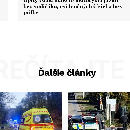
Opitý vodič malého motocykla jazdil
bez vodičáku, evidenčných čísiel a bez
prilby
REČÍTAJTE 
Ďalšie články