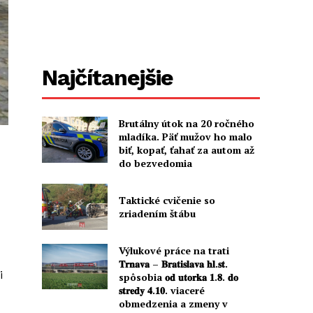
Najčítanejšie
Brutálny útok na 20 ročného
mladíka. Päť mužov ho malo
biť, kopať, ťahať za autom až
do bezvedomia
Taktické cvičenie so
zriadením štábu
Výlukové práce na trati
𝐓𝐫𝐧𝐚𝐯𝐚 – 𝐁𝐫𝐚𝐭𝐢𝐬𝐥𝐚𝐯𝐚 𝐡𝐥.𝐬𝐭.
i
spôsobia 𝐨𝐝 𝐮𝐭𝐨𝐫𝐤𝐚 𝟏.𝟖. 𝐝𝐨
𝐬𝐭𝐫𝐞𝐝𝐲 𝟒.𝟏𝟎. viaceré
obmedzenia a zmeny v