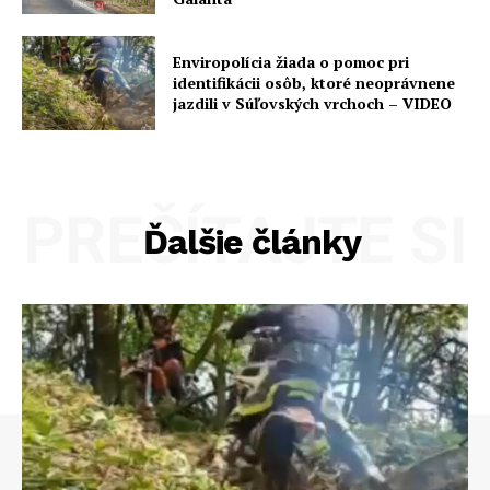
Enviropolícia žiada o pomoc pri
identifikácii osôb, ktoré neoprávnene
jazdili v Súľovských vrchoch – VIDEO
PREČÍTAJTE SI
Ďalšie články