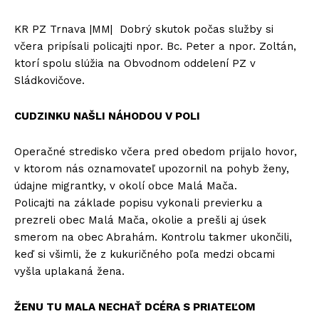
KR PZ Trnava |MM| Dobrý skutok počas služby si
včera pripísali policajti npor. Bc. Peter a npor. Zoltán,
ktorí spolu slúžia na Obvodnom oddelení PZ v
Sládkovičove.
CUDZINKU NAŠLI NÁHODOU V POLI
Operačné stredisko včera pred obedom prijalo hovor,
v ktorom nás oznamovateľ upozornil na pohyb ženy,
údajne migrantky, v okolí obce Malá Mača.
Policajti na základe popisu vykonali previerku a
prezreli obec Malá Mača, okolie a prešli aj úsek
smerom na obec Abrahám. Kontrolu takmer ukončili,
keď si všimli, že z kukuričného poľa medzi obcami
vyšla uplakaná žena.
ŽENU TU MALA NECHAŤ DCÉRA S PRIATEĽOM