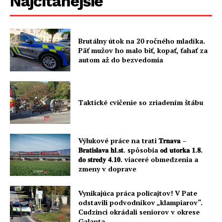
Najčítanejšie
Brutálny útok na 20 ročného mladíka.
Päť mužov ho malo biť, kopať, ťahať za
autom až do bezvedomia
Taktické cvičenie so zriadením štábu
Výlukové práce na trati 𝐓𝐫𝐧𝐚𝐯𝐚 –
𝐁𝐫𝐚𝐭𝐢𝐬𝐥𝐚𝐯𝐚 𝐡𝐥.𝐬𝐭. spôsobia 𝐨𝐝 𝐮𝐭𝐨𝐫𝐤𝐚 𝟏.𝟖.
𝐝𝐨 𝐬𝐭𝐫𝐞𝐝𝐲 𝟒.𝟏𝟎. viaceré obmedzenia a
zmeny v doprave
Vynikajúca práca policajtov! V Pate
odstavili podvodníkov „klampiarov“.
Cudzinci okrádali seniorov v okrese
Galanta