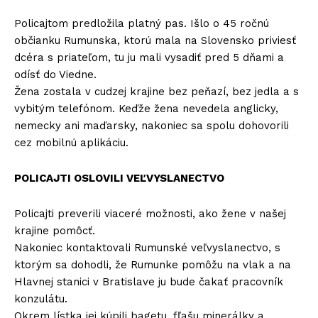
Policajtom predložila platný pas. Išlo o 45 ročnú
občianku Rumunska, ktorú mala na Slovensko priviesť
dcéra s priateľom, tu ju mali vysadiť pred 5 dňami a
odísť do Viedne.
Žena zostala v cudzej krajine bez peňazí, bez jedla a s
vybitým telefónom. Keďže žena nevedela anglicky,
nemecky ani maďarsky, nakoniec sa spolu dohovorili
cez mobilnú aplikáciu.
POLICAJTI OSLOVILI VEĽVYSLANECTVO
Policajti preverili viaceré možnosti, ako žene v našej
krajine pomôcť.
Nakoniec kontaktovali Rumunské veľvyslanectvo, s
ktorým sa dohodli, že Rumunke pomôžu na vlak a na
Hlavnej stanici v Bratislave ju bude čakať pracovník
konzulátu.
Okrem lístka jej kúpili bagetu, fľašu minerálky a