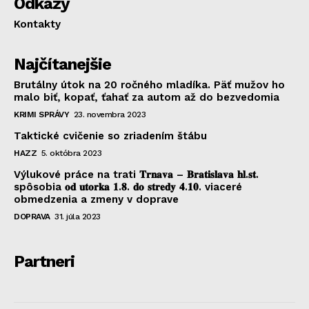
Odkazy
Kontakty
Najčítanejšie
Brutálny útok na 20 ročného mladíka. Päť mužov ho
malo biť, kopať, ťahať za autom až do bezvedomia
KRIMI SPRÁVY
23. novembra 2023
Taktické cvičenie so zriadením štábu
HAZZ
5. októbra 2023
Výlukové práce na trati 𝐓𝐫𝐧𝐚𝐯𝐚 – 𝐁𝐫𝐚𝐭𝐢𝐬𝐥𝐚𝐯𝐚 𝐡𝐥.𝐬𝐭.
spôsobia 𝐨𝐝 𝐮𝐭𝐨𝐫𝐤𝐚 𝟏.𝟖. 𝐝𝐨 𝐬𝐭𝐫𝐞𝐝𝐲 𝟒.𝟏𝟎. viaceré
obmedzenia a zmeny v doprave
DOPRAVA
31. júla 2023
Partneri