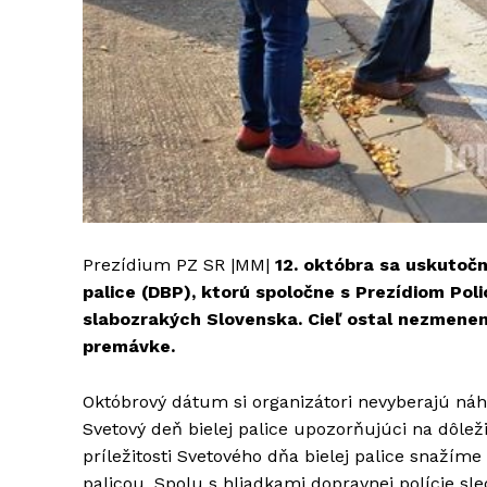
Prezídium PZ SR |MM|
12. októbra sa uskutočn
palice (DBP), ktorú spoločne s Prezídiom Poli
slabozrakých Slovenska. Cieľ ostal nezmenen
premávke.
Októbrový dátum si organizátori nevyberajú náh
Svetový deň bielej palice upozorňujúci na dôleži
príležitosti Svetového dňa bielej palice snažíme
palicou. Spolu s hliadkami dopravnej polície sl