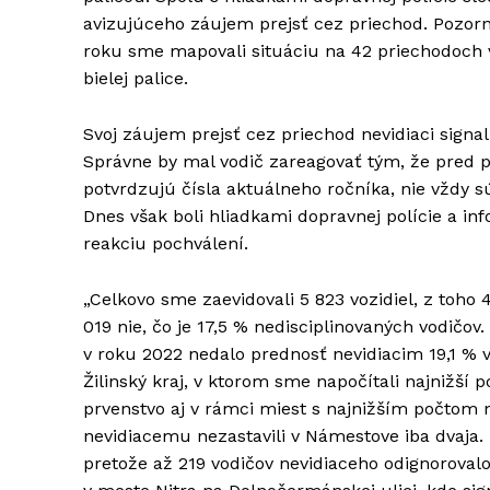
avizujúceho záujem prejsť cez priechod. Pozorne
roku sme mapovali situáciu na 42 priechodoch v
bielej palice.
Svoj záujem prejsť cez priechod nevidiaci signa
Správne by mal vodič zareagovať tým, že pred p
potvrdzujú čísla aktuálneho ročníka, nie vždy 
Dnes však boli hliadkami dopravnej polície a 
reakciu pochválení.
„Celkovo sme zaevidovali 5 823 vozidiel, z toho 
019 nie, čo je 17,5 % nedisciplinovaných vodičo
v roku 2022 nedalo prednosť nevidiacim 19,1 % vo
Žilinský kraj, v ktorom sme napočítali najnižší 
prvenstvo aj v rámci miest s najnižším počtom 
nevidiacemu nezastavili v Námestove iba dvaja. 
pretože až 219 vodičov nevidiaceho odignorovalo