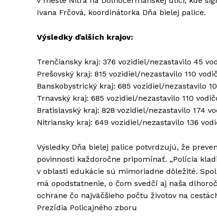
v meste Nitra na Dolnočermánskej ulici, kde sig
Ivana Frčová, koordinátorka Dňa bielej palice.
Výsledky ďalších krajov:
Trenčiansky kraj: 376 vozidiel/nezastavilo 45 vod
Prešovský kraj: 815 vozidiel/nezastavilo 110 vodič
Banskobystrický kraj: 685 vozidiel/nezastavilo 10
Trnavský kraj: 685 vozidiel/nezastavilo 110 vodičo
Bratislavský kraj: 828 vozidiel/nezastavilo 174 vo
Nitriansky kraj: 649 vozidiel/nezastavilo 136 vodi
Výsledky Dňa bielej palice potvrdzujú, že preven
povinnosti každoročne pripomínať. „Polícia klad
v oblasti edukácie sú mimoriadne dôležité. Spol
má opodstatnenie, o čom svedčí aj naša dlhoročn
ochrane čo najväčšieho počtu životov na cestác
Prezídia Policajného zboru