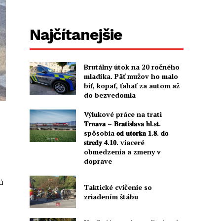
Najčítanejšie
Brutálny útok na 20 ročného
mladíka. Päť mužov ho malo
biť, kopať, ťahať za autom až
do bezvedomia
Výlukové práce na trati
𝐓𝐫𝐧𝐚𝐯𝐚 – 𝐁𝐫𝐚𝐭𝐢𝐬𝐥𝐚𝐯𝐚 𝐡𝐥.𝐬𝐭.
spôsobia 𝐨𝐝 𝐮𝐭𝐨𝐫𝐤𝐚 𝟏.𝟖. 𝐝𝐨
𝐬𝐭𝐫𝐞𝐝𝐲 𝟒.𝟏𝟎. viaceré
obmedzenia a zmeny v
doprave
jú
Taktické cvičenie so
zriadením štábu