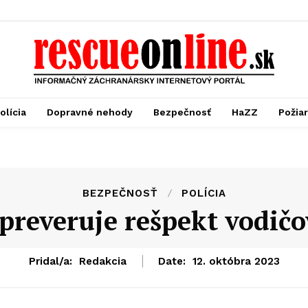
olícia
Dopravné nehody
Bezpečnosť
HaZZ
Požia
BEZPEČNOSŤ
POLÍCIA
 preveruje rešpekt vodič
Pridal/a:
Redakcia
Date:
12. októbra 2023