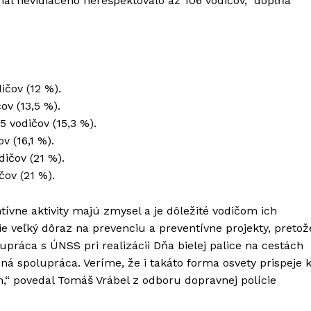
nál nevidiaceho nerešpektovalo až 106 vodičov,“ dopĺňa
ičov (12 %).
ov (13,5 %).
5 vodičov (15,3 %).
v (16,1 %).
dičov (21 %).
čov (21 %).
tívne aktivity majú zmysel a je dôležité vodičom ich
ie veľký dôraz na prevenciu a preventívne projekty, pretož
upráca s ÚNSS pri realizácii Dňa bielej palice na cestách
á spolupráca. Veríme, že i takáto forma osvety prispeje 
h,“ povedal Tomáš Vrábel z odboru dopravnej polície