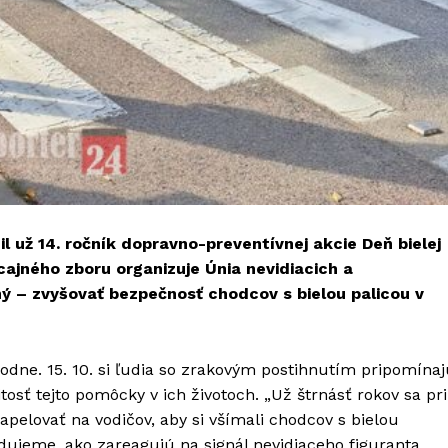
il už 14. ročník dopravno-preventívnej akcie Deň bielej
cajného zboru organizuje Únia nevidiacich a
ý – zvyšovať bezpečnosť chodcov s bielou palicou v
odne. 15. 10. si ľudia so zrakovým postihnutím pripomína
tosť tejto pomôcky v ich životoch. „Už štrnásť rokov sa pri
 apelovať na vodičov, aby si všímali chodcov s bielou
edujeme, ako zareagujú na signál nevidiaceho figuranta