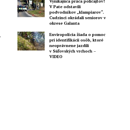
Vynikajúca práca policajtov!
V Pate odstavili
podvodníkov „klampiarov“.
Cudzinci okrádali seniorov v
okrese Galanta
Enviropolícia žiada o pomoc
.
pri identifikácii osôb, ktoré
neoprávnene jazdili
v Súľovských vrchoch –
VIDEO
1