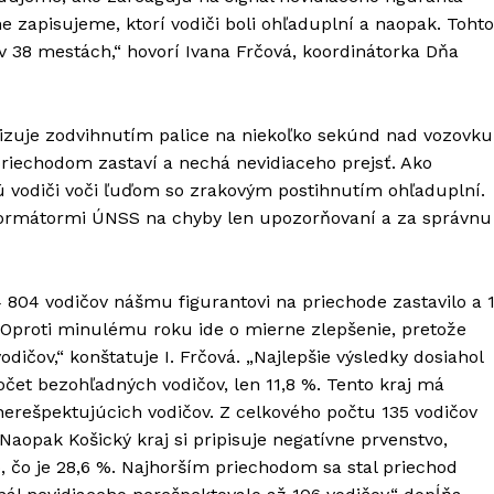
 zapisujeme, ktorí vodiči boli ohľaduplní a naopak. Tohto
 38 mestách,“ hovorí Ivana Frčová, koordinátorka Dňa
lizuje zodvihnutím palice na niekoľko sekúnd nad vozovku
riechodom zastaví a nechá nevidiaceho prejsť. Ako
sú vodiči voči ľuďom so zrakovým postihnutím ohľaduplní.
informátormi ÚNSS na chyby len upozorňovaní a za správnu
4 804 vodičov nášmu figurantovi na priechode zastavilo a 
v. Oproti minulému roku ide o mierne zlepšenie, pretože
dičov,“ konštatuje I. Frčová. „Najlepšie výsledky dosiahol
počet bezohľadných vodičov, len 11,8 %. Tento kraj má
nerešpektujúcich vodičov. Z celkového počtu 135 vodičov
Naopak Košický kraj si pripisuje negatívne prvenstvo,
, čo je 28,6 %. Najhorším priechodom sa stal priechod