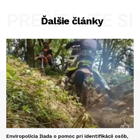
PREČÍTAJTE SI
Ďalšie články
Enviropolícia žiada o pomoc pri identifikácii osôb,