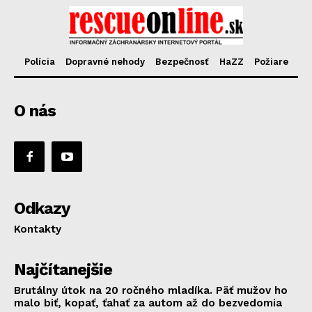
Polícia
Dopravné nehody
Bezpečnosť
HaZZ
Požiare
O nás
Odkazy
Kontakty
Najčítanejšie
Brutálny útok na 20 ročného mladíka. Päť mužov ho
malo biť, kopať, ťahať za autom až do bezvedomia