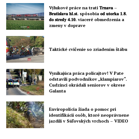
Výlukové práce na trati 𝐓𝐫𝐧𝐚𝐯𝐚 –
𝐁𝐫𝐚𝐭𝐢𝐬𝐥𝐚𝐯𝐚 𝐡𝐥.𝐬𝐭. spôsobia 𝐨𝐝 𝐮𝐭𝐨𝐫𝐤𝐚 𝟏.𝟖.
𝐝𝐨 𝐬𝐭𝐫𝐞𝐝𝐲 𝟒.𝟏𝟎. viaceré obmedzenia a
zmeny v doprave
Taktické cvičenie so zriadením štábu
Vynikajúca práca policajtov! V Pate
odstavili podvodníkov „klampiarov“.
Cudzinci okrádali seniorov v okrese
Galanta
Enviropolícia žiada o pomoc pri
identifikácii osôb, ktoré neoprávnene
jazdili v Súľovských vrchoch – VIDEO