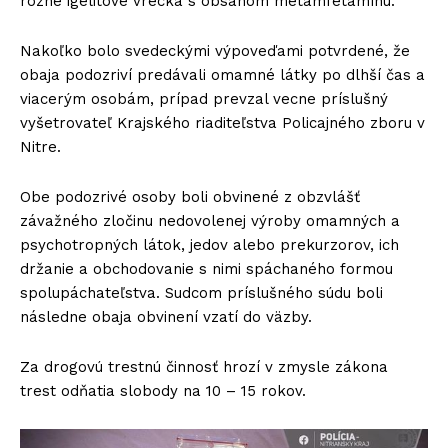
rôzne igelitové vrecká s obsahom metamfetamínu.
Nakoľko bolo svedeckými výpoveďami potvrdené, že
obaja podozriví predávali omamné látky po dlhší čas a
viacerým osobám, prípad prevzal vecne príslušný
vyšetrovateľ Krajského riaditeľstva Policajného zboru v
Nitre.
Obe podozrivé osoby boli obvinené z obzvlášť
závažného zločinu nedovolenej výroby omamných a
psychotropných látok, jedov alebo prekurzorov, ich
držanie a obchodovanie s nimi spáchaného formou
spolupáchateľstva. Sudcom príslušného súdu boli
následne obaja obvinení vzatí do väzby.
Za drogovú trestnú činnosť hrozí v zmysle zákona
trest odňatia slobody na 10 – 15 rokov.