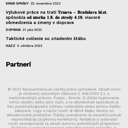
KRIMI SPRÁVY
23. novembra 2023
Výlukové práce na trati 𝐓𝐫𝐧𝐚𝐯𝐚 – 𝐁𝐫𝐚𝐭𝐢𝐬𝐥𝐚𝐯𝐚 𝐡𝐥.𝐬𝐭.
spôsobia 𝐨𝐝 𝐮𝐭𝐨𝐫𝐤𝐚 𝟏.𝟖. 𝐝𝐨 𝐬𝐭𝐫𝐞𝐝𝐲 𝟒.𝟏𝟎. viaceré
obmedzenia a zmeny v doprave
DOPRAVA
31. júla 2023
Taktické cvičenie so zriadením štábu
HAZZ
5. októbra 2023
Partneri
© 2023 RescueOnline.sk všetky práva vyhradené. Obsah novín
je chránený autorským zákonom č. 618/2003 Z.z. a
medzinárodným právom. Prepis , šírenie, či ďalšie kopírovanie
tohto obsahu alebo jeho časti, a to akýmkoľvek spôsobom je
bez predchádzajúceho súhlasu vydavateľa alebo autora článku
zakázané. Logo a názov novín: © Miloš Majko Noviny sú
aktualizované priebežne. Články uverejnené na SeredOnLine.sk
neprechádzajú jazykovou korektúrou. Redakcia a vydavateľ
novín nezodpovedá za obsah autorov jednotlivých príspevkov.
Redakcia a vydavateľ nenesie prípadné právne následky za