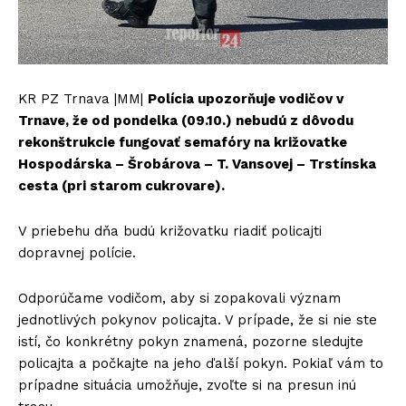
KR PZ Trnava |MM|
Polícia upozorňuje vodičov v
Trnave, že od pondelka (09.10.) nebudú z dôvodu
rekonštrukcie fungovať semafóry na križovatke
Hospodárska – Šrobárova – T. Vansovej – Trstínska
cesta (pri starom cukrovare).
V priebehu dňa budú križovatku riadiť policajti
dopravnej polície.
Odporúčame vodičom, aby si zopakovali význam
jednotlivých pokynov policajta. V prípade, že si nie ste
istí, čo konkrétny pokyn znamená, pozorne sledujte
policajta a počkajte na jeho ďalší pokyn. Pokiaľ vám to
prípadne situácia umožňuje, zvoľte si na presun inú