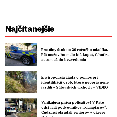
Najčítanejšie
Brutálny útok na 20 ročného mladíka.
Päť mužov ho malo biť, kopať, ťahať za
autom až do bezvedomia
Enviropolícia žiada o pomoc pri
identifikácii osôb, ktoré neoprávnene
jazdili v Súľovských vrchoch – VIDEO
Vynikajúca práca policajtov! V Pate
odstavili podvodníkov „klampiarov“.
Cudzinci okrádali seniorov v okrese