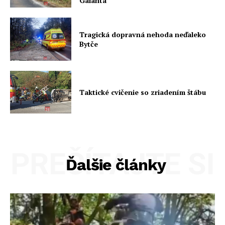
Galanta
Tragická dopravná nehoda neďaleko
Bytče
Taktické cvičenie so zriadením štábu
PREČÍTAJTE SI
Ďalšie články