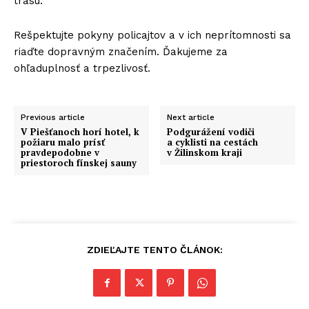
trasu.
Rešpektujte pokyny policajtov a v ich neprítomnosti sa
riaďte dopravným značením. Ďakujeme za
ohľaduplnosť a trpezlivosť.
Previous article
Next article
V Piešťanoch horí hotel, k
Podgurážení vodiči
požiaru malo prísť
a cyklisti na cestách
pravdepodobne v
v Žilinskom kraji
priestoroch fínskej sauny
ZDIEĽAJTE TENTO ČLÁNOK: