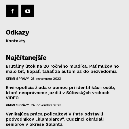
Odkazy
Kontakty
Najčítanejšie
Brutálny útok na 20 ročného mladíka. Päť mužov ho
malo biť, kopať, ťahať za autom až do bezvedomia
KRIMI SPRÁVY
23. novembra 2023
Enviropolícia žiada o pomoc pri identifikácii osôb,
ktoré neoprávnene jazdili v Súľovských vrchoch –
VIDEO
KRIMI SPRÁVY
24. novembra 2023
Vynikajúca práca policajtov! V Pate odstavili
podvodníkov „klampiarov“. Cudzinci okrádali
seniorov v okrese Galanta