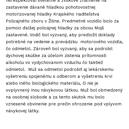
nerešpektoval svetelné a zvukové znamenie na
zastavenie dávané hliadkou pohotovostnej
motorizovanej hliadky Krajského riaditeľstva
Policajného zboru v Žiline. Predmetné vozidlo bolo za
pomoci ďalšej policajnej hliadky za obcou Mojš
zastavené. Vodič bol vyzvaný, aby predložil doklady
potrebné na vedenie a prevádzku motorového vozidla,
čo odmietol. Zároveň bol vyzvaný, aby sa podrobil
dychovej skúške za účelom zistenia prítomnosti
alkoholu vo vydychovanom vzduchu čo taktiež
odmietol. Muž sa odmietol podrobiť aj lekárskemu
vyšetreniu spojenému s odberom a vyšetreniu krvi
alebo iného biologického materiálu, či nie je
ovplyvnený inou návykovou látkou. Muž bol obmedzený
na osobnej slobode a za tento skutok mu bolo
vznesené obvinenie pre prečin ohrozenie pod vplyvom
návykovej látky.