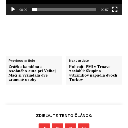
v
00:00
00:57
a
č
Previous article
Next article
Zrážka kamióna a
Policajti PMJ v Trnave
osobného auta pri Veľkej
zasiahli: Skupina
Mači si vyžiadala dve
výtržníkov napadla dvoch
zranené osoby
Turkov
ZDIEĽAJTE TENTO ČLÁNOK: