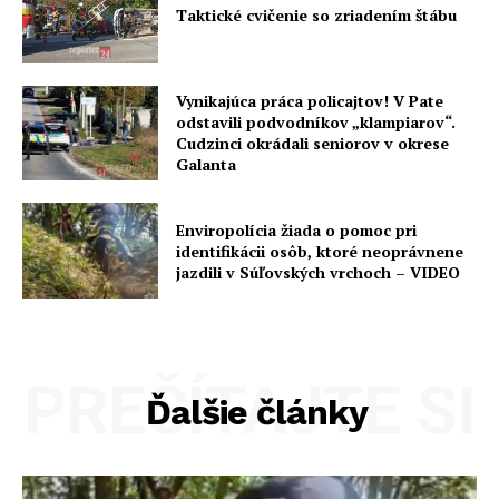
Taktické cvičenie so zriadením štábu
Vynikajúca práca policajtov! V Pate
odstavili podvodníkov „klampiarov“.
Cudzinci okrádali seniorov v okrese
Galanta
Enviropolícia žiada o pomoc pri
identifikácii osôb, ktoré neoprávnene
jazdili v Súľovských vrchoch – VIDEO
PREČÍTAJTE SI
Ďalšie články