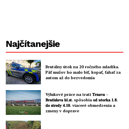
Najčítanejšie
Brutálny útok na 20 ročného mladíka.
Päť mužov ho malo biť, kopať, ťahať za
autom až do bezvedomia
Výlukové práce na trati 𝐓𝐫𝐧𝐚𝐯𝐚 –
𝐁𝐫𝐚𝐭𝐢𝐬𝐥𝐚𝐯𝐚 𝐡𝐥.𝐬𝐭. spôsobia 𝐨𝐝 𝐮𝐭𝐨𝐫𝐤𝐚 𝟏.𝟖.
𝐝𝐨 𝐬𝐭𝐫𝐞𝐝𝐲 𝟒.𝟏𝟎. viaceré obmedzenia a
zmeny v doprave