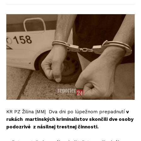
KR PZ Žilina |MM| Dva dni po lúpežnom prepadnutí
v
rukách martinských kriminalistov skončili dve osoby
podozrivé z násilnej trestnej činnosti.