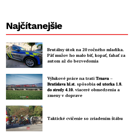
Najčítanejšie
Brutálny útok na 20 ročného mladíka.
Päť mužov ho malo biť, kopať, ťahať za
autom až do bezvedomia
Výlukové práce na trati 𝐓𝐫𝐧𝐚𝐯𝐚 –
𝐁𝐫𝐚𝐭𝐢𝐬𝐥𝐚𝐯𝐚 𝐡𝐥.𝐬𝐭. spôsobia 𝐨𝐝 𝐮𝐭𝐨𝐫𝐤𝐚 𝟏.𝟖.
𝐝𝐨 𝐬𝐭𝐫𝐞𝐝𝐲 𝟒.𝟏𝟎. viaceré obmedzenia a
zmeny v doprave
Taktické cvičenie so zriadením štábu