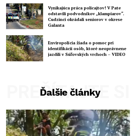
Vynikajúca práca policajtov! V Pate
odstavili podvodníkov „klampiarov“.
Cudzinci okrádali seniorov v okrese
Galanta
Enviropolícia žiada o pomoc pri
identifikácii osôb, ktoré neoprávnene
jazdili v Súľovských vrchoch – VIDEO
PREČÍTAJTE SI
Ďalšie články