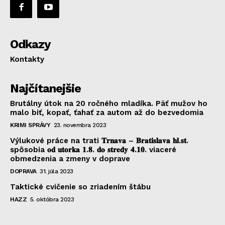
Odkazy
Kontakty
Najčítanejšie
Brutálny útok na 20 ročného mladíka. Päť mužov ho
malo biť, kopať, ťahať za autom až do bezvedomia
KRIMI SPRÁVY
23. novembra 2023
Výlukové práce na trati 𝐓𝐫𝐧𝐚𝐯𝐚 – 𝐁𝐫𝐚𝐭𝐢𝐬𝐥𝐚𝐯𝐚 𝐡𝐥.𝐬𝐭.
spôsobia 𝐨𝐝 𝐮𝐭𝐨𝐫𝐤𝐚 𝟏.𝟖. 𝐝𝐨 𝐬𝐭𝐫𝐞𝐝𝐲 𝟒.𝟏𝟎. viaceré
obmedzenia a zmeny v doprave
DOPRAVA
31. júla 2023
Taktické cvičenie so zriadením štábu
HAZZ
5. októbra 2023