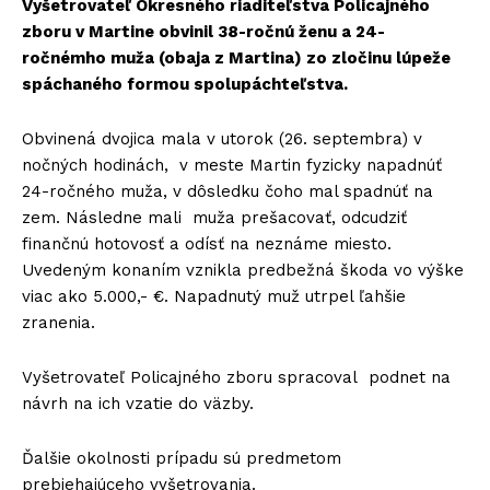
Vyšetrovateľ Okresného riaditeľstva Policajného
zboru v Martine obvinil 38-ročnú ženu a 24-
ročnémho muža (obaja z Martina) zo zločinu lúpeže
spáchaného formou spolupáchteľstva.
Obvinená dvojica mala v utorok (26. septembra) v
nočných hodinách, v meste Martin fyzicky napadnúť
24-ročného muža, v dôsledku čoho mal spadnúť na
zem. Následne mali muža prešacovať, odcudziť
finančnú hotovosť a odísť na neznáme miesto.
Uvedeným konaním vznikla predbežná škoda vo výške
viac ako 5.000,- €. Napadnutý muž utrpel ľahšie
zranenia.
Vyšetrovateľ Policajného zboru spracoval podnet na
návrh na ich vzatie do väzby.
Ďalšie okolnosti prípadu sú predmetom
prebiehajúceho vyšetrovania.