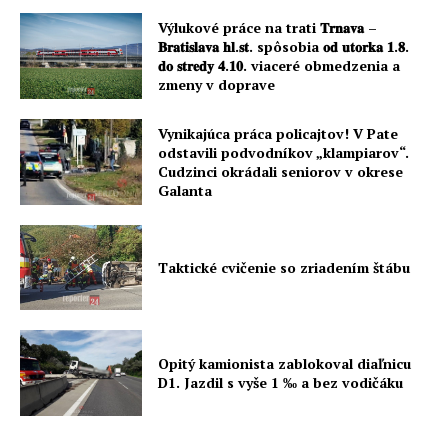
Výlukové práce na trati 𝐓𝐫𝐧𝐚𝐯𝐚 –
𝐁𝐫𝐚𝐭𝐢𝐬𝐥𝐚𝐯𝐚 𝐡𝐥.𝐬𝐭. spôsobia 𝐨𝐝 𝐮𝐭𝐨𝐫𝐤𝐚 𝟏.𝟖.
𝐝𝐨 𝐬𝐭𝐫𝐞𝐝𝐲 𝟒.𝟏𝟎. viaceré obmedzenia a
zmeny v doprave
Vynikajúca práca policajtov! V Pate
odstavili podvodníkov „klampiarov“.
Cudzinci okrádali seniorov v okrese
Galanta
Taktické cvičenie so zriadením štábu
Opitý kamionista zablokoval diaľnicu
D1. Jazdil s vyše 1 ‰ a bez vodičáku