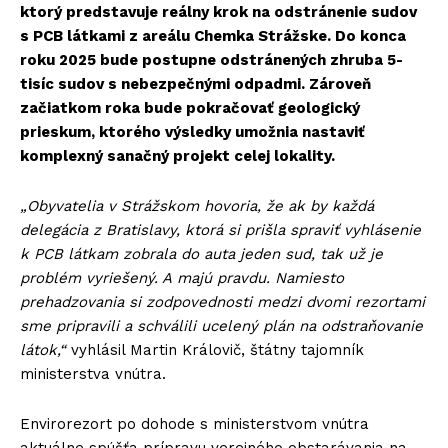
ktorý predstavuje reálny krok na odstránenie sudov
s PCB látkami z areálu Chemka Strážske. Do konca
roku 2025 bude postupne odstránených zhruba 5-
tisíc sudov s nebezpečnými odpadmi. Zároveň
začiatkom roka bude pokračovať geologický
prieskum, ktorého výsledky umožnia nastaviť
komplexný sanačný projekt celej lokality.
„Obyvatelia v Strážskom hovoria, že ak by každá
delegácia z Bratislavy, ktorá si prišla spraviť vyhlásenie
k PCB látkam zobrala do auta jeden sud, tak už je
problém vyriešený. A majú pravdu. Namiesto
prehadzovania si zodpovednosti medzi dvomi rezortami
sme pripravili a schválili ucelený plán na odstraňovanie
látok,“
vyhlásil Martin Královič, štátny tajomník
ministerstva vnútra.
Envirorezort po dohode s ministerstvom vnútra
aktuálne spúšťa prípravu verejného obstarávania na