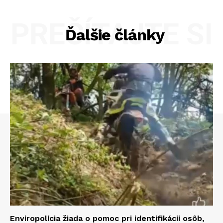
PREČÍTAJTE SI
Ďalšie články
Enviropolícia žiada o pomoc pri identifikácii osôb,