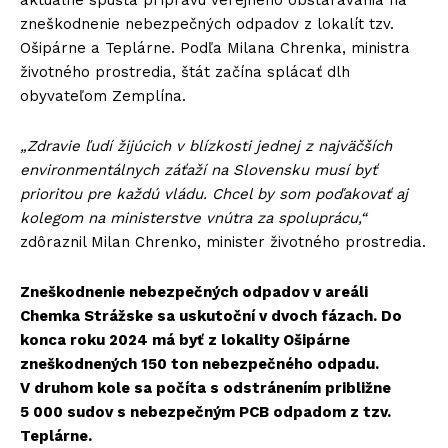
zneškodnenie nebezpečných odpadov z lokalít tzv.
Ošipárne a Teplárne. Podľa Milana Chrenka, ministra
životného prostredia, štát začína splácať dlh
obyvateľom Zemplína.
„Zdravie ľudí žijúcich v blízkosti jednej z najväčších
environmentálnych záťaží na Slovensku musí byť
prioritou pre každú vládu. Chcel by som poďakovať aj
kolegom na ministerstve vnútra za spoluprácu,“
zdôraznil Milan Chrenko, minister životného prostredia.
Zneškodnenie nebezpečných odpadov v areáli
Chemka Strážske sa uskutoční v dvoch fázach. Do
konca roku 2024 má byť z lokality Ošipárne
zneškodnených 150 ton nebezpečného odpadu.
V druhom kole sa počíta s odstránením približne
5 000 sudov s nebezpečným PCB odpadom z tzv.
Teplárne.