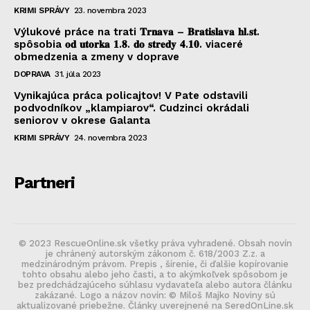
KRIMI SPRÁVY
23. novembra 2023
Výlukové práce na trati 𝐓𝐫𝐧𝐚𝐯𝐚 – 𝐁𝐫𝐚𝐭𝐢𝐬𝐥𝐚𝐯𝐚 𝐡𝐥.𝐬𝐭.
spôsobia 𝐨𝐝 𝐮𝐭𝐨𝐫𝐤𝐚 𝟏.𝟖. 𝐝𝐨 𝐬𝐭𝐫𝐞𝐝𝐲 𝟒.𝟏𝟎. viaceré
obmedzenia a zmeny v doprave
DOPRAVA
31. júla 2023
Vynikajúca práca policajtov! V Pate odstavili
podvodníkov „klampiarov“. Cudzinci okrádali
seniorov v okrese Galanta
KRIMI SPRÁVY
24. novembra 2023
Partneri
© 2023 RescueOnline.sk všetky práva vyhradené. Obsah novín
je chránený autorským zákonom č. 618/2003 Z.z. a
medzinárodným právom. Prepis , šírenie, či ďalšie kopírovanie
tohto obsahu alebo jeho časti, a to akýmkoľvek spôsobom je
bez predchádzajúceho súhlasu vydavateľa alebo autora článku
zakázané. Logo a názov novín: © Miloš Majko Noviny sú
aktualizované priebežne. Články uverejnené na SeredOnLine.sk