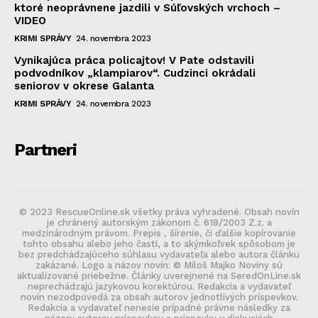
ktoré neoprávnene jazdili v Súľovských vrchoch –
VIDEO
KRIMI SPRÁVY
24. novembra 2023
Vynikajúca práca policajtov! V Pate odstavili
podvodníkov „klampiarov“. Cudzinci okrádali
seniorov v okrese Galanta
KRIMI SPRÁVY
24. novembra 2023
Partneri
© 2023 RescueOnline.sk všetky práva vyhradené. Obsah novín
je chránený autorským zákonom č. 618/2003 Z.z. a
medzinárodným právom. Prepis , šírenie, či ďalšie kopírovanie
tohto obsahu alebo jeho časti, a to akýmkoľvek spôsobom je
bez predchádzajúceho súhlasu vydavateľa alebo autora článku
zakázané. Logo a názov novín: © Miloš Majko Noviny sú
aktualizované priebežne. Články uverejnené na SeredOnLine.sk
neprechádzajú jazykovou korektúrou. Redakcia a vydavateľ
novín nezodpovedá za obsah autorov jednotlivých príspevkov.
Redakcia a vydavateľ nenesie prípadné právne následky za