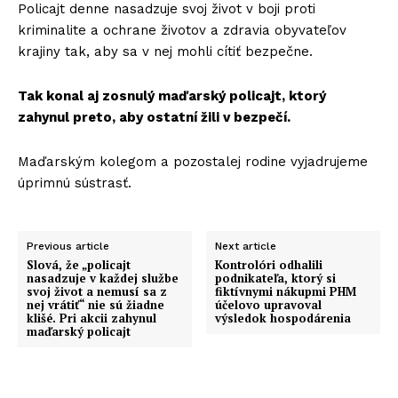
Policajt denne nasadzuje svoj život v boji proti
kriminalite a ochrane životov a zdravia obyvateľov
krajiny tak, aby sa v nej mohli cítiť bezpečne.
Tak konal aj zosnulý maďarský policajt, ktorý
zahynul preto, aby ostatní žili v bezpečí.
Maďarským kolegom a pozostalej rodine vyjadrujeme
úprimnú sústrasť.
Previous article
Next article
Slová, že „policajt
Kontrolóri odhalili
nasadzuje v každej službe
podnikateľa, ktorý si
svoj život a nemusí sa z
fiktívnymi nákupmi PHM
nej vrátiť“ nie sú žiadne
účelovo upravoval
klišé. Pri akcii zahynul
výsledok hospodárenia
maďarský policajt