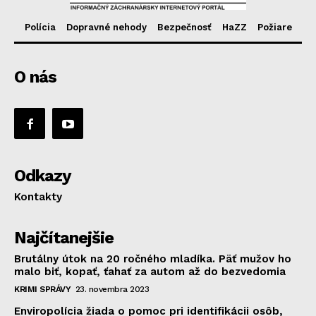
Polícia
Dopravné nehody
Bezpečnosť
HaZZ
Požiare
O nás
Odkazy
Kontakty
Najčítanejšie
Brutálny útok na 20 ročného mladíka. Päť mužov ho
malo biť, kopať, ťahať za autom až do bezvedomia
KRIMI SPRÁVY
23. novembra 2023
Enviropolícia žiada o pomoc pri identifikácii osôb,