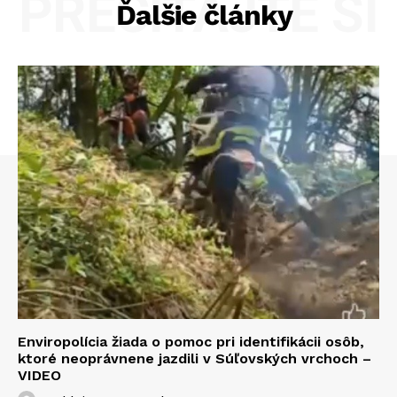
PREČÍTAJTE SI
Ďalšie články
Enviropolícia žiada o pomoc pri identifikácii osôb,
ktoré neoprávnene jazdili v Súľovských vrchoch –
VIDEO