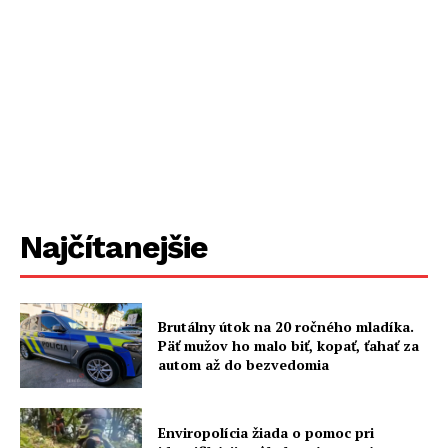
Najčítanejšie
Brutálny útok na 20 ročného mladíka.
Päť mužov ho malo biť, kopať, ťahať za
autom až do bezvedomia
Enviropolícia žiada o pomoc pri