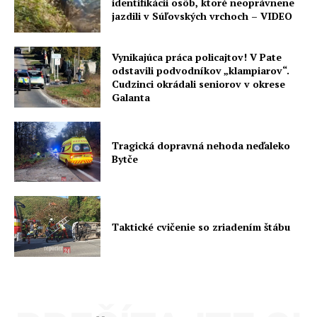
identifikácii osôb, ktoré neoprávnene
jazdili v Súľovských vrchoch – VIDEO
Vynikajúca práca policajtov! V Pate
odstavili podvodníkov „klampiarov“.
Cudzinci okrádali seniorov v okrese
Galanta
Tragická dopravná nehoda neďaleko
Bytče
Taktické cvičenie so zriadením štábu