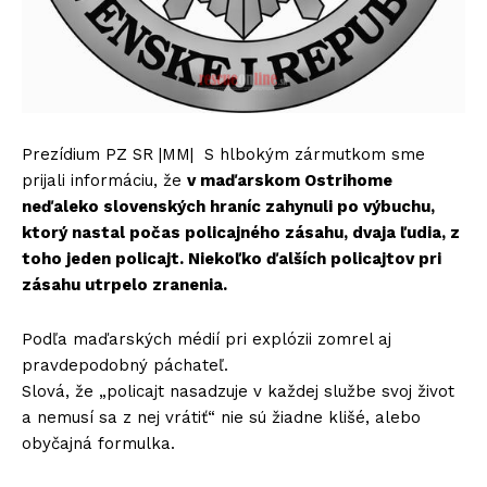
Prezídium PZ SR |MM| S hlbokým zármutkom sme
prijali informáciu, že
v maďarskom Ostrihome
neďaleko slovenských hraníc zahynuli po výbuchu,
ktorý nastal počas policajného zásahu, dvaja ľudia, z
toho jeden policajt. Niekoľko ďalších policajtov pri
zásahu utrpelo zranenia.
Podľa maďarských médií pri explózii zomrel aj
pravdepodobný páchateľ.
Slová, že „policajt nasadzuje v každej službe svoj život
a nemusí sa z nej vrátiť“ nie sú žiadne klišé, alebo
obyčajná formulka.