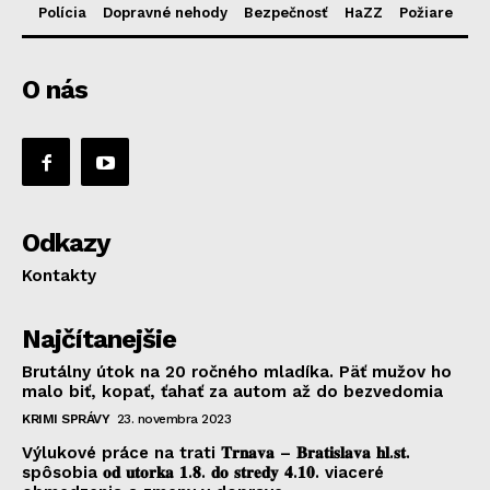
Polícia
Dopravné nehody
Bezpečnosť
HaZZ
Požiare
O nás
Odkazy
Kontakty
Najčítanejšie
Brutálny útok na 20 ročného mladíka. Päť mužov ho
malo biť, kopať, ťahať za autom až do bezvedomia
KRIMI SPRÁVY
23. novembra 2023
Výlukové práce na trati 𝐓𝐫𝐧𝐚𝐯𝐚 – 𝐁𝐫𝐚𝐭𝐢𝐬𝐥𝐚𝐯𝐚 𝐡𝐥.𝐬𝐭.
spôsobia 𝐨𝐝 𝐮𝐭𝐨𝐫𝐤𝐚 𝟏.𝟖. 𝐝𝐨 𝐬𝐭𝐫𝐞𝐝𝐲 𝟒.𝟏𝟎. viaceré