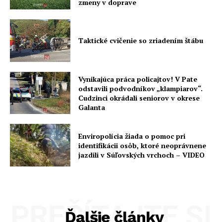
zmeny v doprave
Taktické cvičenie so zriadením štábu
Vynikajúca práca policajtov! V Pate
odstavili podvodníkov „klampiarov“.
Cudzinci okrádali seniorov v okrese
Galanta
Enviropolícia žiada o pomoc pri
identifikácii osôb, ktoré neoprávnene
jazdili v Súľovských vrchoch – VIDEO
PREČÍTAJTE SI
Ďalšie články