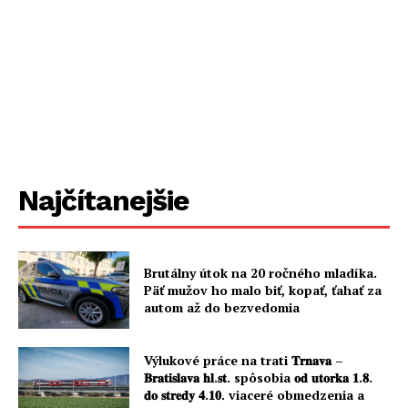
Najčítanejšie
Brutálny útok na 20 ročného mladíka.
Päť mužov ho malo biť, kopať, ťahať za
autom až do bezvedomia
Výlukové práce na trati 𝐓𝐫𝐧𝐚𝐯𝐚 –
𝐁𝐫𝐚𝐭𝐢𝐬𝐥𝐚𝐯𝐚 𝐡𝐥.𝐬𝐭. spôsobia 𝐨𝐝 𝐮𝐭𝐨𝐫𝐤𝐚 𝟏.𝟖.
𝐝𝐨 𝐬𝐭𝐫𝐞𝐝𝐲 𝟒.𝟏𝟎. viaceré obmedzenia a