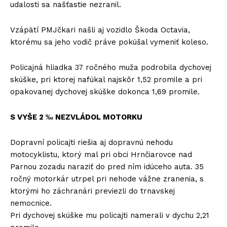
udalosti sa našťastie nezranil.
Vzápätí PMJčkari našli aj vozidlo Škoda Octavia,
ktorému sa jeho vodič práve pokúšal vymeniť koleso.
Policajná hliadka 37 ročného muža podrobila dychovej
skúške, pri ktorej nafúkal najskôr 1,52 promile a pri
opakovanej dychovej skúške dokonca 1,69 promile.
S VYŠE 2 ‰ NEZVLÁDOL MOTORKU
Dopravní policajti riešia aj dopravnú nehodu
motocyklistu, ktorý mal pri obci Hrnčiarovce nad
Parnou zozadu naraziť do pred ním idúceho auta. 35
ročný motorkár utrpel pri nehode vážne zranenia, s
ktorými ho záchranári previezli do trnavskej
nemocnice.
Pri dychovej skúške mu policajti namerali v dychu 2,21