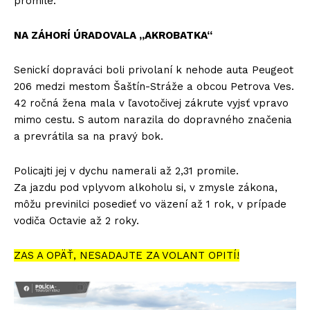
promile.
NA ZÁHORÍ ÚRADOVALA „AKROBATKA“
Senickí dopraváci boli privolaní k nehode auta Peugeot
206 medzi mestom Šaštín-Stráže a obcou Petrova Ves.
42 ročná žena mala v ľavotočivej zákrute vyjsť vpravo
mimo cestu. S autom narazila do dopravného značenia
a prevrátila sa na pravý bok.
Policajti jej v dychu namerali až 2,31 promile.
Za jazdu pod vplyvom alkoholu si, v zmysle zákona,
môžu previnilci posedieť vo väzení až 1 rok, v prípade
vodiča Octavie až 2 roky.
ZAS A OPÄŤ, NESADAJTE ZA VOLANT OPITÍ!