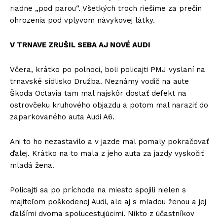
riadne „pod parou“. Všetkých troch riešime za prečin
ohrozenia pod vplyvom návykovej látky.
V TRNAVE ZRUŠIL SEBA AJ NOVÉ AUDI
Včera, krátko po polnoci, boli policajti PMJ vyslaní na
trnavské sídlisko Družba. Neznámy vodič na aute
Škoda Octavia tam mal najskôr dostať defekt na
ostrovčeku kruhového objazdu a potom mal naraziť do
zaparkovaného auta Audi A6.
Ani to ho nezastavilo a v jazde mal pomaly pokračovať
ďalej. Krátko na to mala z jeho auta za jazdy vyskočiť
mladá žena.
Policajti sa po príchode na miesto spojili nielen s
majiteľom poškodenej Audi, ale aj s mladou ženou a jej
ďalšími dvoma spolucestujúcimi. Nikto z účastníkov