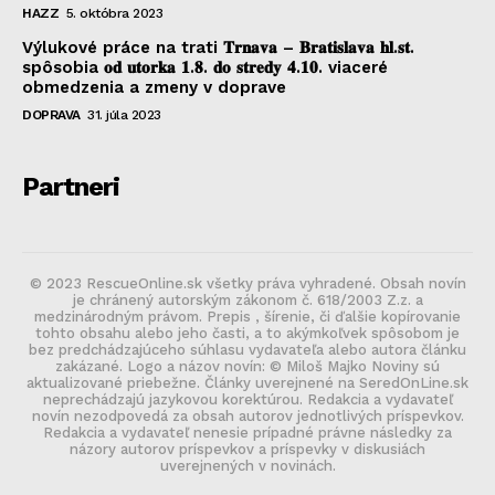
HAZZ
5. októbra 2023
Výlukové práce na trati 𝐓𝐫𝐧𝐚𝐯𝐚 – 𝐁𝐫𝐚𝐭𝐢𝐬𝐥𝐚𝐯𝐚 𝐡𝐥.𝐬𝐭.
spôsobia 𝐨𝐝 𝐮𝐭𝐨𝐫𝐤𝐚 𝟏.𝟖. 𝐝𝐨 𝐬𝐭𝐫𝐞𝐝𝐲 𝟒.𝟏𝟎. viaceré
obmedzenia a zmeny v doprave
DOPRAVA
31. júla 2023
Partneri
© 2023 RescueOnline.sk všetky práva vyhradené. Obsah novín
je chránený autorským zákonom č. 618/2003 Z.z. a
medzinárodným právom. Prepis , šírenie, či ďalšie kopírovanie
tohto obsahu alebo jeho časti, a to akýmkoľvek spôsobom je
bez predchádzajúceho súhlasu vydavateľa alebo autora článku
zakázané. Logo a názov novín: © Miloš Majko Noviny sú
aktualizované priebežne. Články uverejnené na SeredOnLine.sk
neprechádzajú jazykovou korektúrou. Redakcia a vydavateľ
novín nezodpovedá za obsah autorov jednotlivých príspevkov.
Redakcia a vydavateľ nenesie prípadné právne následky za
názory autorov príspevkov a príspevky v diskusiách
uverejnených v novinách.