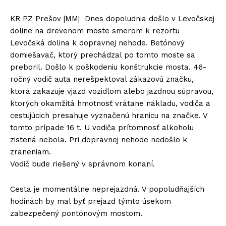
KR PZ Prešov |MM| Dnes dopoludnia došlo v Levočskej
doline na drevenom moste smerom k rezortu
Levočská dolina k dopravnej nehode. Betónový
domiešavač, ktorý prechádzal po tomto moste sa
preboril. Došlo k poškodeniu konštrukcie mosta. 46-
ročný vodič auta nerešpektoval zákazovú značku,
ktorá zakazuje vjazd vozidlom alebo jazdnou súpravou,
ktorých okamžitá hmotnosť vrátane nákladu, vodiča a
cestujúcich presahuje vyznačenú hranicu na značke. V
tomto prípade 16 t. U vodiča prítomnosť alkoholu
zistená nebola. Pri dopravnej nehode nedošlo k
zraneniam.
Vodič bude riešený v správnom konaní.
Cesta je momentálne neprejazdná. V popoludňajších
hodinách by mal byť prejazd týmto úsekom
zabezpečený pontónovým mostom.