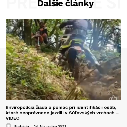
PREČÍTAJTE SI
Ďalšie články
Enviropolícia žiada o pomoc pri identifikácii osôb,
ktoré neoprávnene jazdili v Súľovských vrchoch –
VIDEO
Redakcia
-
24. Novembra 2023