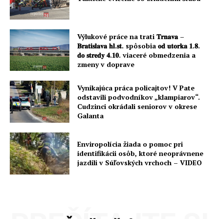
Výlukové práce na trati 𝐓𝐫𝐧𝐚𝐯𝐚 –
𝐁𝐫𝐚𝐭𝐢𝐬𝐥𝐚𝐯𝐚 𝐡𝐥.𝐬𝐭. spôsobia 𝐨𝐝 𝐮𝐭𝐨𝐫𝐤𝐚 𝟏.𝟖.
𝐝𝐨 𝐬𝐭𝐫𝐞𝐝𝐲 𝟒.𝟏𝟎. viaceré obmedzenia a
zmeny v doprave
Vynikajúca práca policajtov! V Pate
odstavili podvodníkov „klampiarov“.
Cudzinci okrádali seniorov v okrese
Galanta
Enviropolícia žiada o pomoc pri
identifikácii osôb, ktoré neoprávnene
jazdili v Súľovských vrchoch – VIDEO