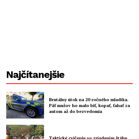
Najčítanejšie
Brutálny útok na 20 ročného mladíka.
Päť mužov ho malo biť, kopať, ťahať za
autom až do bezvedomia
Taktické cvičenie so zriadením štábu