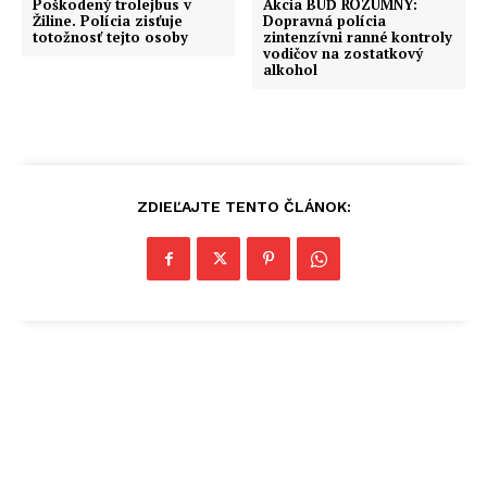
Poškodený trolejbus v
Akcia BUĎ ROZUMNÝ:
Žiline. Polícia zisťuje
Dopravná polícia
totožnosť tejto osoby
zintenzívni ranné kontroly
vodičov na zostatkový
alkohol
ZDIEĽAJTE TENTO ČLÁNOK: