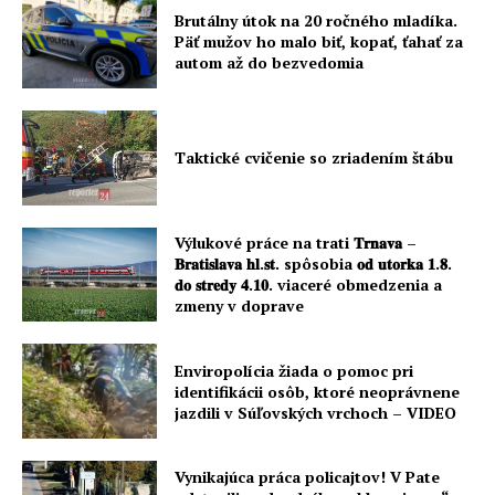
Brutálny útok na 20 ročného mladíka.
Päť mužov ho malo biť, kopať, ťahať za
autom až do bezvedomia
Taktické cvičenie so zriadením štábu
Výlukové práce na trati 𝐓𝐫𝐧𝐚𝐯𝐚 –
𝐁𝐫𝐚𝐭𝐢𝐬𝐥𝐚𝐯𝐚 𝐡𝐥.𝐬𝐭. spôsobia 𝐨𝐝 𝐮𝐭𝐨𝐫𝐤𝐚 𝟏.𝟖.
𝐝𝐨 𝐬𝐭𝐫𝐞𝐝𝐲 𝟒.𝟏𝟎. viaceré obmedzenia a
zmeny v doprave
Enviropolícia žiada o pomoc pri
identifikácii osôb, ktoré neoprávnene
jazdili v Súľovských vrchoch – VIDEO
Vynikajúca práca policajtov! V Pate