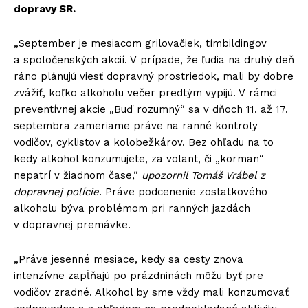
dopravy SR.
„September je mesiacom grilovačiek, tímbildingov
a spoločenských akcií. V prípade, že ľudia na druhý deň
ráno plánujú viesť dopravný prostriedok, mali by dobre
zvážiť, koľko alkoholu večer predtým vypijú. V rámci
preventívnej akcie „Buď rozumný“ sa v dňoch 11. až 17.
septembra zameriame práve na ranné kontroly
vodičov, cyklistov a kolobežkárov. Bez ohľadu na to
kedy alkohol konzumujete, za volant, či „korman“
nepatrí v žiadnom čase,“
upozornil Tomáš Vrábel z
dopravnej polície
. Práve podcenenie zostatkového
alkoholu býva problémom pri ranných jazdách
v dopravnej premávke.
„Práve jesenné mesiace, kedy sa cesty znova
intenzívne zapĺňajú po prázdninách môžu byť pre
vodičov zradné. Alkohol by sme vždy mali konzumovať