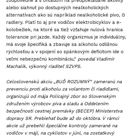
zodpovedne a s ohľadom na predpokladané aktivity
alebo siahnuť po dostupných nealkoholických
alternatívach ako sú napríklad nealkoholické pivo, či
radlery. Platí to aj pre vodičov elektrobicyklov a e-
kolobežiek, na ktoré sa tiež vzťahuje nulová hranica
tolerancie pri jazde. Každý organizmus je individuálny,
má svoje špecifiká a zbavuje sa alkoholu odlišnou
rýchlosťou a v spojení so spánkovým deficitom ide o
veľmi nebezpečnú kombináciu,“
povedal Vladimír
Machalík, výkonný riaditeľ SZVPS
.
Celoslovenskú akciu „BUĎ ROZUMNÝ“ zameranú na
prevenciu proti alkoholu za volantom či riadidlami,
organizujú od mája Policajný zbor so Slovenským
združením výrobcov piva a sladu a Oddelením
bezpečnosti cestnej premávky (BECEP) Ministerstva
dopravy SR. Prebiehať bude až do októbra. V rámci
akcie už prebehli špeciálne kontroly zamerané na
vodičov v máji, na cyklistov v júni, na zostatkový