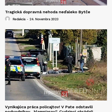
Tragická dopravná nehoda neďaleko Bytče
Redakcia
-
24. Novembra 2023
Vynikajúca práca policajtov! V Pate odstavili
podvodníkov „klampiarov“. Cudzinci okrádali