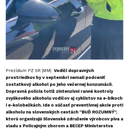
Prezídium PZ SR |MM|
Vodiči dopravných
prostriedkov by v septembri nemali podceniť
zostatkový alkohol po jeho večernej konzumácii.
Dopravná polícia totiž zintenzívni ranné kontroly
zvyškového alkoholu vodičov aj cyklistov na e-bikoch
i e-kolobežkách. Ide o súčasť preventívnej akcie proti
alkoholu na slovenských cestách “BUĎ ROZUMNÝ“,
ktorú organizujú Slovenské združenie výrobcov piva a
sladu s Policajným zborom a BECEP Ministerstva