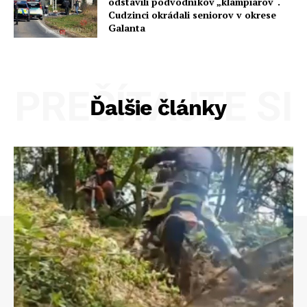
odstavili podvodníkov „klampiarov“.
Cudzinci okrádali seniorov v okrese
Galanta
PREČÍTAJTE SI
Ďalšie články