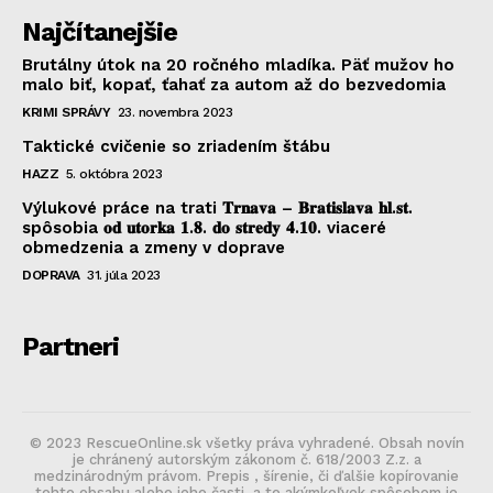
Najčítanejšie
Brutálny útok na 20 ročného mladíka. Päť mužov ho
malo biť, kopať, ťahať za autom až do bezvedomia
KRIMI SPRÁVY
23. novembra 2023
Taktické cvičenie so zriadením štábu
HAZZ
5. októbra 2023
Výlukové práce na trati 𝐓𝐫𝐧𝐚𝐯𝐚 – 𝐁𝐫𝐚𝐭𝐢𝐬𝐥𝐚𝐯𝐚 𝐡𝐥.𝐬𝐭.
spôsobia 𝐨𝐝 𝐮𝐭𝐨𝐫𝐤𝐚 𝟏.𝟖. 𝐝𝐨 𝐬𝐭𝐫𝐞𝐝𝐲 𝟒.𝟏𝟎. viaceré
obmedzenia a zmeny v doprave
DOPRAVA
31. júla 2023
Partneri
© 2023 RescueOnline.sk všetky práva vyhradené. Obsah novín
je chránený autorským zákonom č. 618/2003 Z.z. a
medzinárodným právom. Prepis , šírenie, či ďalšie kopírovanie
tohto obsahu alebo jeho časti, a to akýmkoľvek spôsobom je