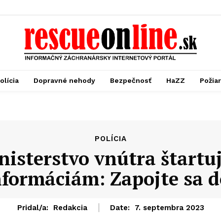
olícia
Dopravné nehody
Bezpečnosť
HaZZ
Požia
POLÍCIA
inisterstvo vnútra štar
nformáciám: Zapojte sa do
Pridal/a:
Redakcia
Date:
7. septembra 2023