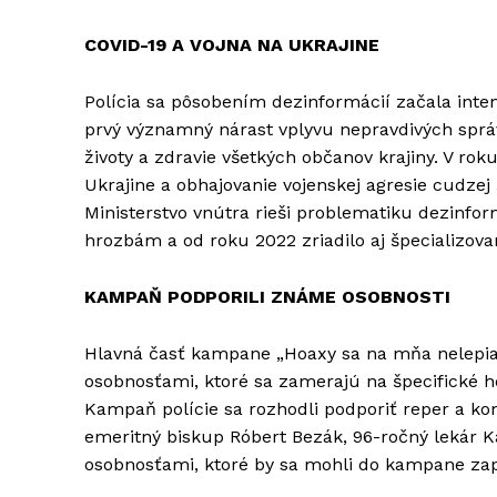
COVID-19 A VOJNA NA UKRAJINE
Polícia sa pôsobením dezinformácií začala int
prvý významný nárast vplyvu nepravdivých sprá
životy a zdravie všetkých občanov krajiny. V ro
Ukrajine a obhajovanie vojenskej agresie cudzej 
Ministerstvo vnútra rieši problematiku dezinfo
hrozbám a od roku 2022 zriadilo aj špecializo
KAMPAŇ PODPORILI ZNÁME OSOBNOSTI
Hlavná časť kampane „Hoaxy sa na mňa nelepi
osobnosťami, ktoré sa zamerajú na špecifické h
Kampaň polície sa rozhodli podporiť reper a ko
emeritný biskup Róbert Bezák, 96-ročný lekár Ka
osobnosťami, ktoré by sa mohli do kampane zapo