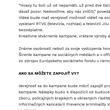
“Hoaxy tu boli už od nepamäti, už pred dve tisí
dávať pozor. Nedovoľme, aby nás zničili,” poved
Videá bude mať verejnosť možnosť vidieť na sociá
vysielaní RTVS (televízia, rozhlas) a televízií 
bezodplatne.
Kreatívne stvárnenie kampane, vrátane výroby a
Známe osobnosti neboli za svoje vystúpenia ho
Šírenie kampane na sociálnych médiách a v off
zo zdrojov Európskeho sociálneho fondu v rámc
AKO SA MÔŽETE ZAPOJIŤ VY?
Verejnosť sa do kampane bude môcť zapojiť pr
kampane. Nálepky budú k dispozícii od budúceh
zboru, policajných krajských a okresných riadit
Informačných kancelárií Prevencie kriminality 