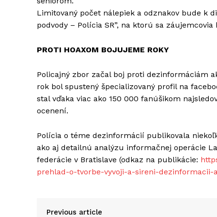
seniorom.
Limitovaný počet nálepiek a odznakov bude k di
podvody – Polícia SR”, na ktorú sa záujemcovi
PROTI HOAXOM BOJUJEME ROKY
Policajný zbor začal boj proti dezinformáciám a
rok bol spustený špecializovaný profil na facebo
stal vďaka viac ako 150 000 fanúšikom najsledo
ocenení.
Polícia o téme dezinformácií publikovala niekoľ
ako aj detailnú analýzu informačnej operácie La
federácie v Bratislave (odkaz na publikácie:
http
prehlad-o-tvorbe-vyvoji-a-sireni-dezinformacii
Previous article