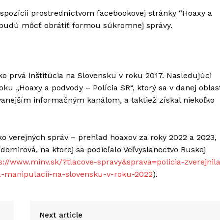
spozícii prostredníctvom facebookovej stránky “Hoaxy a
a budú môcť obrátiť formou súkromnej správy.
ko prvá inštitúcia na Slovensku v roku 2017. Nasledujúci
oku „Hoaxy a podvody – Polícia SR“, ktorý sa v danej oblas
vanejším informačným kanálom, a taktiež získal niekoľko
ko verejných správ – prehľad hoaxov za roky 2022 a 2023,
domirová, na ktorej sa podieľalo Veľvyslanectvo Ruskej
s://www.minv.sk/?tlacove-spravy&sprava=policia-zverejnil
-a-manipulacii-na-slovensku-v-roku-2022
).
Next article