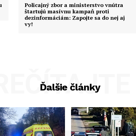
u
Policajný zbor a ministerstvo vnútra
štartujú masívnu kampaň proti
dezinformáciám: Zapojte sa do nej aj
vy!
REČÍTAJTE 
Ďalšie články