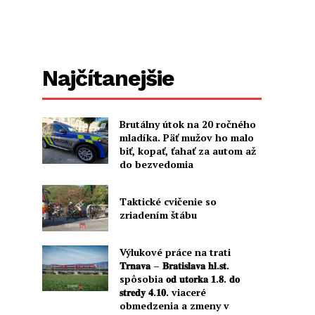
Najčítanejšie
Brutálny útok na 20 ročného
mladíka. Päť mužov ho malo
biť, kopať, ťahať za autom až
do bezvedomia
Taktické cvičenie so
zriadením štábu
Výlukové práce na trati
𝐓𝐫𝐧𝐚𝐯𝐚 – 𝐁𝐫𝐚𝐭𝐢𝐬𝐥𝐚𝐯𝐚 𝐡𝐥.𝐬𝐭.
spôsobia 𝐨𝐝 𝐮𝐭𝐨𝐫𝐤𝐚 𝟏.𝟖. 𝐝𝐨
𝐬𝐭𝐫𝐞𝐝𝐲 𝟒.𝟏𝟎. viaceré
obmedzenia a zmeny v