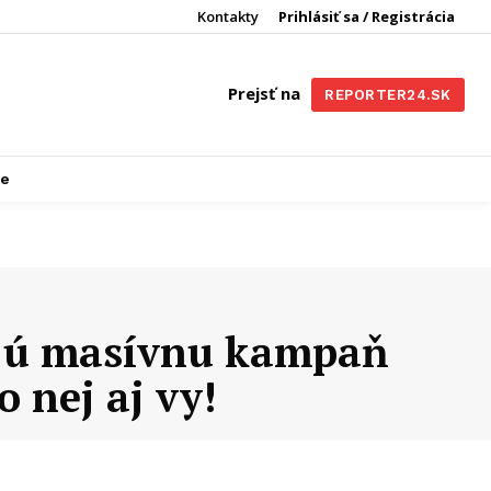
Kontakty
Prihlásiť sa / Registrácia
Prejsť na
REPORTER24.SK
re
tujú masívnu kampaň
 nej aj vy!