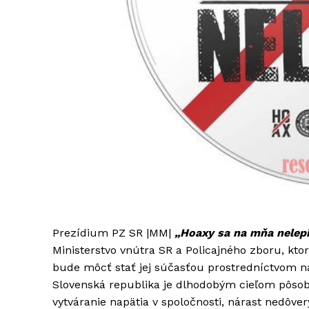
Prezídium PZ SR |MM|
„Hoaxy sa na mňa nelep
Ministerstvo vnútra SR a Policajného zboru, kto
bude môcť stať jej súčasťou prostredníctvom n
Slovenská republika je dlhodobým cieľom pôsob
vytváranie napätia v spoločnosti, nárast nedôvery