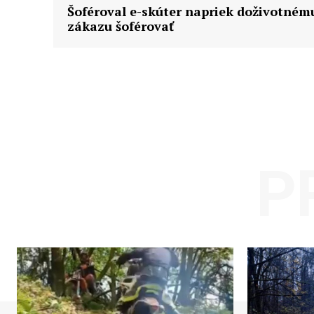
Šoféroval e-skúter napriek doživotném
zákazu šoférovať
P