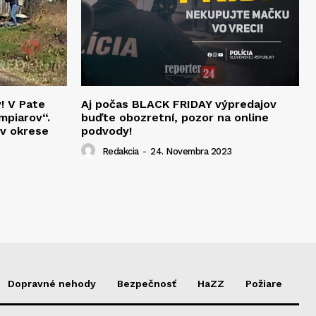
v! V Pate
Aj počas BLACK FRIDAY výpredajov
mpiarov“.
buďte obozretní, pozor na online
 v okrese
podvody!
Redakcia
-
24. Novembra 2023
Dopravné nehody
Bezpečnosť
HaZZ
Požiare