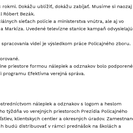
c rokmi. Dokážu ublížiť, dokážu zabíjať. Musíme si naozaj
al Róbert Bezák.
lnych sieťach polície a ministerstva vnútra, ale aj vo
JOJ a Markíza. Uvedené televízne stanice kampaň odvysielajú
 spracovania videí je výsledkom práce Policajného zboru.
norované.
line priestore formou nálepiek a odznakov bolo podporené
i programu Efektívna verejná správa.
ostredníctvom nálepiek a odznakov s logom a heslom
o týždňa vo verejných priestoroch Prezídia Policajného
eľstiev, klientskych centier a okresných úradov. Zamestnan
ich budú distribuovať v rámci prednášok na školách a