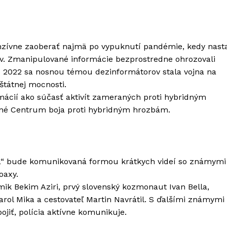
enzívne zaoberať najmä po vypuknutí pandémie, kedy nasta
v. Zmanipulované informácie bezprostredne ohrozovali
ku 2022 sa nosnou témou dezinformátorov stala vojna na
štátnej mocnosti.
rmácií ako súčasť aktivít zameraných proti hybridným
vané Centrum boja proti hybridným hrozbám.
a“ bude komunikovaná formou krátkych videí so známymi
oaxy.
mik Bekim Aziri, prvý slovenský kozmonaut Ivan Bella,
rol Mika a cestovateľ Martin Navrátil. S ďalšími známymi
jiť, polícia aktívne komunikuje.