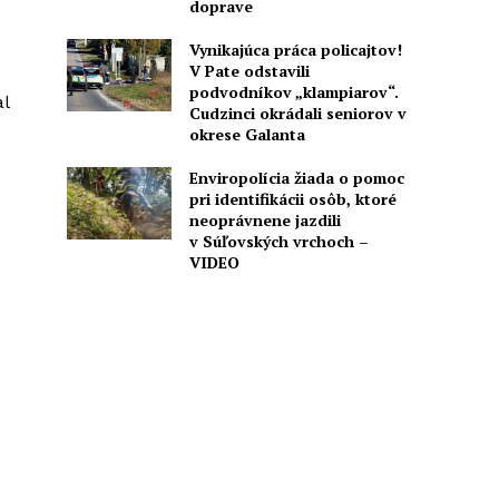
doprave
Vynikajúca práca policajtov!
V Pate odstavili
podvodníkov „klampiarov“.
l
Cudzinci okrádali seniorov v
okrese Galanta
Enviropolícia žiada o pomoc
pri identifikácii osôb, ktoré
neoprávnene jazdili
v Súľovských vrchoch –
VIDEO